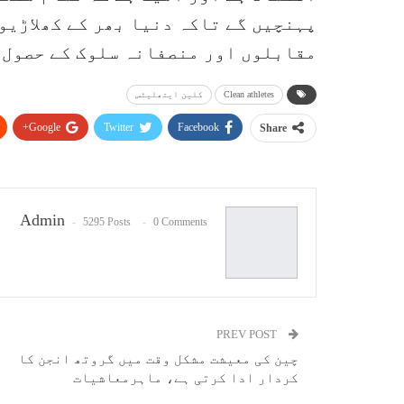
پہنچیں گے تاکہ دنیا بھر کے کھلاڑیو
مقابلوں اور منصفانہ سلوک کے حصول ک
Clean athletes
کلین ایتھلیٹس
Google+
Twitter
Facebook
Share
Admin
5295 Posts
0 Comments
PREV POST
چین کی معیشت مشکل وقت میں گروتھ انجن کا
کردار ادا کرتی ہے، ماہرمعاشیات