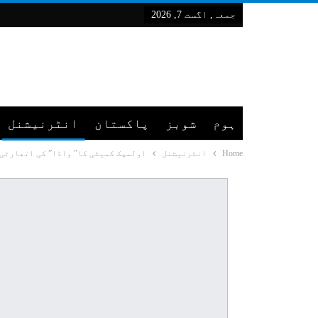
جمعہ, اگست 7, 2026
ہوم
شوبز
پاکستان
انٹرنیشنل
Home
انٹرنیشنل
اولمپک کمیٹی کا” واڈا” کی اتھارٹی 