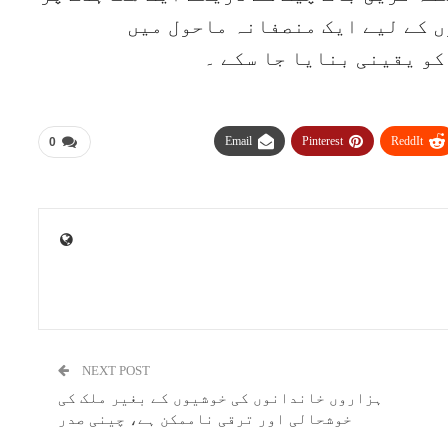
ں کے لیے ایک منصفانہ ماحول میں
و یقینی بنایا جا سکے ۔
Email
Pinterest
ReddIt
0
NEXT POST
ہزاروں خاندانوں کی خوشیوں کے بغیر ملک کی
خوشحالی اور ترقی ناممکن ہے، چینی صدر