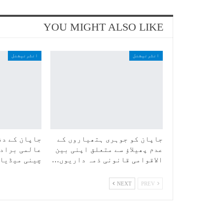
YOU MIGHT ALSO LIKE
انٹرنیشنل
انٹرنیشنل
جاپان کو جوہری ہتھیاروں کے
جاپان کے دف
عدم پھیلاؤ سے متعلق اپنی بین
عالمی برادر
الاقوامی قانونی ذمہ داریوں…
چینی میڈیا
NEXT
PREV