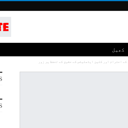
کھیل
کے احترام اور کلین ایتھلیٹس کے حقوق کے تحفظ پر زور
S
S