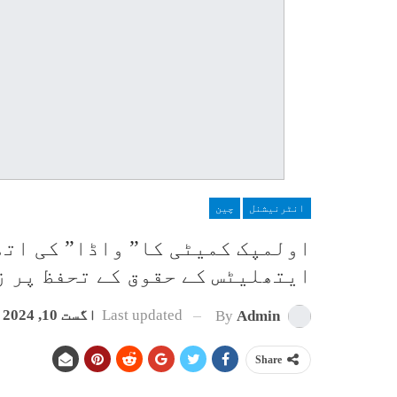
انٹرنیشنل
چین
اولمپک کمیٹی کا” واڈا” کی اتھ
ایتھلیٹس کے حقوق کے تحفظ پر ز
Last updated
اگست 10, 2024
By
Admin
Share