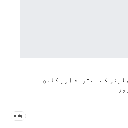
ج
ارٹی کے احترام اور کلین
ور
0