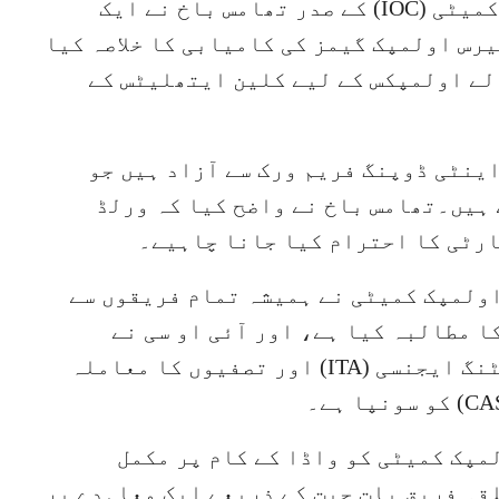
پیرس (ویب ڈیسک) انٹرنیشنل اولمپک کمیٹی (IOC) کے صدر تھامس باخ نے ایک
یرس اولمپک گیمز کی کامیابی کا خلاصہ کیا
لے اولمپکس کے لیے کلین ایتھلیٹس کے
نٹی ڈوپنگ فریم ورک سے آزاد ہیں جو
 ہیں۔تھامس باخ نے واضح کیا کہ ورلڈ
اولمپک کمیٹی نے ہمیشہ تمام فریقوں سے
 مطالبہ کیا ہے، اور آئی او سی نے
اینٹی ڈوپنگ کا کام انٹرنیشنل ٹیسٹنگ ایجنسی (ITA) اور تصفیوں کا معاملہ
لمپک کمیٹی کو واڈا کے کام پر مکمل
قہ فریق بات چیت کے ذریعے ایک معاہدے پر