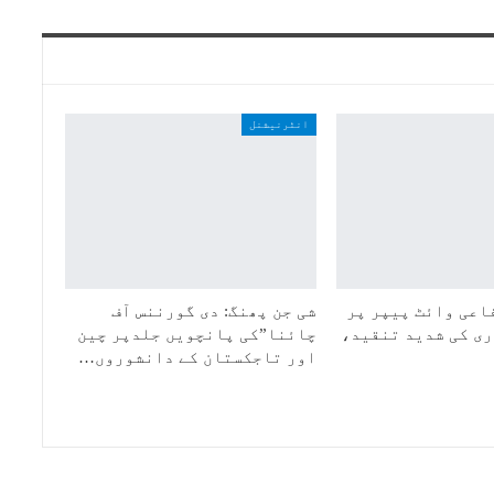
انٹرنیشنل
اعی وائٹ پیپر پر
شی جن پھنگ: دی گورننس آف
ی کی شدید تنقید،
چائنا”کی پانچویں جلدپر چین
اور تاجکستان کے دانشوروں…