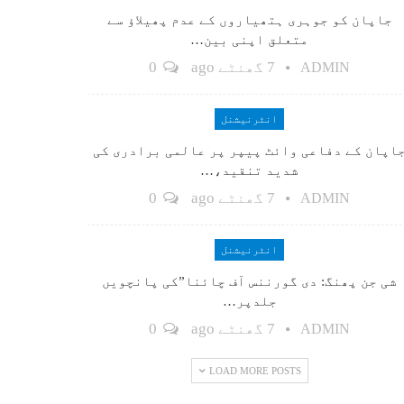
جاپان کو جوہری ہتھیاروں کے عدم پھیلاؤ سے
متعلق اپنی بین…
7 گھنٹے ago
0
ADMIN
انٹرنیشنل
اپان کے دفاعی وائٹ پیپر پر عالمی برادری کی
شدید تنقید،…
7 گھنٹے ago
0
ADMIN
انٹرنیشنل
شی جن پھنگ: دی گورننس آف چائنا”کی پانچویں
جلدپر…
7 گھنٹے ago
0
ADMIN
LOAD MORE POSTS