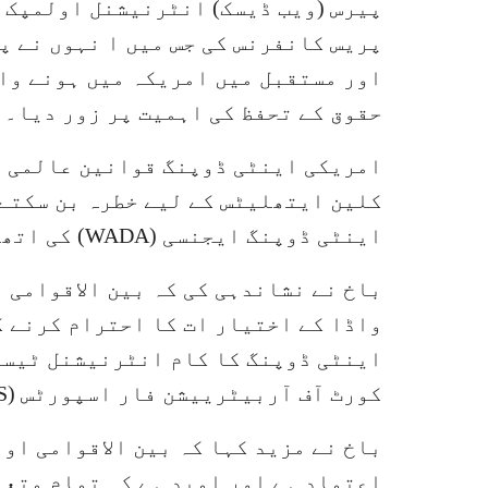
پریس کانفرنس کی جس میں ا نہوں نے پ
اور مستقبل میں امریکہ میں ہونے وا
حقوق کے تحفظ کی اہمیت پر زور دیا۔
امریکی اینٹی ڈوپنگ قوانین عالمی ای
کلین ایتھلیٹس کے لیے خطرہ بن سکتے
اینٹی ڈوپنگ ایجنسی (WADA) کی اتھارٹی کا احترام کیا جانا چاہیے۔
باخ نے نشاندہی کی کہ بین الاقوامی 
واڈا کے اختیار ات کا احترام کرنے کا
کورٹ آف آربیٹرییشن فار اسپورٹس (CAS) کو سونپا ہے۔
باخ نے مزید کہا کہ بین الاقوامی او
اعتماد ہے اور امید ہے کہ تمام متعل