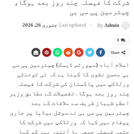
شرکت کا فیصلہ چند روز بعد ہوگا،
چیئرمین پی سی بی
Last updated
جنوری 26, 2026
By
Admin
0
Share
اسلام آباد (سپورٹس ڈیسک) چیئرمین پی سی
بی محسن نقوی کا کہنا ہے کہ ٹی ٹوئنٹی
ورلڈکپ میں پاکستان کی شرکت کا فیصلہ
چند روز بعد ہوگا۔تفصیلات کے مطابق وزیر
اعظم شہباز شریف سے ملاقات کے بعد
چیئرمین پی سی بی نے سوشل میڈیا پر جاری
پیغام میں کہا کہ ورلڈکپ میں شرکت کا
حتمی فیصلہ جمعہ یا آئندہ پیر کو کیا