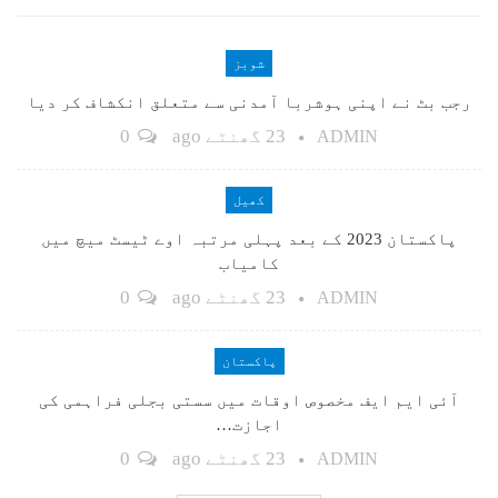
شوبز
رجب بٹ نے اپنی ہوشربا آمدنی سے متعلق انکشاف کر دیا
23 گھنٹے ago
0
ADMIN
کھیل
پاکستان 2023 کے بعد پہلی مرتبہ اوے ٹیسٹ میچ میں
کامیاب
23 گھنٹے ago
0
ADMIN
پاکستان
آئی ایم ایف مخصوص اوقات میں سستی بجلی فراہمی کی
اجازت…
23 گھنٹے ago
0
ADMIN