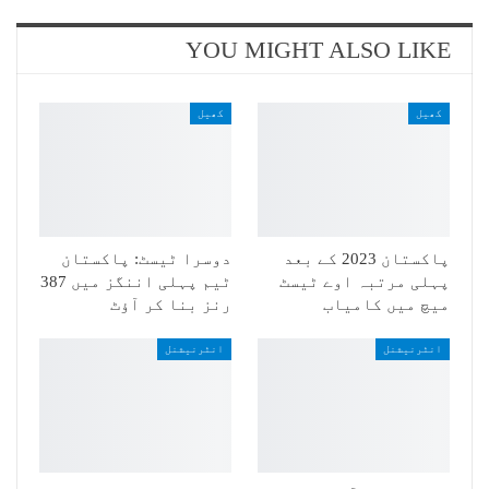
YOU MIGHT ALSO LIKE
کھیل
کھیل
پاکستان 2023 کے بعد
دوسرا ٹیسٹ: پاکستان
پہلی مرتبہ اوے ٹیسٹ
ٹیم پہلی اننگز میں 387
میچ میں کامیاب
رنز بنا کر آؤٹ
انٹرنیشنل
انٹرنیشنل