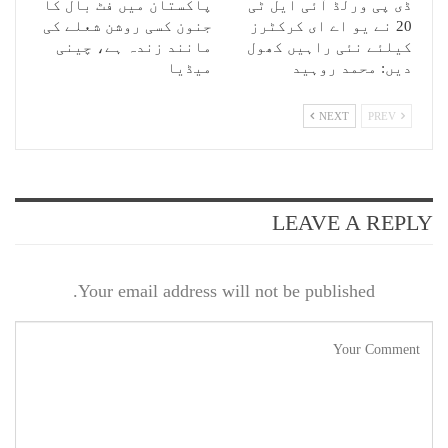
ڈی پی ورلڈ آئی ایل ٹی
پاکستان میں فٹ بال کا
20 نے یو اے ای کرکٹرز
جنون کسی روشن شعلے کی
کیلئے نئی راہیں کھول
مانند زندہ ہے، چینی
دیں: محمد روہید
میڈیا
NEXT
PREV
LEAVE A REPLY
Your email address will not be published.