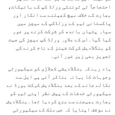
احتجاجاً ٹی ٹوئنٹی ورلڈ کپ کے بائیکاٹ،
بھارت کے خلاف میچ کھیلنے سے انکار اور
پاکستانی ٹیم کے ورلڈکپ کے میچز میں
سیاہ پٹیاں باندھ کر شرکت کرنے پر غور
کیا گیا۔اس کے علاوہ ورلڈ کپ میچز کی جیت
کو بنگلادیش کرکٹ فینز کے نام کرنے کی
تجویز بھی زیر غور آئی۔
یاد رہے کہ بنگلادیشی کھلاڑی کو سیکیورٹی
وجوہات کا بہانہ بناکر آئی پی ایل سے
نکالے جانے کے بعد بنگلادیش کرکٹ بورڈ نے
سیکیورٹی خدشات کے پیش نظر اپنی ٹیم کو
بھارت بھیجنے سے منع کردیا تھا۔بنگلادیش
نے مؤقف اپنایا کہ جس ملک کے سیکیورٹی