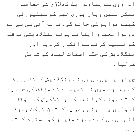
اداروں سے ہمارے ایک کھلاڑی کی حفاظت
ممکن نہیں وہاں پوری ٹیم کو سیکیورٹی
کیسے فراہم کی جائے گی۔تاہم آئی سی سی نے
دوہرا معیار اپناتے ہوئے بنگلادیشی مؤقف
کو تسلیم کرنے سے انکار کردیا اور
بنگلادیش کی جگہ اسکاٹ لینڈ کو شامل
کرلیا۔
چیئرمین پی سی بی نے بنگلادیش کرکٹ بورڈ
کے بھارت میں نہ کھیلنے کے مؤقف کی حمایت
کرتے ہوئے کہا تھا کہ بنگلادیش کا مؤقف
اصولوں پر مبنی ہے، پاکستان کرکٹ بورڈ
آئی سی سی کے دوہرے معیار کو مسترد کرتا
ہے۔