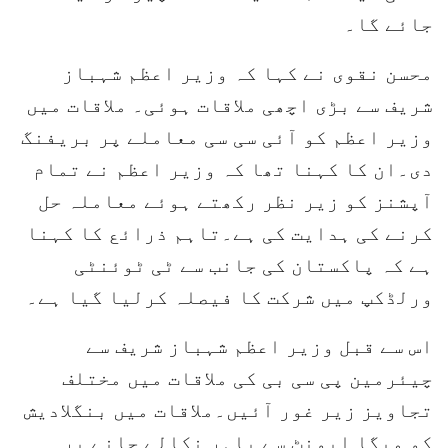
جائے گا۔
محسن نقوی نے کہا کہ وزیر اعظم شہباز
شریف سے بڑی اچھی ملاقات ہوئی۔ ملاقات میں
وزیر اعظم کو آئی سی سی معاملے پر بریفنگ
دی۔ان کا کہنا تھا کہ وزیر اعظم نے تمام
آپشنز کو زیر نظر رکھتے ہوئے معاملہ حل
کرنے کی ہدایت کی ہے۔تاہم ذرائع کا کہنا
ہے کہ پاکستان کی جانب سے ٹی ٹوئنٹی
ورلڈکپ میں شرکت کا فیصلہ کرلیا گیا ہے۔
اس سے قبل وزیر اعظم شہباز شریف سے
چیئرمین پی سی بی کی ملاقات میں مختلف
تجاویز زیر غور آئیں۔ملاقات میں بنگلادیش
کو میگا ایونٹ سے باہر نکالے جانے پر