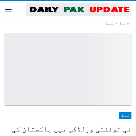
Home
کھیل
کھیل
ٹی ٹوئنٹی ورلڈکپ میں پاکستان کی