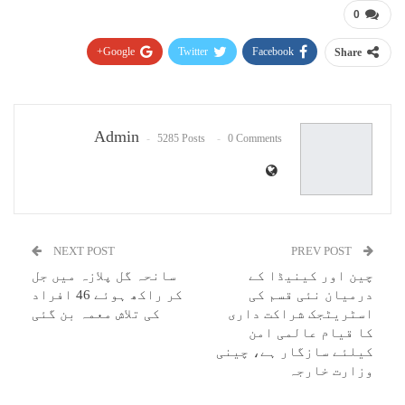
0
Google+
Twitter
Facebook
Share
Pinterest
WhatsApp
ReddIt
Email
Admin
5285 Posts
0 Comments
NEXT POST
PREV POST
چین اور کینیڈا کے
سانحہ گل پلازہ میں جل
درمیان نئی قسم کی
کر راکھ ہوئے 46 افراد
اسٹریٹجک شراکت داری
کی تلاش معمہ بن گئی
کا قیام عالمی امن
کیلئے سازگار ہے، چینی
وزارت خارجہ