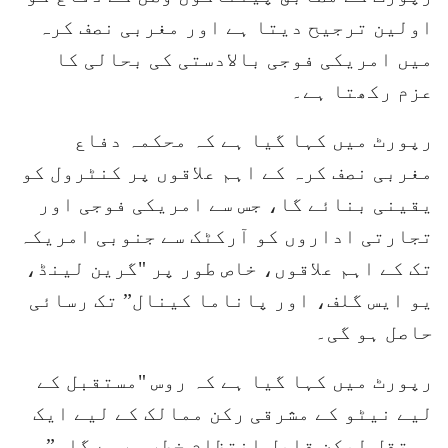
اولین ترجیح دیتا ہے اور مغربی نصف کرہ
میں امریکی فوجی بالادستی کی بحالی کا
عزم رکھتا ہے۔
رپورٹ میں کہا گیا ہے کہ محکمہ دفاع
مغربی نصف کرہ کے اہم علاقوں پر کنٹرول کو
یقینی بنائے گا، جس سے امریکی فوجی اور
تجارتی اداروں کو آرکٹک سے جنوبی امریکہ
تک کے اہم علاقوں، خاص طور پر "گرین لینڈ،
یو ایس گلف، اور پاناما کینال” تک رسائی
حاصل ہو گی۔
رپورٹ میں کہا گیا ہے کہ روس "مستقبل کے
لیے نیٹو کے مشرقی رکن ممالک کے لیے ایک
مستقل لیکن قابل انتظام خطرہ رہے گا۔”