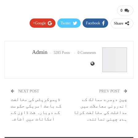
0
Google+
Twitter
Facebook
Share
Pinterest
WhatsApp
ReddIt
Email
Admin
5285 Posts
0 Comments
NEXT POST
PREV POST
چین دوسرے ممالک کے
ڈیموکریٹس کی مخالفت
اندرونی معاملات میں
کے باعث امریکی حکومت
مداخلت کی مخالفت کرتا
کے دوبارہ شٹ ڈاؤن کے
ہے، چینی نمائندہ
امکانات میں اضافہ