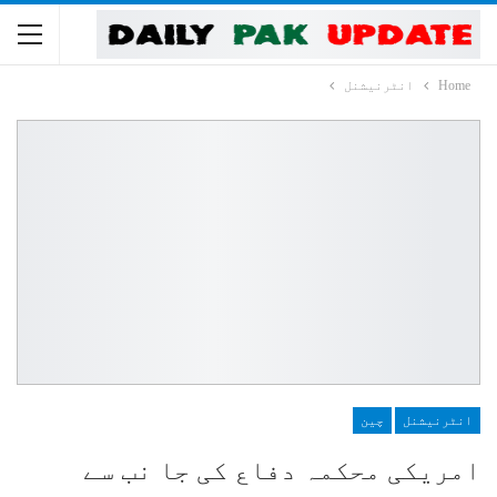
Home
انٹرنیشنل
انٹرنیشنل
چین
امریکی محکمہ دفاع کی جا نب سے