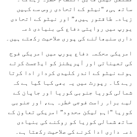
ساتھ ہی، "نیٹو کے اتحادی روس سے کہیں
زیادہ طاقتور ہیں،” اور نیٹو کے اتحادی
یورپ میں روایتی دفاع کی بنیادی ذمہ
داری سنبھالنے کی پوری صلاحیت رکھتے ہیں۔
امریکی محکمہ دفاع یورپ میں امریکی فوج
کی تعیناتی اور آپریشنز کو ایڈجسٹ کرتے
ہوئے نیٹو کے اندر کلیدی کردار ادا کرتا
رہے گا۔ رپورٹ میں یہ بھی کہا گیا ہے کہ
شمالی کوریا جنوبی کوریا اور جاپان کے
لیے براہِ راست فوجی خطرہ ہے، اور جنوبی
کوریا "اہم لیکن محدود” امریکی تعاون کے
ساتھ شمالی کوریا کو روکنے کی بنیادی
ذمہ داری ادا کرنے کی صلاحیت رکھتا ہے۔