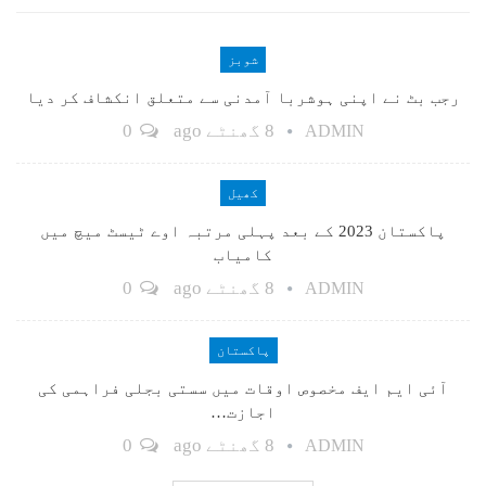
شوبز
رجب بٹ نے اپنی ہوشربا آمدنی سے متعلق انکشاف کر دیا
8 گھنٹے ago
0
ADMIN
کھیل
پاکستان 2023 کے بعد پہلی مرتبہ اوے ٹیسٹ میچ میں
کامیاب
8 گھنٹے ago
0
ADMIN
پاکستان
آئی ایم ایف مخصوص اوقات میں سستی بجلی فراہمی کی
اجازت…
8 گھنٹے ago
0
ADMIN