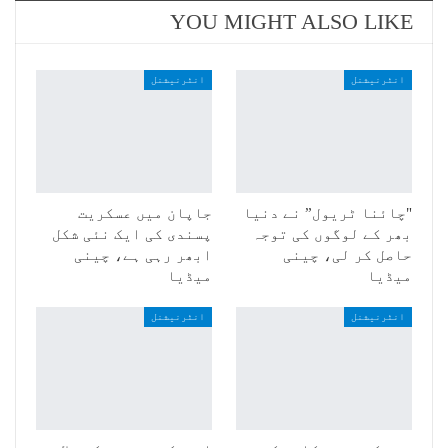
YOU MIGHT ALSO LIKE
انٹرنیشنل
انٹرنیشنل
"چائنا ٹریول” نے دنیا
جاپان میں عسکریت
بھر کے لوگوں کی توجہ
پسندی کی ایک نئی شکل
حاصل کر لی، چینی
ابھر رہی ہے، چینی
میڈیا
میڈیا
انٹرنیشنل
انٹرنیشنل