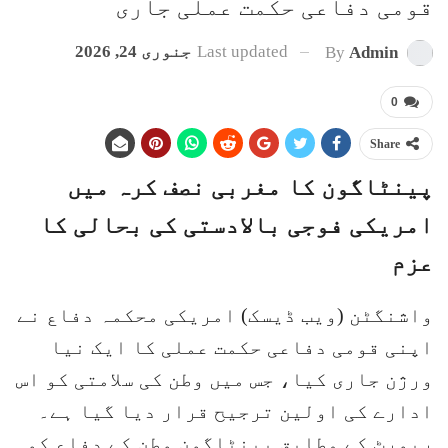
قومی دفاعی حکمت عملی جاری
Last updated
جنوری 24, 2026
By
Admin
0
Share
پینٹاگون کا مغربی نصف کرہ میں
امریکی فوجی بالادستی کی بحالی کا
عزم
واشنگٹن (ویب ڈیسک) امریکی محکمہ دفاع نے
اپنی قومی دفاعی حکمت عملی کا ایک نیا
ورژن جاری کیا، جس میں وطن کی سلامتی کو اس
ادارے کی اولین ترجیح قرار دیا گیا ہے۔
رپورٹ کے مطابق پینٹاگون وطن کے دفاع کو