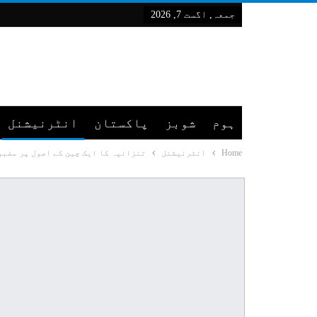
جمعہ, اگست 7, 2026
ہوم
شوبز
پاکستان
انٹرنیشنل
Home
انٹرنیشنل
تنزانیہ کا ایک چین کے اصول پر مضبو