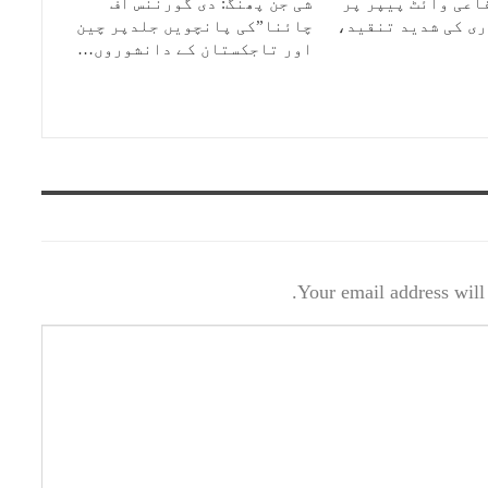
اعی وائٹ پیپر پر
شی جن پھنگ: دی گورننس آف
ی کی شدید تنقید،
چائنا”کی پانچویں جلدپر چین
اور تاجکستان کے دانشوروں…
Your email address will 