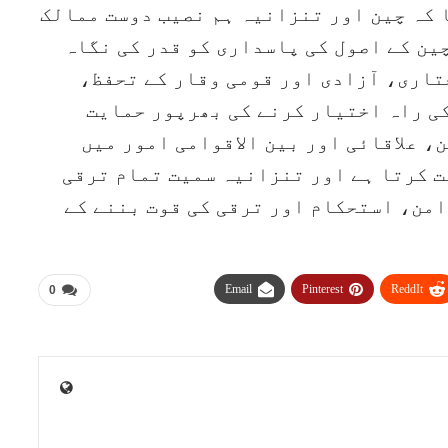
 کہ چین اور تنزانیہ ہم نصیب دوست ممالک
ین کے اصول کی پاسداری کو قدر کی نگاہ
اری، آزادی اور قومی وقار کے تحفظ،
کی راہ اختیار کرنے کی بھرپور حمایت
، علاقائی اور بین الاقوامی امور میں
ت کرتا ہے اور تنزانیہ سمیت تمام ترقی
امن، استحکام اور ترقی کی قوت بننے کے
Email
Pinterest
ReddIt
0