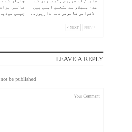
جاپان کو جوہری ہتھیاروں کے
جاپان کے دف
عدم پھیلاؤ سے متعلق اپنی بین
عالمی برادر
الاقوامی قانونی ذمہ داریوں…
چینی میڈیا
NEXT
PREV
LEAVE A REPLY
not be published.