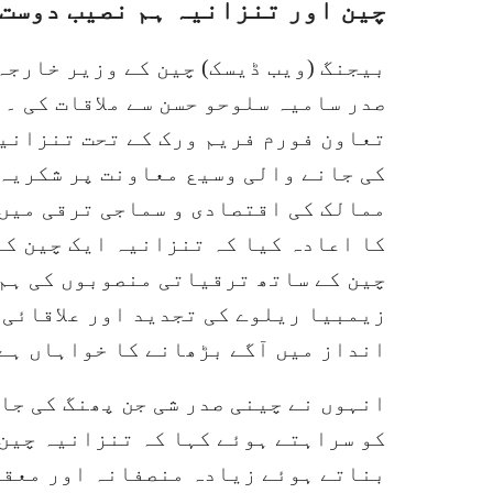
چین اور تنزانیہ ہم نصیب دوست
بیجنگ (ویب ڈیسک) چین کے وزیر خارجہ
صدر سامیہ سلوحو حسن سے ملاقات کی ۔
تعاون فورم فریم ورک کے تحت تنزانیہ
کی جانے والی وسیع معاونت پر شکریہ 
ممالک کی اقتصادی و سماجی ترقی میں 
کا اعادہ کیا کہ تنزانیہ ایک چین کے
چین کے ساتھ ترقیاتی منصوبوں کی ہم 
زیمبیا ریلوے کی تجدید اور علاقائی 
انداز میں آگے بڑھانے کا خواہاں ہے
انہوں نے چینی صدر شی جن پھنگ کی جا
کو سراہتے ہوئے کہا کہ تنزانیہ چین
بناتے ہوئے زیادہ منصفانہ اور معقول