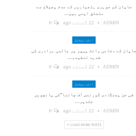
جاپان کو جوہری ہتھیاروں کے عدم پھیلاؤ سے
متعلق اپنی بین…
22 گھنٹے ago
0
ADMIN
انٹرنیشنل
اپان کے دفاعی وائٹ پیپر پر عالمی برادری کی
شدید تنقید،…
22 گھنٹے ago
0
ADMIN
انٹرنیشنل
شی جن پھنگ: دی گورننس آف چائنا”کی پانچویں
جلدپر…
22 گھنٹے ago
0
ADMIN
LOAD MORE POSTS