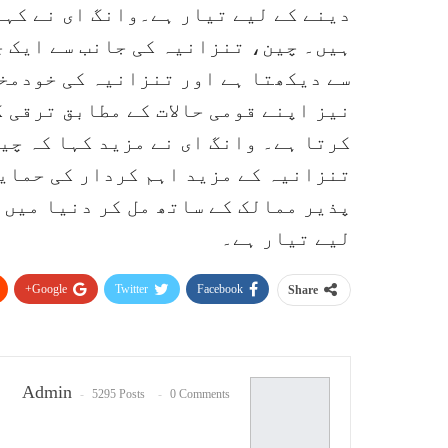
دینے کے لیے تیار ہے۔وانگ ای نے کہا
ہیں۔ چین، تنزانیہ کی جانب سے ایک چ
سے دیکھتا ہے اور تنزانیہ کی خودمخت
نیز اپنے قومی حالات کے مطابق ترقی 
کرتا ہے۔ وانگ ای نے مزید کہا کہ چین
تنزانیہ کے مزید اہم کردار کی حمای
پذیر ممالک کے ساتھ مل کر دنیا میں 
لیے تیار ہے۔
Google+
Twitter
Facebook
Share
Admin
5295 Posts
0 Comments