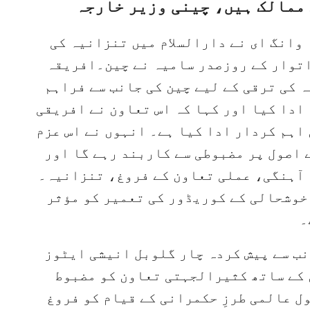
 ممالک ہیں، چینی وزیر خارجہ
 وانگ ای نے دارالسلام میں تنزانیہ کی
اتوار کے روزصدر سامیہ نے چین۔افریقہ
 کی ترقی کے لیے چین کی جانب سے فراہم
ادا کیا اور کہا کہ اس تعاون نے افریقی
اہم کردار ادا کیا ہے۔ انہوں نے اس عزم
 اصول پر مضبوطی سے کاربند رہے گا اور
آہنگی، عملی تعاون کے فروغ، تنزانیہ۔
خوشحالی کے کوریڈور کی تعمیر کو مؤثر
۔
نب سے پیش کردہ چار گلوبل انیشی ایٹوز
 کے ساتھ کثیرالجہتی تعاون کو مضبوط
 عالمی طرزِ حکمرانی کے قیام کو فروغ