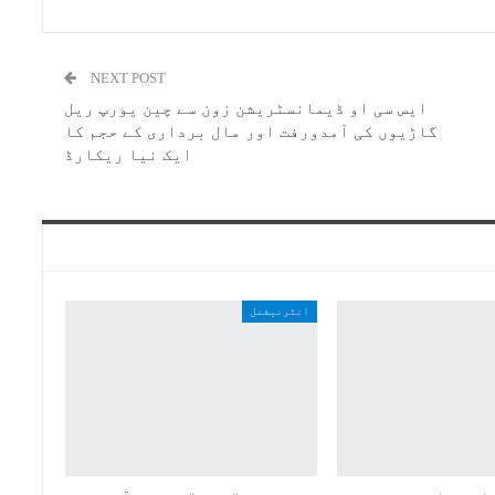
NEXT POST
ایس سی او ڈیمانسٹریشن زون سے چین یورپ ریل
گاڑیوں کی آمدورفت اور مال برداری کے حجم کا
ایک نیا ریکارڈ
انٹرنیشنل