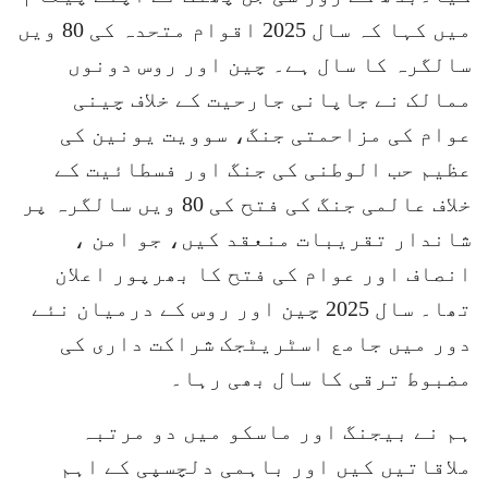
میں کہا کہ سال 2025 اقوام متحدہ کی 80 ویں
سالگرہ کا سال ہے۔ چین اور روس دونوں
ممالک نے جاپانی جارحیت کے خلاف چینی
عوام کی مزاحمتی جنگ، سوویت یونین کی
عظیم حب الوطنی کی جنگ اور فسطائیت کے
خلاف عالمی جنگ کی فتح کی 80 ویں سالگرہ پر
شاندار تقریبات منعقد کیں، جو امن ،
انصاف اور عوام کی فتح کا بھرپور اعلان
تھا۔ سال 2025 چین اور روس کے درمیان نئے
دور میں جامع اسٹریٹجک شراکت داری کی
مضبوط ترقی کا سال بھی رہا۔
ہم نے بیجنگ اور ماسکو میں دو مرتبہ
ملاقاتیں کیں اور باہمی دلچسپی کے اہم