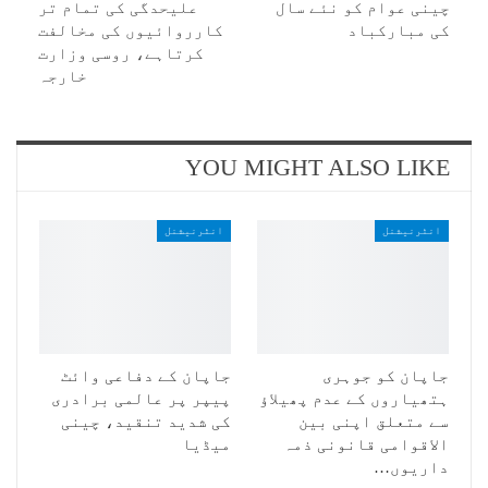
چینی عوام کو نئے سال
علیحدگی کی تمام تر
کی مبارکباد
کارروائیوں کی مخالفت
کرتاہے، روسی وزارت
خارجہ
YOU MIGHT ALSO LIKE
انٹرنیشنل
انٹرنیشنل
جاپان کو جوہری
جاپان کے دفاعی وائٹ
ہتھیاروں کے عدم پھیلاؤ
پیپر پر عالمی برادری
سے متعلق اپنی بین
کی شدید تنقید، چینی
الاقوامی قانونی ذمہ
میڈیا
داریوں…