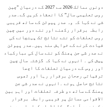
دونوں ممالک 2026 سے 2027 کے درمیان "چین
روس تعلیمی سال” کا انعقاد کریں گے۔صدر
شی نے کہا کہ وہ صدر پیوٹن کے ساتھ قریبی
رابطہ برقرار رکھنے اور نئے دور میں چین
روس تعلقات کو نئے نتائج تک پہنچانے کی
قیادت کرنے کے خواہش مند ہیں۔صدر پیوٹن
نے صدر شی جن پھنگ کو نئے سال کی مبارکباد
پیش کی ۔ انہوں نے کہا کہ گزشتہ سال چین
اور روس کے درمیان تعلقات کا اچھا
ترقیاتی رجحان برقرار رہا اور ٹھوس
نتائج حاصل ہوئے ۔انہوں نے صدر شی جن
پھنگ کے ساتھ دو طرفہ تعلقات اور اہم بین
الاقوامی مسائل پر قریبی رابطہ برقرار
رکھنے پر آمادگی کا اظہار کیا۔ اسی روز،