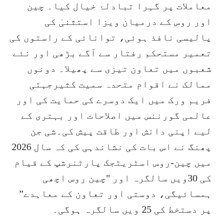
معاملات پر گہرا تبادلۂ خیال کیا۔ چین
اور روس کے درمیان ویزا استثنیٰ کی
پالیسی نافذ ہوئی، توانائی کے راستوں کی
تعمیر مستحکم رفتار سے آگے بڑھی اور نئے
شعبوں میں تعاون تیزی سے پھیلا۔ دونوں
ممالک نے اقوام متحدہ سمیت کثیرجہتی
فریم ورک میں ایک دوسرے کی حمایت کی اور
عالمی گورننس میں اصلاحات اور بہتری کے
لیے اپنی دانش اور طاقت پیش کی۔شی جن
پھنگ نے اس بات کی نشاندہی کی کہ سال 2026
میں چین-روس اسٹریٹجک پارٹنرشپ کے قیام
کی 30ویں سالگرہ اور "چین روس اچھی
ہمسائیگی، دوستی اور تعاون کے معاہدے”
پر دستخط کی 25 ویں سالگرہ ہوگی۔