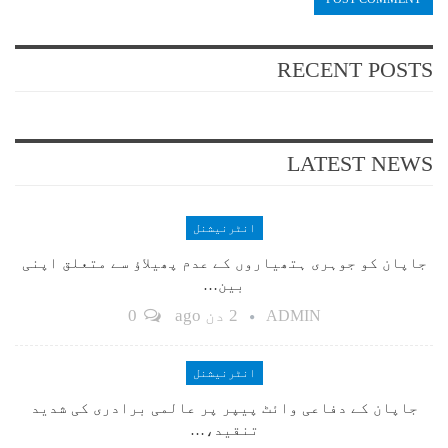
RECENT POSTS
LATEST NEWS
انٹرنیشنل
جاپان کو جوہری ہتھیاروں کے عدم پھیلاؤ سے متعلق اپنی
بین…
2 دن ago
0
ADMIN
انٹرنیشنل
جاپان کے دفاعی وائٹ پیپر پر عالمی برادری کی شدید
تنقید،…