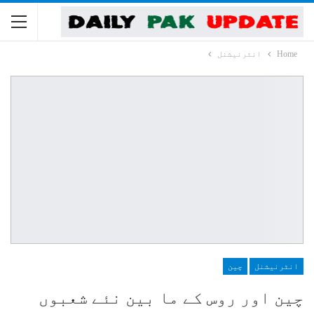
Home
انٹرنیشنل
انٹرنیشنل
چین
چین اور روس کے ما بین نئے شعبوں