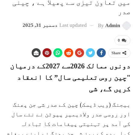
میں تعاون تیزی سے پھیلا ہے ، چینی
صدر
Last updated
دسمبر 31, 2025
By
Admin
0
Share
دونوں ممالک 2026سے 2027کے درمیان
"چین روس تعلیمی سال” کا انعقاد
کریں گے، شی
بیجنگ (ویب ڈیسک) چین کے صدر شی جن پھنگ
اور روسی صدر ولادیمیر پیوٹن نے نئے سال
کی آمد پر تہنیتی پیغامات کا تبادلہ
کیا۔بدھ کے روز شی جن پھنگ نے اپنے پیغام