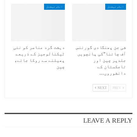
انٹرنیشنل
انٹرنیشنل
شی جن پھنگ: دی گورننس
دہشت گرد عناصر کو نئی
آف چائنا”کی پانچویں
ٹیکنالوجیز کے ذریعے
جلدپر چین اور
پھیلنے سے روکا جائے،
تاجکستان کے
چین
دانشوروں…
NEXT
PREV
LEAVE A REPLY