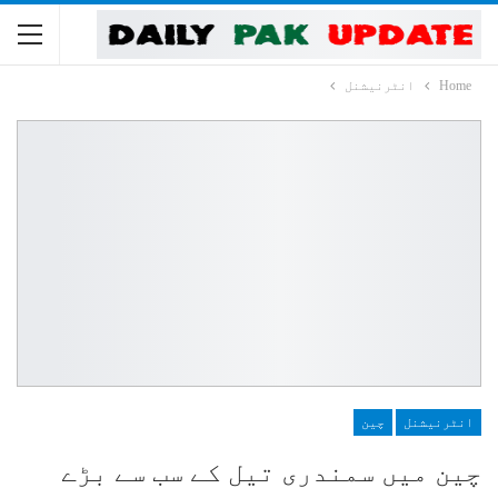
Home
انٹرنیشنل
انٹرنیشنل
چین
چین میں سمندری تیل کے سب سے بڑے