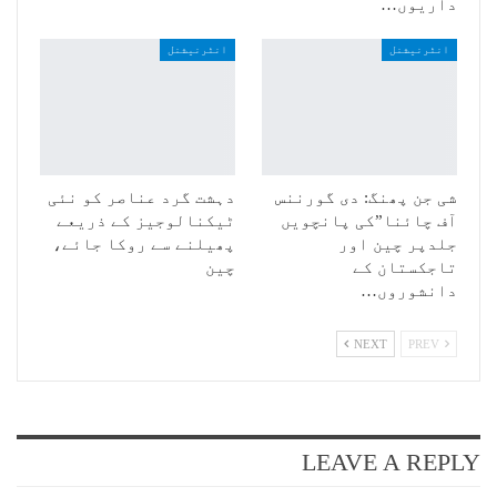
داریوں…
انٹرنیشنل
انٹرنیشنل
شی جن پھنگ: دی گورننس
دہشت گرد عناصر کو نئی
آف چائنا”کی پانچویں
ٹیکنالوجیز کے ذریعے
جلدپر چین اور
پھیلنے سے روکا جائے،
تاجکستان کے
چین
دانشوروں…
NEXT
PREV
LEAVE A REPLY