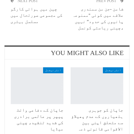
NEXT POST
PREV POST
شامن -جن من سمندری
چین میں ہوائی کارگو
علاقے میں کوئی "ممنوعہ
کی مجموعی صورتحال میں
پانیوں کی حدود” نہیں
مسلسل بہتری
،چینی ریاستی کونسل
YOU MIGHT ALSO LIKE
انٹرنیشنل
انٹرنیشنل
جاپان کو جوہری
جاپان کے دفاعی وائٹ
ہتھیاروں کے عدم پھیلاؤ
پیپر پر عالمی برادری
سے متعلق اپنی بین
کی شدید تنقید، چینی
الاقوامی قانونی ذمہ
میڈیا