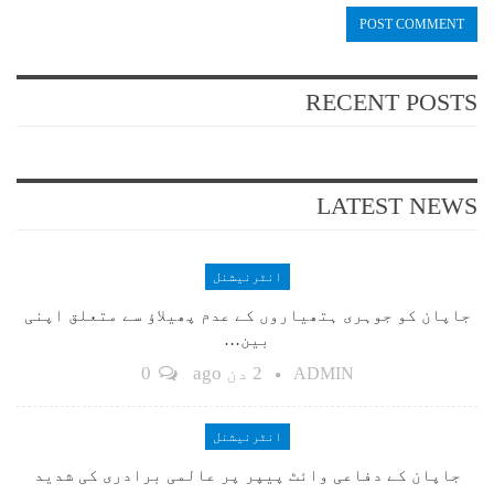
RECENT POSTS
LATEST NEWS
انٹرنیشنل
جاپان کو جوہری ہتھیاروں کے عدم پھیلاؤ سے متعلق اپنی
بین…
2 دن ago
0
ADMIN
انٹرنیشنل
جاپان کے دفاعی وائٹ پیپر پر عالمی برادری کی شدید