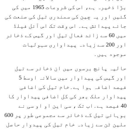
بڑا ذخیرہ ہے، اس کی شروعات 1965 میں کی
گئیں اور یہ چین کی سمندری تیل کی صنعت کی
جائے پیدائش ہے۔ اس وقت تک اس آئل فیلڈ
میں 60 سے زائد فعال تیل اور گیس کے ذخائر
اور 200 سے زیادہ پیداواری سہولیات
موجود ہیں۔
حالیہ پانچ برسوں میں ان ذخائر سے تیل
اور گیس کی پیداوار میں سالانہ اوسط 5
فیصد اضافہ ہوا ہے۔خام تیل کی اضافی
پیداوار ملک بھر کی کل اضافی پیداوار کا
40 فیصد ہے۔اب تک ، سی این او او سی نے
بوہائی تیل کے ذخائر سے مجموعی طور پر 600
ملین ٹن سے زیادہ خام تیل کی پیدوار حاصل