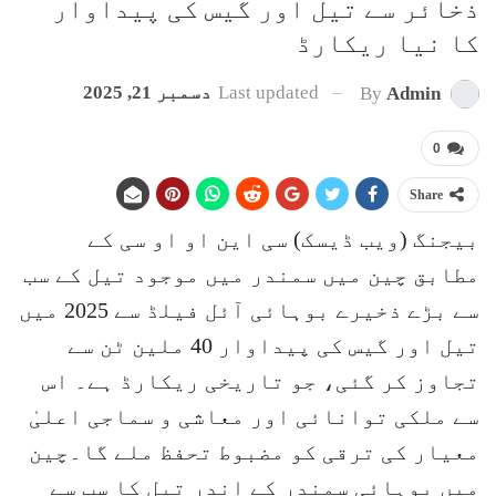
ذخائر سے تیل اور گیس کی پیداوار
کا نیا ریکارڈ
Last updated
دسمبر 21, 2025
By
Admin
0
Share
بیجنگ (ویب ڈیسک) سی این او او سی کے
مطابق چین میں سمندر میں موجود تیل کے سب
سے بڑے ذخیرے بوہائی آئل فیلڈ سے 2025 میں
تیل اور گیس کی پیداوار 40 ملین ٹن سے
تجاوز کر گئی، جو تاریخی ریکارڈ ہے۔ اس
سے ملکی توانائی اور معاشی و سماجی اعلیٰ
معیار کی ترقی کو مضبوط تحفظ ملے گا۔چین
میں بوہائی سمندر کے اندر تیل کا سب سے