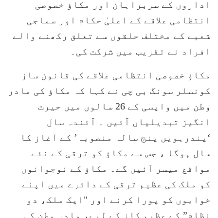
اداروں کے سربراہان اور مکاؤ خصوصی
انتظامی علاقے کے اعلیٰ حکام اور سماجی
شعبے کے مختلف حلقوں سے تعلق رکھنے والے
افراد نے تقریب میں شرکت کی۔
مکاؤ خصوصی انتظامی علاقے کی قانون ساز
کونسلر سونگ بی چی نے کہا کہ مکاؤ کی مادر
وطن میں واپسی کے 26 سالوں میں حیرت
انگیز تبدیلیاں آئیں ۔ آئندہ سال
‘پندرہویں پنج سالہ منصوبہ’ کے آغاز کا
سال ہوگا ، جس سے مکاؤ کو ترقی کے نئے
مواقع میسر آئیں گے۔ مکاؤ کے نوجوانوں
کو ملک کی عظیم ترقی کے دائرے میں اپنے
خوابوں کو پورا کرنے اور "ایک ملک، دو
نظام” کے عظیم کاز کے لیے، مادر وطن کی