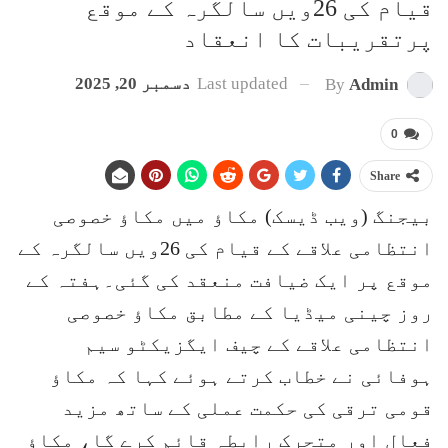
قیام کی 26ویں سالگرہ کے موقع
پرتقریبات کا انعقاد
Last updated
دسمبر 20, 2025
By
Admin
0
Share
بیجنگ (ویب ڈیسک) مکاؤ میں مکاؤ خصوصی
انتظامی علاقے کے قیام کی 26ویں سالگرہ کے
موقع پر ایک ضیافت منعقد کی گئی۔ہفتہ کے
روز چینی میڈیا کے مطابق مکاؤ خصوصی
انتظامی علاقے کے چیف ایگزیکٹو سیم
ہوفائی نے خطاب کرتے ہوئے کہا کہ مکاؤ
قومی ترقی کی حکمت عملی کے ساتھ مزید
فعال اور متحرک رابطہ قائم کرے گا، مکاؤ