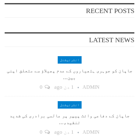
RECENT POSTS
LATEST NEWS
انٹرنیشنل
جاپان کو جوہری ہتھیاروں کے عدم پھیلاؤ سے متعلق اپنی
بین…
1 دن ago
0
ADMIN
انٹرنیشنل
جاپان کے دفاعی وائٹ پیپر پر عالمی برادری کی شدید
تنقید،…
1 دن ago
0
ADMIN