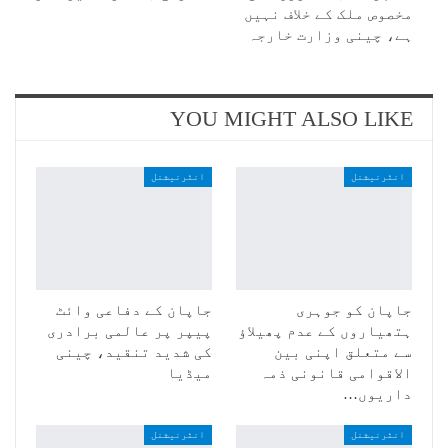
مخصوص ملک کے خلاف نہیں
ہے، چینی وزارت خارجہ
YOU MIGHT ALSO LIKE
انٹرنیشنل
انٹرنیشنل
جاپان کو جوہری
جاپان کے دفاعی وائٹ
ہتھیاروں کے عدم پھیلاؤ
پیپر پر عالمی برادری
سے متعلق اپنی بین
کی شدید تنقید، چینی
الاقوامی قانونی ذمہ
میڈیا
داریوں…
انٹرنیشنل
انٹرنیشنل