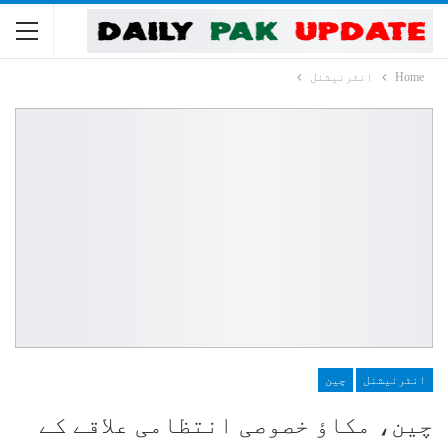
Home
انٹرنیشنل
انٹرنیشنل
چین
چین، مکاؤ خصوصی انتظامی علاقے کے