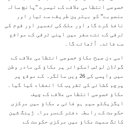
خصوصی انتظامی علاقے کے تیسرے "پانچ سالہ
منصوبے” کو بہترین طریقے سے تیار اور
نافذ کرے گا، اور ملک کی تعمیر اور قوم کی
ترقی کے نئے سفر میں اپنی ترقی کے مواقع
سے فائدہ اُٹھائے گا۔
اسی دن صبح مکاؤ خصوصی انتظامی علاقے کے
گولڈن لوٹس اسکوائر پر مکاؤ کی مادر وطن
میں واپسی کی 26 ویں سالگرہ کے موقع پر
پرچم کشائی کی تقریب کا انعقاد کیا گیا۔
مکاؤ خصوصی انتظامی علاقے کے چیف
ایگزیکٹو سیم ہو فائی ، مکاؤ میں مرکزی
حکومت کے رابطہ دفتر کےسربراہ ژینگ شین
کانگ سمیت مکاؤ میں مرکزی حکومت کے