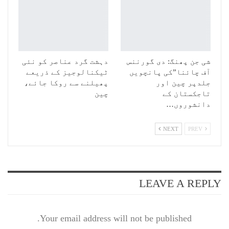
شی جن پھنگ: دی گورننس
دہشت گرد عناصر کو نئی
آف چائنا”کی پانچویں
ٹیکنالوجیز کے ذریعے
جلدپر چین اور
پھیلنے سے روکا جائے،
تاجکستان کے
چین
دانشوروں…
NEXT
PREV
LEAVE A REPLY
Your email address will not be published.