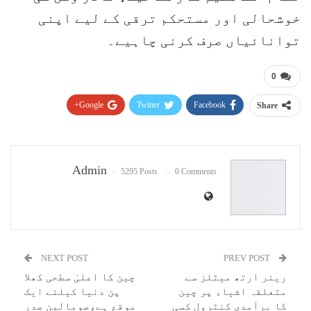
خوشحالی اور مستحکم ترقی کے لیے اپنی
توانائیاں صرف کرنی چاہیے۔
0
Google+
Twitter
Facebook
Share
Pinterest
WhatsApp
ReddIt
Email
Admin
5295 Posts
0 Comments
NEXT POST
PREV POST
ریئر ارتھ میٹلز سے
چین کا اعلیٰ سطحی کھلا
متعلقہ اشیاء پر چین
پن دنیا کیلئے ایک
کا برآمدی کنٹرول کسی
موقع ہے،صومالین صدر