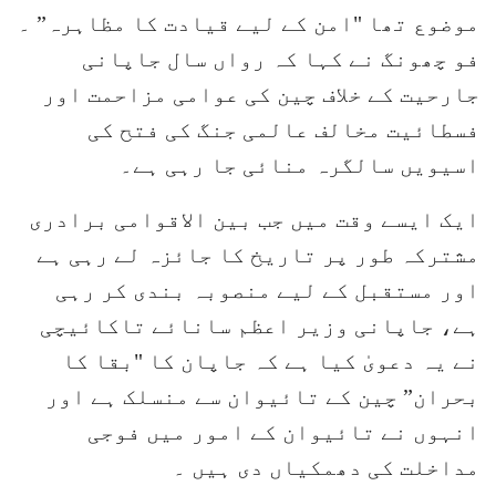
موضوع تھا "امن کے لیے قیادت کا مظاہرہ” ۔
فو چھونگ نے کہا کہ رواں سال جاپانی
جارحیت کے خلاف چین کی عوامی مزاحمت اور
فسطائیت مخالف عالمی جنگ کی فتح کی
اسیویں سالگرہ منائی جا رہی ہے۔
ایک ایسے وقت میں جب بین الاقوامی برادری
مشترکہ طور پر تاریخ کا جائزہ لے رہی ہے
اور مستقبل کے لیے منصوبہ بندی کر رہی
ہے، جاپانی وزیر اعظم سانائے تاکائیچی
نے یہ دعویٰ کیا ہے کہ جاپان کا "بقا کا
بحران” چین کے تائیوان سے منسلک ہے اور
انہوں نے تائیوان کے امور میں فوجی
مداخلت کی دھمکیاں دی ہیں ۔