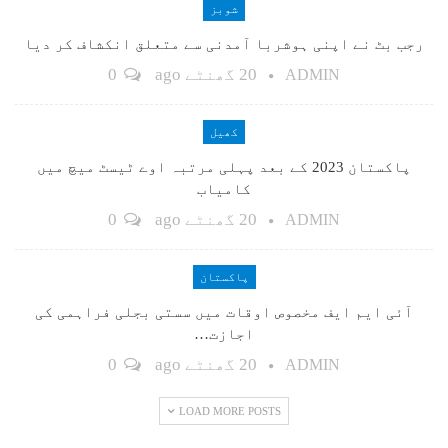
شوبز
رجب بٹ نے اپنی ہوشربا آمدنی سے متعلق انکشاف کر دیا
20 گھنٹے ago
0
ADMIN
کھیل
پاکستان 2023 کے بعد پہلی مرتبہ اوے ٹیسٹ میچ میں
کامیاب
20 گھنٹے ago
0
ADMIN
پاکستان
آئی ایم ایف مخصوص اوقات میں سستی بجلی فراہمی کی
اجازت…
20 گھنٹے ago
0
ADMIN
LOAD MORE POSTS