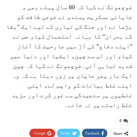
فوچھونگ نے کہا کہ 80 سال پہلے بھی ،
جاپانی عسکریت پسندی نے فوجی طاقت کو
بڑھا نے اور جنگ کی تیاری کے لیے ایک "بقا
کے بحران” کا بہانہ استعمال کیا، جس نے
"اپنے دفاع” کی آڑ میں جارحیت کا آغاز
کیا، اور اس سے چین، ایشیا اور دنیا میں
شدید تباہی آئی۔فوچھونگ نے کہا کہ چین
ایک بار پھر جاپان پر زور دیتا ہے کہ وہ
اپنے غلط بیانات کو واپس لے، اپنی
غلطیوں پر سنجیدگی سے غور کرے اور مزید
غلط راستے پر نہ جائے۔
0
Google+
Twitter
Facebook
Share