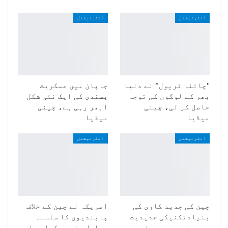
انٹرنیشنل
انٹرنیشنل
"چائنا ٹریول” نے دنیا
جاپان میں عسکریت
بھر کے لوگوں کی توجہ
پسندی کی ایک نئی شکل
حاصل کر لی، چینی
ابھر رہی ہے، چینی
میڈیا
میڈیا
انٹرنیشنل
انٹرنیشنل
چین کی جدید کاری کی
امریکہ نے چین کے خلاف
بنیادتکنیکی جدیدیت
پابندیوں کا سلسلہ
میں مضمر ہے، چینی
مسلسل جاری رکھا ہوا