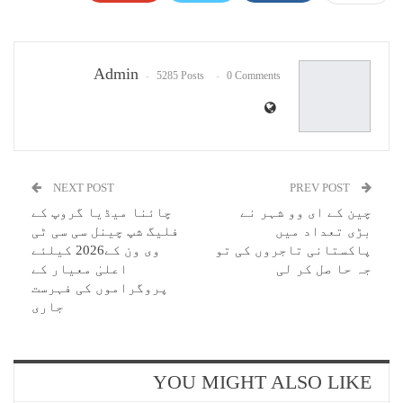
Pinterest
WhatsApp
ReddIt
Email
Admin
5285 Posts
0 Comments
NEXT POST
PREV POST
چین کے ای وو شہر نے
چائنا میڈیا گروپ کے
بڑی تعداد میں
فلیگ شپ چینل سی سی ٹی
پاکستانی تاجروں کی تو
وی ون کے2026 کیلئے
جہ حا صل کر لی
اعلیٰ معیار کے
پروگراموں کی فہرست
جاری
YOU MIGHT ALSO LIKE