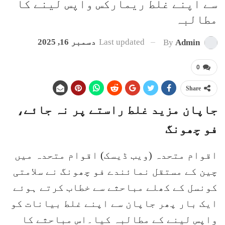
سے اپنے غلط ریمارکس واپس لینے کا
مطالبہ
Last updated
دسمبر 16, 2025
By
Admin
0
Share
جاپان مزید غلط راستے پر نہ جائے،
فو چھونگ
اقوام متحدہ (ویب ڈیسک) اقوام متحدہ میں
چین کے مستقل نمائندے فو چھونگ نے سلامتی
کونسل کے کھلے مباحثے سے خطاب کرتے ہوئے
ایک بار پھر جاپان سے اپنے غلط بیانات کو
واپس لینے کے مطالبہ کیا۔اس مباحثے کا