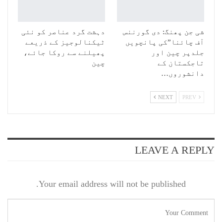
شی جن پھنگ: دی گورننس
دہشت گرد عناصر کو نئی
آف چائنا”کی پانچویں
ٹیکنالوجیز کے ذریعے
جلدپر چین اور
پھیلنے سے روکا جائے،
تاجکستان کے
چین
دانشوروں…
NEXT
PREV
LEAVE A REPLY
Your email address will not be published.