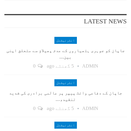
LATEST NEWS
انٹرنیشنل
جاپان کو جوہری ہتھیاروں کے عدم پھیلاؤ سے متعلق اپنی
بین…
5 گھنٹے ago
0
ADMIN
انٹرنیشنل
جاپان کے دفاعی وائٹ پیپر پر عالمی برادری کی شدید
تنقید،…
5 گھنٹے ago
0
ADMIN
انٹرنیشنل