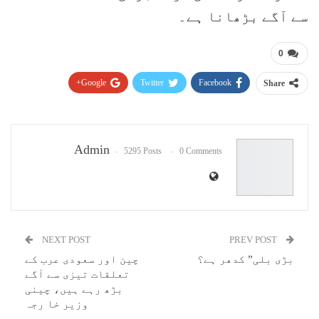
سے آگے بڑھانا ہے۔
0
Google+
Twitter
Facebook
Share
Pinterest
WhatsApp
ReddIt
Email
Admin
5295 Posts
0 Comments
NEXT POST
PREV POST
بڑی بلی” کدھر ہے؟
چین اور سعودی عرب کے
تعلقات تیزی سے آگے
بڑھ رہے ہیں، چینی
وزیر خا رجہ