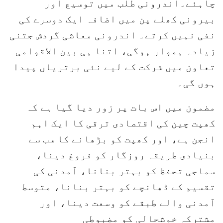
چاہئے۔اندرونی طلب میں توسیع اور
بیرونی کھلے پن میں اضافہ ایک دوسرے کی
نفی نہیں کرتے۔ اندرونی معاشی گردش جتنی
زیادہ ہموار ہوگی، اتنا ہی بین الاقوامی
تعاون میں شرکت کے لیے نئی برتریاں پیدا
ہوں گی۔
مضمون میں اس بات پر زور دیا گیا ہے کہ
کھپت چین کی اقتصادی ترقی کا ایک اہم
انجن ہے، اور کھپت کو بڑھانے کا سب سے
بنیادی طریقہ روزگار کو فروغ دینا،
سماجی تحفظ کو بہتر بنانا، آمدنی کی
تقسیم کے ڈھانچے کو بہتر بنانا، متوسط
آمدنی والے طبقے کو وسعت دینا، اور
مشترکہ خوشحالی کو مضبوطی