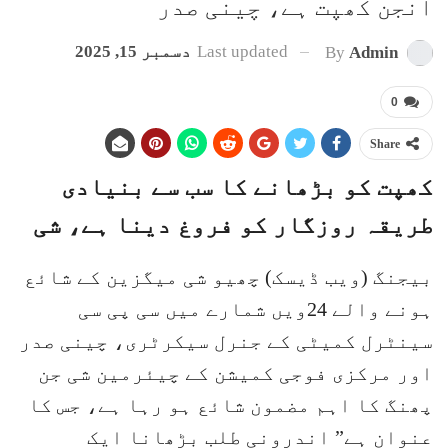
انجن کھپت ہے، چینی صدر
Last updated
دسمبر 15, 2025
By
Admin
0
Share
کھپت کو بڑھانے کا سب سے بنیادی
طریقہ روزگار کو فروغ دینا ہے، شی
بیجنگ (ویب ڈیسک) چھیو شی میگزین کے شائع
ہونے والے 24ویں شمارے میں سی پی سی
سینٹرل کمیٹی کے جنرل سیکرٹری، چینی صدر
اور مرکزی فوجی کمیشن کے چیئرمین شی جن
پھنگ کا اہم مضمون شائع ہو رہا ہے، جس کا
عنوان ہے” اندرونی طلب بڑھانا ایک