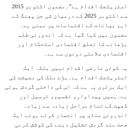
اسٹریٹجک اقدام ہے”۔مضمون اکتوبر 2015
سے اکتوبر 2025 کے درمیان شی جن پھنگ کے
اہم بیانات کے اقتباسات پر مبنی ہے۔
مضمون میں کہا گیا ہے کہ اندورنی طلب
بڑھانے کا تعلق اقتصادی استحکام اور
اقتصادی سلامتی دونوں سے ہے۔
یہ کوئی عارضی اقدام نہیں بلکہ ایک
اسٹریٹجک اقدام ہے۔بڑے ملک کی معیشت کی
ایک برتری یہ ہے کہ اس کی داخلی گردش ہوتی
ہے۔ہمیں پیداوار، تقسیم، ترسیل اور
کھپت کے تمام مراحل زیادہ سے زیادہ
اندرونی منڈی پر انحصار کرتے ہوئے ایک
صحت مند گردش تشکیل دینے کی کوشش کرنی