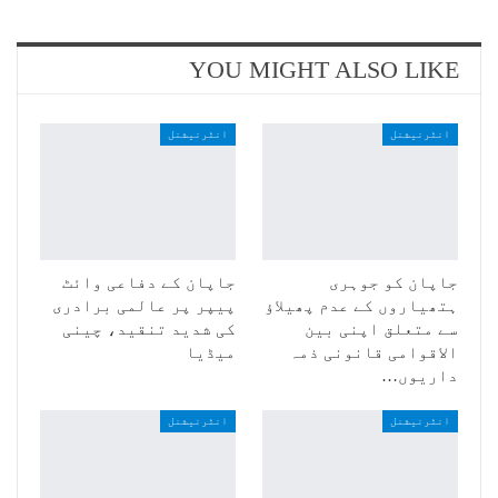
YOU MIGHT ALSO LIKE
انٹرنیشنل
انٹرنیشنل
جاپان کو جوہری
جاپان کے دفاعی وائٹ
ہتھیاروں کے عدم پھیلاؤ
پیپر پر عالمی برادری
سے متعلق اپنی بین
کی شدید تنقید، چینی
الاقوامی قانونی ذمہ
میڈیا
داریوں…
انٹرنیشنل
انٹرنیشنل