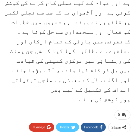
ہے اور عوام کے لیے عملی کام کرنے کی کوشش
کرنی ہے اور آٹھواں یہ کہ سب سے نچلی لکیر
پر قائم رہتے ہوئے اہم شعبوں میں خطرات
کو فعال اور سمجھداری سے حل کرنا ہے ۔
کانفرنس میں پارٹی کے تمام ارکان اور
معاشرے سے مطالبہ کیا گیا کہ شی جن پھنگ
کی رہنمائِی میں مرکزی کمیٹی کی قیادت
میں مل کر کام کیا جائے ، آگے بڑھا جائے
اور اگلے سال کے معاشی و سماجی ترقیاتی
اہداف کی تکمیل کے لیے بھر
پور کوشش کی جائے ۔
0
Google+
Twitter
Facebook
Share