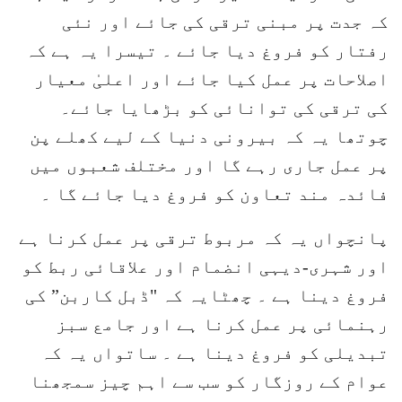
کہ جدت پر مبنی ترقی کی جائے اور نئی
رفتار کو فروغ دیا جائے ۔ تیسرا یہ ہے کہ
اصلاحات پر عمل کیا جائے اور اعلیٰ معیار
کی ترقی کی توانائی کو بڑھایا جائے۔
چوتھا یہ کہ بیرونی دنیا کے لیے کھلے پن
پر عمل جاری رہے گا اور مختلف شعبوں میں
فائدہ مند تعاون کو فروغ دیا جائے گا ۔
پانچواں یہ کہ مربوط ترقی پر عمل کرنا ہے
اور شہری-دیہی انضمام اور علاقائی ربط کو
فروغ دینا ہے ۔ چھٹایہ کہ "ڈبل کاربن” کی
رہنمائی پر عمل کرنا ہے اور جامع سبز
تبدیلی کو فروغ دینا ہے ۔ ساتواں یہ کہ
عوام کے روزگار کو سب سے اہم چیز سمجھنا