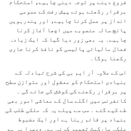
فروغ دینے پر توجہ دینی چاہیے، استحکام
برقرار رکھتے ہوئے پیش رفت کے عمومی
انداز پر عمل کرنا چاہیے، اور پندرہویں
پانچ سالہ منصوبے میں اچھا آغاز کرنا
چاہیے۔ یہ بھی زور دیا گیا کہ ایک زیادہ
فعال مالیاتی پالیسی کو نافذ کرنا جاری
رکھنا ہوگا۔
اس کے علاوہ آر ایم بی کی شرح تبادلہ کے
بنیادی استحکام کو معقول اور متوازن سطح
پر برقرار رکھنے کی کوشش کی جائے گی ۔
کانفرنس میں اگلے سال کے معاشی امور بھی
طے کیے گئے ۔ سب سے پہلے یہ کہ ملکی طلب کی
بنیاد پر قائم رہنا ہے اور ایک مضبوط
ملکی مارکیٹ تعمیر کرنی ہے۔ دوسرا یہ ہے