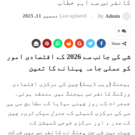
کانفرنس سے اہم خطاب
Last updated
دسمبر 11, 2025
By
Admin
0
Share
شی کی جانب سے 2026 کے اقتصادی امور
کو عملی جامہ پہنانے کا تعین
بیجنگ (ویب ڈیسک) چین کی مرکزی اقتصادی
ورکنگ کانفرنس بیجنگ میں منعقد ہوئی۔
جمعرات کے روز چینی میڈیا کے مطابق سی پی
سی کی مرکزی کمیٹی کے جنرل سیکرٹری، چین
کے صدر ، اور مرکزی فوجی کمیشن کے
چیئرمین شی جن پھنگ نے کانفرنس میں شرکت