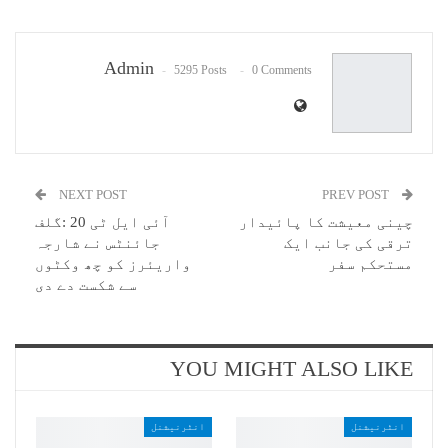
Pinterest
WhatsApp
ReddIt
Email
Admin
5295 Posts
0 Comments
NEXT POST
PREV POST
چینی معیشت کا پائیدار
آئی ایل ٹی 20 :گلف
ترقی کی جانب ایک
جائنٹس نے شارجہ
مستحکم سفر
واریئرز کو چھ وکٹوں
سے شکست دے دی
YOU MIGHT ALSO LIKE
انٹرنیشنل
انٹرنیشنل