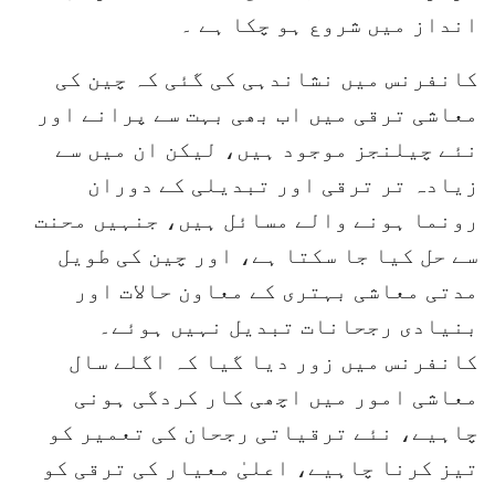
انداز میں شروع ہو چکا ہے ۔
کانفرنس میں نشاندہی کی گئی کہ چین کی
معاشی ترقی میں اب بھی بہت سے پرانے اور
نئے چیلنجز موجود ہیں، لیکن ان میں سے
زیادہ تر ترقی اور تبدیلی کے دوران
رونما ہونے والے مسائل ہیں، جنہیں محنت
سے حل کیا جا سکتا ہے، اور چین کی طویل
مدتی معاشی بہتری کے معاون حالات اور
بنیادی رجحانات تبدیل نہیں ہوئے۔
کانفرنس میں زور دیا گیا کہ اگلے سال
معاشی امور میں اچھی کار کردگی ہونی
چاہیے، نئے ترقیاتی رجحان کی تعمیر کو
تیز کرنا چاہیے، اعلیٰ معیار کی ترقی کو