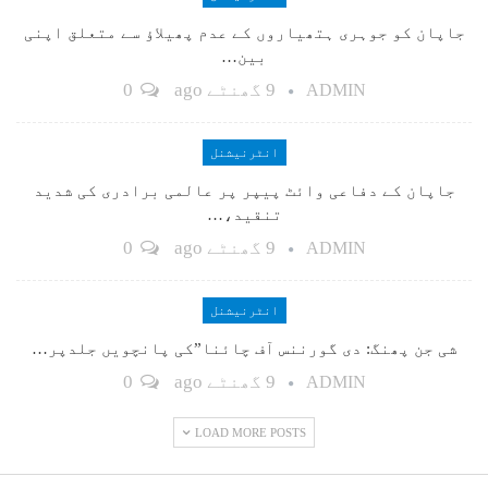
جاپان کو جوہری ہتھیاروں کے عدم پھیلاؤ سے متعلق اپنی
بین…
9 گھنٹے ago
0
ADMIN
انٹرنیشنل
جاپان کے دفاعی وائٹ پیپر پر عالمی برادری کی شدید
تنقید،…
9 گھنٹے ago
0
ADMIN
انٹرنیشنل
شی جن پھنگ: دی گورننس آف چائنا”کی پانچویں جلدپر…
9 گھنٹے ago
0
ADMIN
LOAD MORE POSTS