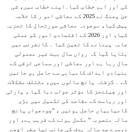
کی اور اہم خطاب کیا۔اپنے خطاب میں، شی
جن پھنگ نے 2025 کے معاشی امو ر کا خلاصہ
پیش کیا، موجودہ معاشی صورتحال کا تجزیہ
کیا، اور 2026 کے اقتصادی امور کو عملی
جامہ پہنانے کا تعین کیا ۔ کانفرنس میں
بتایا گیا کہ رواں سال بہت غیر معمولی
سال رہا ہے اور معاشی اور سماجی ترقی کے
بنیادی اہداف کامیابی سے حاصل ہو جائیں
گے ۔ گزشتہ پانچ سالوں میں، مختلف مشکلات
اور چیلنجز کا مؤثر جواب دیا گیا ، پارٹی
اور ریاست کے مقاصد کی تکمیل میں بڑی
کامیابیاں حاصل ہوئیں ، "چودھواں پانچ
سالہ منصوبہ” مکمل ہونے کے قریب ہے، اور
دوسرے صد سالہ ہدف کی جانب نیا سفر اچھے