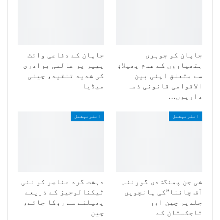
جاپان کو جوہری
جاپان کے دفاعی وائٹ
ہتھیاروں کے عدم پھیلاؤ
پیپر پر عالمی برادری
سے متعلق اپنی بین
کی شدید تنقید، چینی
الاقوامی قانونی ذمہ
میڈیا
داریوں…
انٹرنیشنل
انٹرنیشنل
شی جن پھنگ: دی گورننس
دہشت گرد عناصر کو نئی
آف چائنا”کی پانچویں
ٹیکنالوجیز کے ذریعے
جلدپر چین اور
پھیلنے سے روکا جائے،
تاجکستان کے
چین