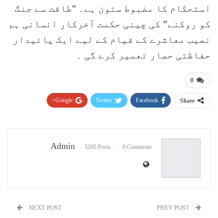
استحکام کا مضبوط ستون ہے۔ "طاقت سے جنگ
کو روکنے” کی چینی حکمت آخرکار انسانی ہم
نصیب معاشرے کے قیام کے لیے ایک پائیدار
حفاظتی حصار تعمیر کرے گی ۔
0
Google+
Twitter
Facebook
Share
Pinterest
WhatsApp
ReddIt
Email
Admin
5295 Posts
0 Comments
NEXT POST
PREV POST