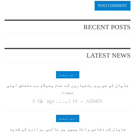
RECENT POSTS
LATEST NEWS
انٹرنیشنل
جاپان کو جوہری ہتھیاروں کے عدم پھیلاؤ سے متعلق اپنی
بین…
19 گھنٹے ago
0
ADMIN
انٹرنیشنل
جاپان کے دفاعی وائٹ پیپر پر عالمی برادری کی شدید