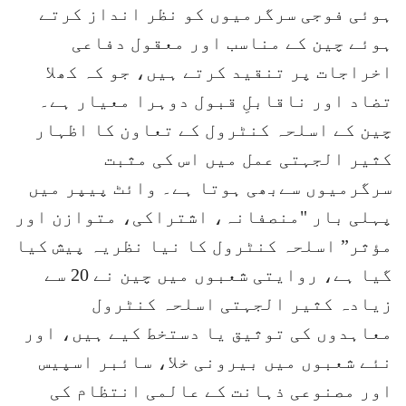
ہوئی فوجی سرگرمیوں کو نظر انداز کرتے
ہوئے چین کے مناسب اور معقول دفاعی
اخراجات پر تنقید کرتے ہیں، جو کہ کھلا
تضاد اور ناقابلِ قبول دوہرا معیار ہے۔
چین کے اسلحہ کنٹرول کے تعاون کا اظہار
کثیر الجہتی عمل میں اس کی مثبت
سرگرمیوں سےبھی ہوتا ہے۔ وائٹ پیپر میں
پہلی بار "منصفانہ، اشتراکی، متوازن اور
مؤثر” اسلحہ کنٹرول کا نیا نظریہ پیش کیا
گیا ہے، روایتی شعبوں میں چین نے 20 سے
زیادہ کثیر الجہتی اسلحہ کنٹرول
معاہدوں کی توثیق یا دستخط کیے ہیں، اور
نئے شعبوں میں بیرونی خلا، سائبر اسپیس
اور مصنوعی ذہانت کے عالمی انتظام کی