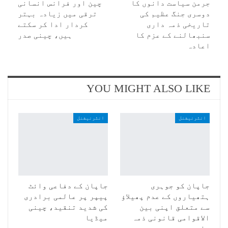
جرمن سیاست دانوں کا
چین اور فرانس انسانی
دوسری جنگ عظیم کی
ترقی میں زیادہ بہتر
تاریخی ذمہ داری
کردار ادا کر سکتے
سنبھالنے کے عزم کا
ہیں، چینی صدر
اعادہ
YOU MIGHT ALSO LIKE
انٹرنیشنل
انٹرنیشنل
جاپان کو جوہری
جاپان کے دفاعی وائٹ
ہتھیاروں کے عدم پھیلاؤ
پیپر پر عالمی برادری
سے متعلق اپنی بین
کی شدید تنقید، چینی
الاقوامی قانونی ذمہ
میڈیا