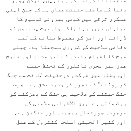
دنیا کے سامنے حقیقت عیاں ہے کہ چین اپنی
عسکری ترقی میں کبھی بیرونی توسیع کا
خواہاں نہیں رہا بلکہ جارحیت پسندوں کو
ڈرانے اور امن کو مضبوط بنانے کے لیے
دفاعی صلاحیت کو ضروری سمجھتا ہے۔ چینی
فوج کا اقوام متحدہ کے امن مشنز اور خلیج
عدن میں بحری قافلوں کے تحفظ جیسے
آپریشنز میں شرکت، درحقیقت "طاقت سے جنگ
کو روکنے” کے تصور کی جدید مشق ہے—صرف
جنگ جیتنے کی صلاحیت ہی جنگ کے بھڑکنے کو
روک سکتی ہے۔بین الاقوامی سلامتی کی
موجودہ صورتحال پیچیدہ اور سنگین ہے،
اور کثیر الجہتی اسلحہ کنٹرول کے عمل
میں اتفاق رائے کی فوری ضرورت ہے۔