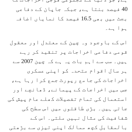
40 فیصد بنتا ہے، جبکہ جاپان کے دفاعی
بجٹ میں بھی 16.5 فیصد کا نمایاں اضافہ
ہوا ہے۔
اس کے باوجود وہ چین کے معتدل اور معقول
قومی دفاعی اخراجات پر تنقید کر رہے
ہیں۔ سب سے اہم بات یہ ہے کہ چین 2007 سے
ہر سال اقوام متحدہ کو اپنی عسکری
اخراجات کی جامع رپورٹ جمع کرا رہا ہے،
جس میں اخراجات کے پیمانے، ڈھانچے اور
استعمال کی تمام تفصیلات کھلے عام پیش کی
جاتی ہیں۔ بڑی طاقتوں میں اس سطح کی
شفافیت کی مثال نہیں ملتی۔ اس کے
بالمقابل کچھ ممالک اپنی تیزی سے بڑھتی