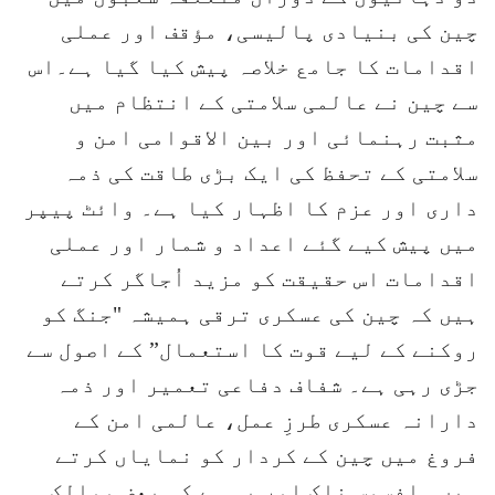
چین کی بنیادی پالیسی، مؤقف اور عملی
اقدامات کا جامع خلاصہ پیش کیا گیا ہے۔اس
سے چین نے عالمی سلامتی کے انتظام میں
مثبت رہنمائی اور بین الاقوامی امن و
سلامتی کے تحفظ کی ایک بڑی طاقت کی ذمہ
داری اور عزم کا اظہار کیا ہے۔ وائٹ پیپر
میں پیش کیے گئے اعداد و شمار اور عملی
اقدامات اس حقیقت کو مزید اُجاگر کرتے
ہیں کہ چین کی عسکری ترقی ہمیشہ "جنگ کو
روکنے کے لیے قوت کا استعمال” کے اصول سے
جڑی رہی ہے۔ شفاف دفاعی تعمیر اور ذمہ
دارانہ عسکری طرزِ عمل، عالمی امن کے
فروغ میں چین کے کردار کو نمایاں کرتے
ہیں۔ افسوس ناک امر یہ ہے کہ بعض ممالک