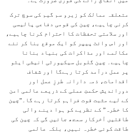
متعلقہ ممالک کو زیرو سم گیم کی سوچ ترک
کرنی چاہیے، چین کی قومی دفاعی پالیسی
اور سلامتی تحفظات کا احترام کرنا چاہیے،
اور اس وائٹ پیپر کو ایک موقع بنا کر نئے
مکالمے اور مذاکرات کی بنیاد بنانا
چاہیے۔ چین گلوبل سیکیورٹی انیشی ایٹو
پر عمل درآمد کرتا رہےگا اور شفاف
اقدامات، ذمہ دارانہ طرزِ عمل اور
دوراندیش حکمتِ عملی کے ذریعے عالمی امن
کے لیے مثبت قوت فراہم کرتا رہے گا۔”چین
کا خطرہ” کے نظریے کو ہوا دینے والی
طاقتیں آخرکار سمجھ جائیں گی کہ چین کی
طاقت کوئی خطرہ نہیں، بلکہ عالمی