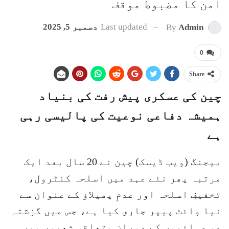
امن کا مضبوط موقف
Last updated
دسمبر 5, 2025
By
Admin
0
Share
چین کی عسکری پیش رفت کی بنیاد
ہمیشہ دفاعی نوعیت کی پالیسی رہی
ہے
بیجنگ (ویب ڈیسک) چین نے 20 سال بعد ایک
مرتبہ پھر نئے عہد میں اسلحہ کنٹرول،
تخفیفِ اسلحہ اور عدمِ پھیلاؤ کے عنوان سے
نیا وائٹ پیپر جاری کیا ہے، جس میں گزشتہ
دو دہائیوں کے دوران متعلقہ شعبوں میں