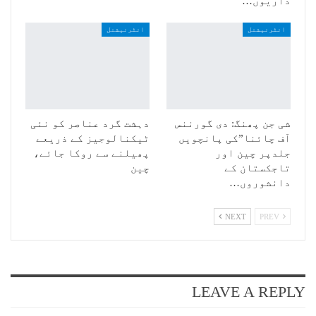
داریوں…
انٹرنیشنل
انٹرنیشنل
شی جن پھنگ: دی گورننس
دہشت گرد عناصر کو نئی
آف چائنا”کی پانچویں
ٹیکنالوجیز کے ذریعے
جلدپر چین اور
پھیلنے سے روکا جائے،
تاجکستان کے
چین
دانشوروں…
NEXT
PREV
LEAVE A REPLY