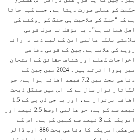
حکمت کو عملی صورت دیتا ہے، جسے کہا جاتا
ہے کہ "جنگ کی صلاحیت ہی جنگ کو روکنے کی
اصل ضمانت ہے”۔ یہ مؤقف نہ صرف قومی
سلامتی بلکہ عالمی امن کے لیے ذمہ دارانہ
رویے کی علامت ہے۔چین کے قومی دفاعی
اخراجات کھلے اور شفاف حقائق کے امتحان
میں پورا اترتے ہیں۔ 2024 میں چین کے
دفاعی بجٹ میں 7.2 فیصد اضافہ ہوا ہے، جو
لگاتار نواں سال ہے کہ اس میں سنگل ڈیجٹ
اضافہ برقرار ہے، اور یہ جی ڈی پی کے 1.5
فیصد سے کم ہے، جو عالمی اوسط 2.5 فیصد اور
امریکہ کے 3 فیصد سے کہیں کم ہے۔ اس کے
برعکس امریکہ کا دفاعی بجٹ 886 ارب ڈالر
ہے، جو دنیا کے مجموعی فوجی اخراجات کا