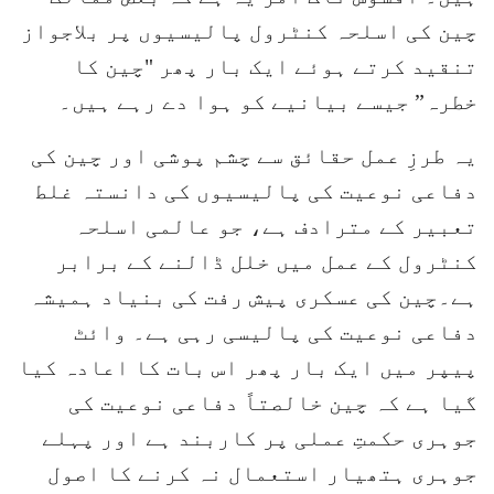
چین کی اسلحہ کنٹرول پالیسیوں پر بلاجواز
تنقید کرتے ہوئے ایک بار پھر "چین کا
خطرہ” جیسے بیانیے کو ہوا دے رہے ہیں۔
یہ طرزِ عمل حقائق سے چشم پوشی اور چین کی
دفاعی نوعیت کی پالیسیوں کی دانستہ غلط
تعبیر کے مترادف ہے، جو عالمی اسلحہ
کنٹرول کے عمل میں خلل ڈالنے کے برابر
ہے۔چین کی عسکری پیش رفت کی بنیاد ہمیشہ
دفاعی نوعیت کی پالیسی رہی ہے۔ وائٹ
پیپر میں ایک بار پھر اس بات کا اعادہ کیا
گیا ہے کہ چین خالصتاً دفاعی نوعیت کی
جوہری حکمتِ عملی پر کاربند ہے اور پہلے
جوہری ہتھیار استعمال نہ کرنے کا اصول