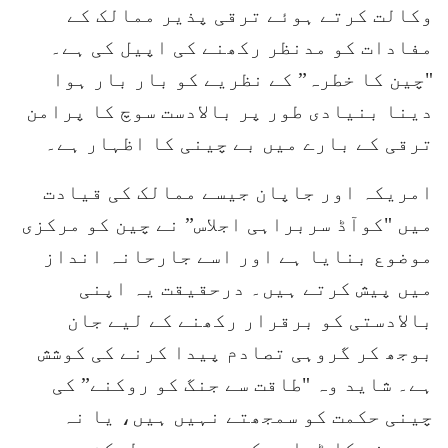
وکالت کرتے ہوئے ترقی پذیر ممالک کے
مفادات کو مدنظر رکھنے کی اپیل کی ہے۔
"چین کا خطرہ” کے نظریے کو بار بار ہوا
دینا بنیادی طور پر بالادست سوچ کا پرامن
ترقی کے بارے میں بے چینی کا اظہار ہے۔
امریکہ اور جاپان جیسے ممالک کی قیادت
میں "کوآڈ سربراہی اجلاس” نے چین کو مرکزی
موضوع بنایا ہے اور اسے جارحانہ انداز
میں پیش کرتے ہیں۔ درحقیقت یہ اپنی
بالادستی کو برقرار رکھنے کے لیے جان
بوجھ کر گروہی تصادم پیدا کرنے کی کوشش
ہے۔ شاید وہ "طاقت سے جنگ کو روکنے” کی
چینی حکمت کو سمجھتے نہیں ہیں، یا نہ
سمجھنے کا ڈرامہ کر رہے ہیں، لیکن پوری