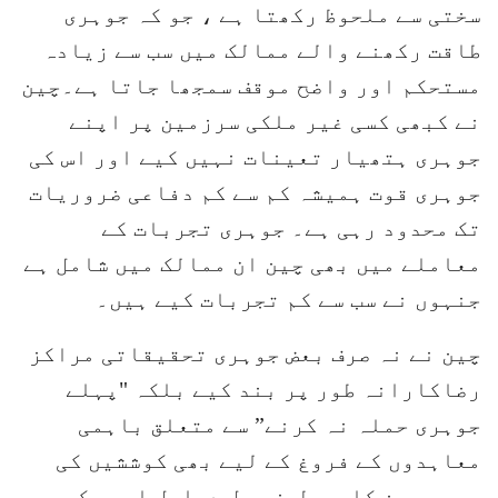
سختی سے ملحوظ رکھتا ہے ، جو کہ جوہری
طاقت رکھنے والے ممالک میں سب سے زیادہ
مستحکم اور واضح موقف سمجھا جاتا ہے۔چین
نے کبھی کسی غیر ملکی سرزمین پر اپنے
جوہری ہتھیار تعینات نہیں کیے اور اس کی
جوہری قوت ہمیشہ کم سے کم دفاعی ضروریات
تک محدود رہی ہے۔ جوہری تجربات کے
معاملے میں بھی چین ان ممالک میں شامل ہے
جنہوں نے سب سے کم تجربات کیے ہیں۔
چین نے نہ صرف بعض جوہری تحقیقاتی مراکز
رضاکارانہ طور پر بند کیے بلکہ "پہلے
جوہری حملہ نہ کرنے” سے متعلق باہمی
معاہدوں کے فروغ کے لیے بھی کوششیں کی
ہیں۔ چین کا یہ طرزِ عمل دراصل اس عسکری