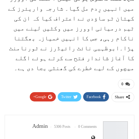
میں انہیں رِدم مل گیا۔ شارجہ واریئرز کے
کپتان ٹم ساؤدی نے اعتراف کیا کہ ان کی
ٹیم درمیانی اوورز میں وکٹیں لینے میں
ناکام رہی، جس کا انہیں خمیازہ بھگتنا
پڑا۔ابوظہبی نائٹ رائیڈرز نے ٹورنامنٹ
کا آغاز شاندار فتح سے کرتے ہوئے اگلے
میچوں کے لیے خطرے کی گھنٹی بجا دی ہے۔
0
Google+
Twitter
Facebook
Share
Pinterest
WhatsApp
ReddIt
Email
Admin
5306 Posts
0 Comments