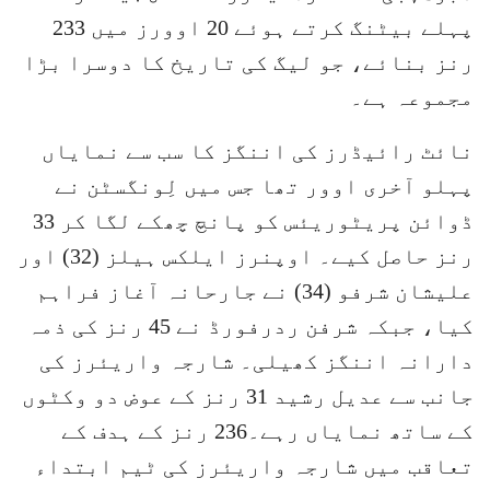
پہلے بیٹنگ کرتے ہوئے 20 اوورز میں 233
رنز بنائے، جو لیگ کی تاریخ کا دوسرا بڑا
مجموعہ ہے۔
نائٹ رائیڈرز کی اننگز کا سب سے نمایاں
پہلو آخری اوور تھا جس میں لِونگسٹن نے
ڈوائن پریٹوریئس کو پانچ چھکے لگا کر 33
رنز حاصل کیے۔ اوپنرز ایلکس ہیلز (32) اور
علیشان شرفو (34) نے جارحانہ آغاز فراہم
کیا، جبکہ شرفن ردرفورڈ نے 45 رنز کی ذمہ
دارانہ اننگز کھیلی۔ شارجہ واریئرز کی
جانب سے عدیل رشید 31 رنز کے عوض دو وکٹوں
کے ساتھ نمایاں رہے۔236 رنز کے ہدف کے
تعاقب میں شارجہ واریئرز کی ٹیم ابتداء