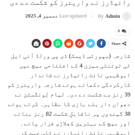
رائیڈرز نے واریئرز کو شکست دے دی
Last updated
دسمبر 4, 2025
By
Admin
0
Share
شارجہ (سپورٹس ڈیسک) ڈی پی ورلڈ آئی ایل
ٹی ٹوئنٹی سیزن 4 کے افتتاحی میچ میں
ابوظہبی نائٹ رائیڈرز نے شاندار
کارکردگی دکھاتے ہوئے شارجہ واریئرز کو
39 رنز سے شکست دے دی۔ لیام لِونگسٹن نے
دھواں دار بلے بازی کا مظاہرہ کرتے ہوئے
38 گیندوں پر ناقابلِ شکست 82 رنز بنائے
اور میچ کے بہترین کھلاڑی قرار پائے۔
ابوظہبی نائٹ رائیڈرز نے ٹاس جیت کر