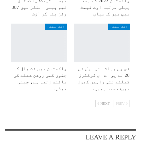
پاکستان 2023 کے بعد
دوسرا ٹیسٹ: پاکستان
پہلی مرتبہ اوے ٹیسٹ
ٹیم پہلی اننگز میں 387
میچ میں کامیاب
رنز بنا کر آؤٹ
انٹرنیشنل
انٹرنیشنل
ڈی پی ورلڈ آئی ایل ٹی
پاکستان میں فٹ بال کا
20 نے یو اے ای کرکٹرز
جنون کسی روشن شعلے کی
کیلئے نئی راہیں کھول
مانند زندہ ہے، چینی
دیں: محمد روہید
میڈیا
NEXT
PREV
LEAVE A REPLY