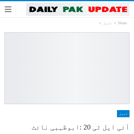
Home
کھیل
کھیل
آئی ایل ٹی 20 :ابوظہبی نائٹ