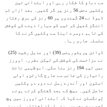
سے دباؤ کا شکار رہی اور ابتدائی تین
وکٹیں محض 56 رنز پر گر گئیں۔ بعد ازاں ٹم
ڈیوڈ نے 24 گیندوں پر 60 رنز کی برق رفتار
اننگز کھیل کر ٹیم کو سہارا دینے کی کوشش
کی تاہم دوسرے اینڈ سے وکٹیں گرنے کا
سلسلہ جاری رہا۔
ڈوائن پریٹوریئس (39) اور عدیل رشید (25)
نے مزاحمت کی کوشش کی لیکن مقررہ اوورز
میں ٹیم 194 رنز بنا سکی۔ابوظہبی نائٹ
رائیڈرز کی جانب سے جارج گارٹن، اولی
اسٹون اور آندرے رسل نے دو، دو وکٹیں
حاصل کیں۔ میچ کے بعد گفتگو کرتے ہوئے
لِونگسٹن نے کہا کہ ابتدائی اوورز میں پچ
کچھ سست محسوس ہوئی لیکن اختتامی اوورز