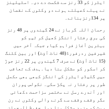
ایٹرز کو 33 رنز سے شکست دے دی۔ اسٹیلینز
نے پہلے کھیلتے ہوئے دو وکٹوں کے نقصان
پر 134رنزبنائے۔
رحمان اللہ گرباز نے 24 گیندوں پر 48 رنز
کی برق رفتار اننگز کھیل کر ٹیم کو
بہترین آغاز فراہم کیا، جبکہ آخر میں
شیرفین ردرفورڈ(48 ناٹ آؤٹ) اور بین کٹنگ
(15 ناٹ آؤٹ) نے صرف 7 گیندوں پر 22 رنز جوڑ
کر اسکور کو مشکل بنا دیا۔ہدف کے تعاقب
میں گلیڈی ایٹرز کی اننگز کبھی بھی مکمل
طور پر رفتار نہ پکڑ سکی۔ نکولس پوران
اور آندرے رسل نے مختصر مزاحمت دکھائی
مگر وقفے وقفے سے گرنے والی وکٹوں نے رن
ریٹ کو مزید مشکل بنا دیا۔حفیظ الرحمان