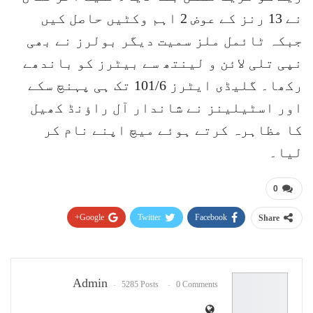
نے 13 رنز کے عوض 2 اہم وکٹیں حاصل کیں
جبکہ ٹائمل ملز سمیت دیگر بولرز نے بھی
نپی تلی لائن و لینتھ سے بیٹرز کو باندھے
رکھا۔ گلیڈی ایٹرز 101/6 تک ہی پہنچ سکے
اور اسٹیلینز نے شاندار آل راؤنڈ کھیل
کا مظاہرہ کرتے ہوئے میچ اپنے نام کر
لیا۔
0
Google+
Twitter
Facebook
Share
Pinterest
WhatsApp
ReddIt
Email
Admin
5285 Posts
0 Comments