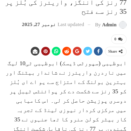
77 رنز کی اننگز، واریئرز کی بُلز پر
35 رنز سے فتح
Last updated
نومبر 27, 2025
By
Admin
0
Share
ابوظہبی (سپورٹس ڈیسک) ابوظہبی ٹی10 لیگ
میں ناردرن واریئرز نے شاندار بیٹنگ اور
بہترین بولنگ کے امتزاج سے یو اے ای بُلز
کو 35 رنز سے شکست دے کر پوائنٹس ٹیبل پر
دوسری پوزیشن حاصل کر لی۔ اس کامیابی
میں مرکزی کردار نیوزی لینڈ کے تجربہ
کار بیٹر کولن منرو کا تھا جنہوں نے 35
گیندوں پر 77 رنز کی ناقابلِ شکست اننگز