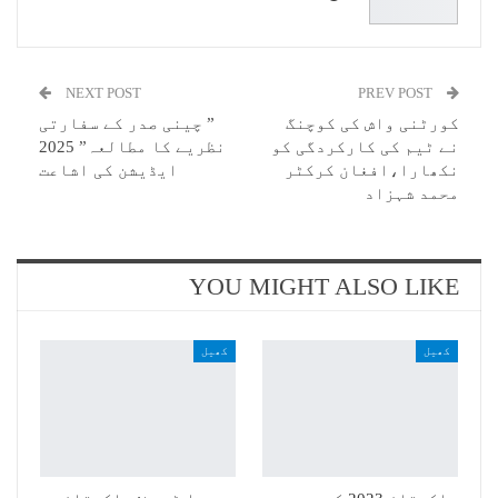
NEXT POST
PREV POST
کورٹنی واش کی کوچنگ
” چینی صدر کے سفارتی
نے ٹیم کی کارکردگی کو
نظریے کا مطالعہ” 2025
نکھارا،افغان کرکٹر
ایڈیشن کی اشاعت
محمد شہزاد
YOU MIGHT ALSO LIKE
کھیل
کھیل