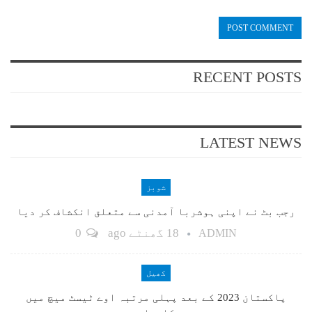
RECENT POSTS
LATEST NEWS
شوبز
رجب بٹ نے اپنی ہوشربا آمدنی سے متعلق انکشاف کر دیا
18 گھنٹے ago
0
ADMIN
کھیل
پاکستان 2023 کے بعد پہلی مرتبہ اوے ٹیسٹ میچ میں