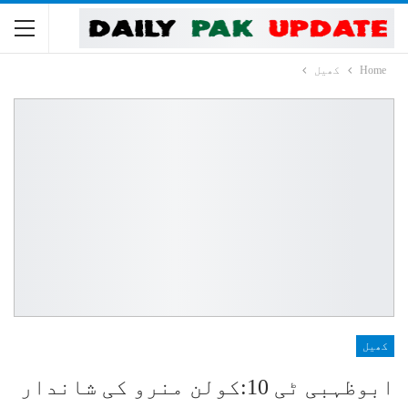
Home
کھیل
کھیل
ابوظہبی ٹی 10:کولن منرو کی شاندار