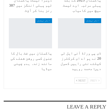
پاکستان 2023 کے بعد
دوسرا ٹیسٹ: پاکستان
پہلی مرتبہ اوے ٹیسٹ
ٹیم پہلی اننگز میں 387
میچ میں کامیاب
رنز بنا کر آؤٹ
انٹرنیشنل
انٹرنیشنل
ڈی پی ورلڈ آئی ایل ٹی
پاکستان میں فٹ بال کا
20 نے یو اے ای کرکٹرز
جنون کسی روشن شعلے کی
کیلئے نئی راہیں کھول
مانند زندہ ہے، چینی
دیں: محمد روہید
میڈیا
NEXT
PREV
LEAVE A REPLY