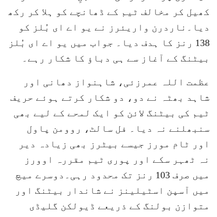
کھیل کر مخالف ٹیم کے ڈھانچے کو ہلا کر رکھ
دیا۔ناردرن واریئرز نے یو اے ای بُلز کو
138 رنز کا ہدف دیا۔ جواب میں یو اے ای بُلز
بیٹنگ کے آغاز سے ہی دباؤ کا شکار رہے۔
عظمت اللہ عمرزئی، شاہنواز دھانی اور
شاہد بھٹہ نے دو، دو شکار کرتے ہوئے حریف
ٹیم کی بیٹنگ لائن کو ایک لمحے کے لیے بھی
سنبھلنے نہ دیا۔ فل سالٹ، روومن پاول
اور ٹام مورز جیسے بیٹرز بھی زیادہ دیر
نہ ٹھہر سکے اور پوری ٹیم مقررہ اوورز
میں صرف 103 رنز تک محدود رہی۔دوسرے میچ
میں آسپن اسٹیلینز نے شاندار بیٹنگ اور
متوازن بولنگ کے ذریعے ڈیولکن گلیڈی