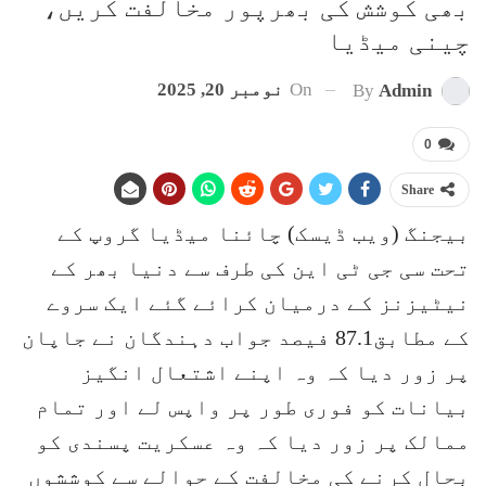
بھی کوشش کی بھرپور مخالفت کریں،
چینی میڈیا
On
نومبر 20, 2025
By
Admin
0
Share
بیجنگ (ویب ڈیسک) چائنا میڈیا گروپ کے
تحت سی جی ٹی این کی طرف سے دنیا بھر کے
نیٹیزنز کے درمیان کرائے گئے ایک سروے
کے مطابق87.1 فیصد جواب دہندگان نے جاپان
پر زور دیا کہ وہ اپنے اشتعال انگیز
بیانات کو فوری طور پر واپس لے اور تمام
ممالک پر زور دیا کہ وہ عسکریت پسندی کو
بحال کرنے کی مخالفت کے حوالے سے کوششوں