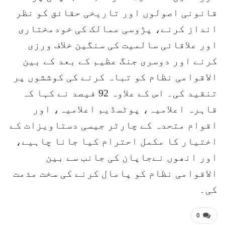
قانونی اصولوں اور تاریخی حقائق کو نظر
انداز کرنے، پڑوسی ممالک کی خودمختاری
اور علاقائی سالمیت کی سنگین خلاف ورزی
کرنے اور دوسری جنگ عظیم کے بعد کے بین
الاقوامی نظام کو تباہ کرنے کی کوششوں پر
تنقید کی۔ اس کے علاوہ 92 فیصد نے کہا کہ
قاہرہ اعلامیہ، پوٹسڈیم اعلامیہ، اور
اقوام متحدہ کے چارٹر جیسی دستاویزات کے
اختیار کا مکمل احترام کیا جانا چاہیے،
اور انھوں نےجاپان کی جانب سے بین
الاقوامی نظام کو پامال کرنے کی سخت مذمت
کی۔
0