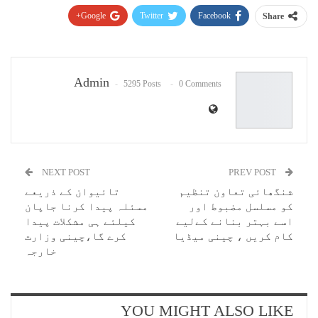
Google+
Twitter
Facebook
Share
Pinterest
WhatsApp
ReddIt
Email
Admin
5295 Posts
0 Comments
NEXT POST
PREV POST
شنگھائی تعاون تنظیم
تائیوان کے ذریعے
کو مسلسل مضبوط اور
مسئلہ پیدا کرنا جاپان
اسے بہتر بنانے کےلیے
کیلئے ہی مشکلات پیدا
کام کریں ، چینی میڈیا
کرے گا،چینی وزارت
خارجہ
YOU MIGHT ALSO LIKE