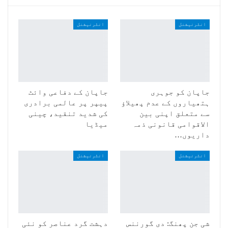
انٹرنیشنل
انٹرنیشنل
جاپان کو جوہری
جاپان کے دفاعی وائٹ
ہتھیاروں کے عدم پھیلاؤ
پیپر پر عالمی برادری
سے متعلق اپنی بین
کی شدید تنقید، چینی
الاقوامی قانونی ذمہ
میڈیا
داریوں…
انٹرنیشنل
انٹرنیشنل
شی جن پھنگ: دی گورننس
دہشت گرد عناصر کو نئی