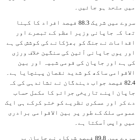
میں متحد ہو جائیں۔
سروے میں شریک 88.3 فیصد افراد کا کہنا
تھا کہ جاپانی وزیر اعظم کے تبصرے اور
اقدامات نے جنگ کو بھڑکانے کی کوشش کی ہے
اور یوں جاپانی آئین کی سنگین خلاف ورزی
کی ہے اور جاپان کی قومی شبیہ اور بین
الاقوامی ساکھ کو شدید نقصان پہنچایا ہے۔
82.4 فیصد جواب دہندگان نے نشاندہی کی کہ
جاپان اپنے تاریخی جرائم کا مکمل حساب
دے کر اور عسکری نظریے کو ختم کرکے ہی ایک
عمومی ملک کے طور پر بین الاقوامی برادری
میں واپس آسکتا ہے۔
سروے میں 89.8 فیصد شرکاء نے جاپان پر