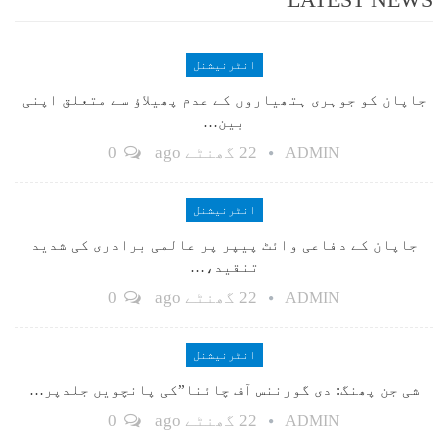
انٹرنیشنل
جاپان کو جوہری ہتھیاروں کے عدم پھیلاؤ سے متعلق اپنی
بین…
22 گھنٹے ago
0
ADMIN
انٹرنیشنل
جاپان کے دفاعی وائٹ پیپر پر عالمی برادری کی شدید
تنقید،…
22 گھنٹے ago
0
ADMIN
انٹرنیشنل
شی جن پھنگ: دی گورننس آف چائنا”کی پانچویں جلدپر…
22 گھنٹے ago
0
ADMIN