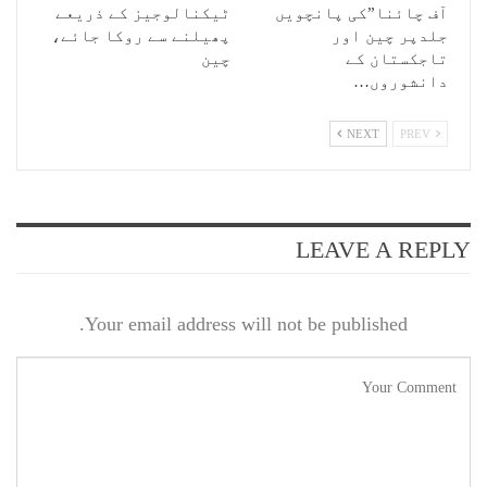
آف چائنا”کی پانچویں
ٹیکنالوجیز کے ذریعے
جلدپر چین اور
پھیلنے سے روکا جائے،
تاجکستان کے
چین
دانشوروں…
NEXT
PREV
LEAVE A REPLY
Your email address will not be published.