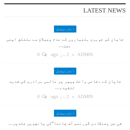
LATEST NEWS
انٹرنیشنل
جاپان کو جوہری ہتھیاروں کے عدم پھیلاؤ سے متعلق اپنی
بین…
2 دن ago
0
ADMIN
انٹرنیشنل
جاپان کے دفاعی وائٹ پیپر پر عالمی برادری کی شدید
تنقید،…
2 دن ago
0
ADMIN
انٹرنیشنل
شی جن پھنگ: دی گورننس آف چائنا”کی پانچویں جلدپر…