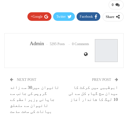
0
Google+
Twitter
Facebook
Share
Pinterest
WhatsApp
ReddIt
Email
Admin
5295 Posts
0 Comments
NEXT POST
PREV POST
ابوظہبی میں کرکٹ کا
تائیوان میں30 سے زائد
میدان سج گیا، کل سے ٹی
گروپس کی جانب سے
10 لیگ کا شاندار آغاز
جاپانی وزیر اعظم کے
تائیوان سے متعلق
بیانات کی سخت مذمت