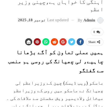
آہنگی کا خواہاں ہے،چینی وزیر
اعظم
Last updated
نومبر 18, 2025
By
Admin
0
Share
ہمیں عملی تعاون کو آگے بڑھانا
چاہیے، لی چھیانگ کی روسی ہم منصب
سے گفتگو
ماسکو (ویب ڈیسک) چین کے وزیراعظم لی
چھیانگ نے ماسکو میں روس کے وزیراعظم
میخائل ولادیمیر ویش مشستن سے ملاقات کی ۔
منگل کے روزملاقات میں لی چھیانگ نے اس