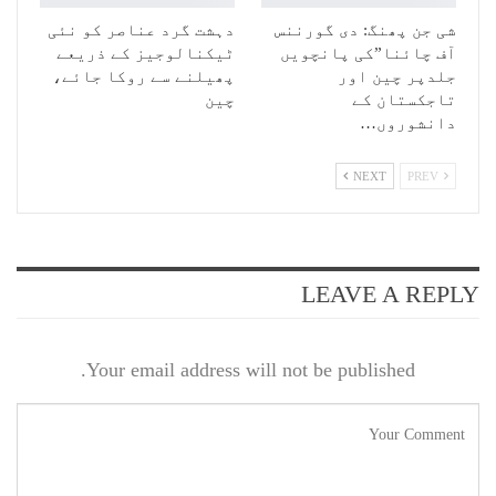
شی جن پھنگ: دی گورننس
دہشت گرد عناصر کو نئی
آف چائنا”کی پانچویں
ٹیکنالوجیز کے ذریعے
جلدپر چین اور
پھیلنے سے روکا جائے،
تاجکستان کے
چین
دانشوروں…
NEXT
PREV
LEAVE A REPLY
Your email address will not be published.