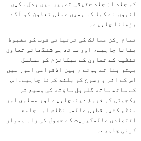
کو جلد از جلد حقیقی تصویر میں بدل سکیں۔
انہوں نے کہا کہ ہمیں عملی تعاون کو آگے
بڑھانا چاہیے۔
تمام رکن ممالک کی ترقیاتی قوت کو مضبوط
بنانا چاہیے، اور ساتھ ہی شنگھائی تعاون
تنظیم کے تعاون کے میکانزم کو مسلسل
بہتر بنا تے ہوئے ، بین الاقوامی امور میں
اس کے اثر و رسوخ کو بلند کرنا چاہیے۔اس
کے ساتھ ساتھ گلوبل ساؤتھ کی وسیع تر
یکجہتی کو فروغ دیناچاہیے اور مساوی اور
منظم کثیر قطبی عالمی نظام اور جامع
اقتصادی عالمگیریت کے حصول کی راہ ہموار
کرنی چاہیے۔