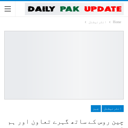
Home
انٹرنیشنل
انٹرنیشنل
چین
چین روس کے ساتھ گہرے تعاون اور ہم