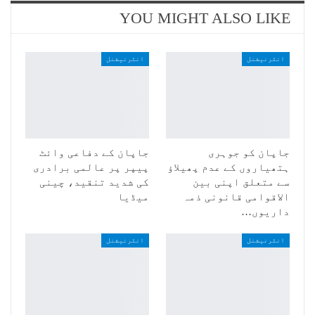
YOU MIGHT ALSO LIKE
انٹرنیشنل
انٹرنیشنل
جاپان کو جوہری
جاپان کے دفاعی وائٹ
ہتھیاروں کے عدم پھیلاؤ
پیپر پر عالمی برادری
سے متعلق اپنی بین
کی شدید تنقید، چینی
الاقوامی قانونی ذمہ
میڈیا
داریوں…
انٹرنیشنل
انٹرنیشنل