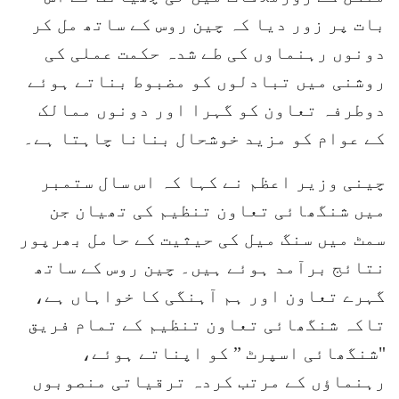
بات پر زور دیا کہ چین روس کے ساتھ مل کر
دونوں رہنماوں کی طے شدہ حکمت عملی کی
روشنی میں تبادلوں کو مضبوط بناتے ہوئے
دوطرفہ تعاون کو گہرا اور دونوں ممالک
کے عوام کو مزید خوشحال بنانا چاہتا ہے۔
چینی وزیر اعظم نے کہا کہ اس سال ستمبر
میں شنگھائی تعاون تنظیم کی تھیان جن
سمٹ میں سنگ میل کی حیثیت کے حامل بھرپور
نتائج برآمد ہوئے ہیں۔ چین روس کے ساتھ
گہرے تعاون اور ہم آہنگی کا خواہاں ہے،
تاکہ شنگھائی تعاون تنظیم کے تمام فریق
"شنگھائی اسپرٹ ” کو اپناتے ہوئے،
رہنماؤں کے مرتب کردہ ترقیاتی منصوبوں