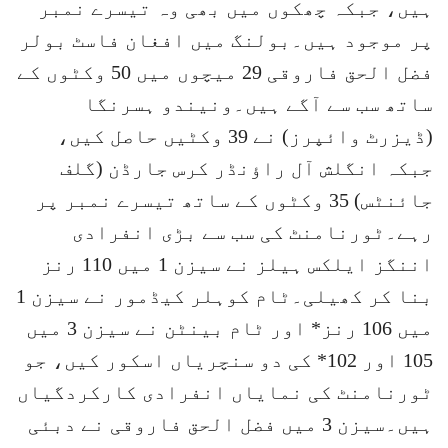
ہیں، جبکہ چھکوں میں بھی وہ تیسرے نمبر
پر موجود ہیں۔بولنگ میں افغان فاسٹ بولر
فضل الحق فاروقی 29 میچوں میں 50 وکٹوں کے
ساتھ سب سے آگے ہیں۔ونیندو ہسرنگا
(ڈیزرٹ وائپرز) نے 39 وکٹیں حاصل کیں،
جبکہ انگلش آل راؤنڈر کرس جارڈن (گلف
جائنٹس) 35 وکٹوں کے ساتھ تیسرے نمبر پر
رہے۔ٹورنامنٹ کی سب سے بڑی انفرادی
اننگز ایلکس ہیلز نے سیزن 1 میں 110 رنز
بنا کر کھیلی۔ٹام کوہلر کیڈمور نے سیزن 1
میں 106 رنز* اور ٹام بینٹن نے سیزن 3 میں
105 اور 102* کی دو سنچریاں اسکور کیں، جو
ٹورنامنٹ کی نمایاں انفرادی کارکردگیاں
ہیں۔سیزن 3 میں فضل الحق فاروقی نے دبئی