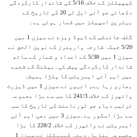
کیپیٹلز کے خلاف 5/16 کی شاندار کارکردگی
دکھائی جو آئی ایل ٹی 20 کی تاریخ کے
بہترین اسپیلز میں شمار ہوتی ہے۔
گلف جائنٹس کے ڈیوڈ ویزے نے سیزن 1 میں
5/20 جبکہ شارجہ واریئرز کے نوین الحق نے
سیزن 1 میں 5/38 کے اعداد و شمار کے ساتھ
شاندار کارکردگی پیش کی۔بیٹنگ کے شعبے
میں ایم آئی ایمریٹس کا پلڑا ہمیشہ
بھاری رہا ہے، انہوں نے سیزن 1 میں ڈیزرٹ
وائپرز کے خلاف 241/3 کا سب سے بڑا مجموعہ
ترتیب دیا، جو ٹورنامنٹ کی تاریخ کا سب
سے بڑا اسکور ہے۔سیزن 3 میں بھی ایم آئی
ایمریٹس نے وائپرز کے خلاف 228/2 کا بڑا
مجموعہ بنایا۔دبئی کیپیٹلز نے سیزن 1