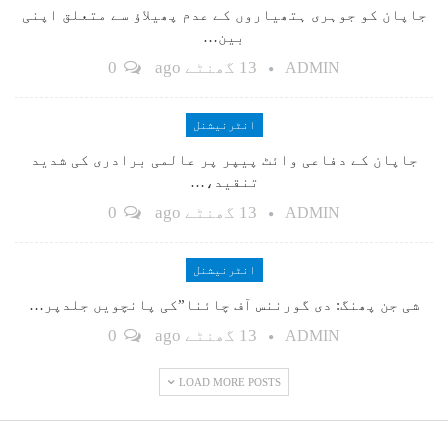
جاپان کو جوہری ہتھیاروں کے عدم پھیلاؤ سے متعلق اپنی
بین…
13 گھنٹے ago
0
ADMIN
انٹرنیشنل
جاپان کے دفاعی وائٹ پیپر پر عالمی برادری کی شدید
تنقید،…
13 گھنٹے ago
0
ADMIN
انٹرنیشنل
شی جن پھنگ: دی گورننس آف چائنا”کی پانچویں جلدپر…
13 گھنٹے ago
0
ADMIN
LOAD MORE POSTS