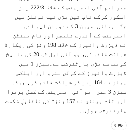
میں ایم آئی ایمریٹس کے خلاف 222/3 رنز
اسکور کرکے ٹاپ تین بڑی ٹیم ٹوٹلز میں
جگہ بنائی۔سیزن 3 کے دوران ایم آئی
ایمریٹس کے آندرے فلیچر اور ٹام بینٹن
نے ڈیزرٹ وائپرز کے خلاف 198 رنز کی ریکارڈ
شراکت قائم کی، جو آئی ایل ٹی 20 کی تاریخ
کی سب سے بڑی پارٹنرشپ ہے۔سیزن 1 میں
ڈیزرٹ وائپرز کے کولن منرو اور ایلکس
ہیلز نے 164 رنز کی شراکت قائم کی، جبکہ
سیزن 3 میں ایم آئی ایمریٹس کے کسل پریرا
اور ٹام بینٹن نے 157 رنز* کی ناقابلِ شکست
پارٹنرشپ جوڑی۔
0