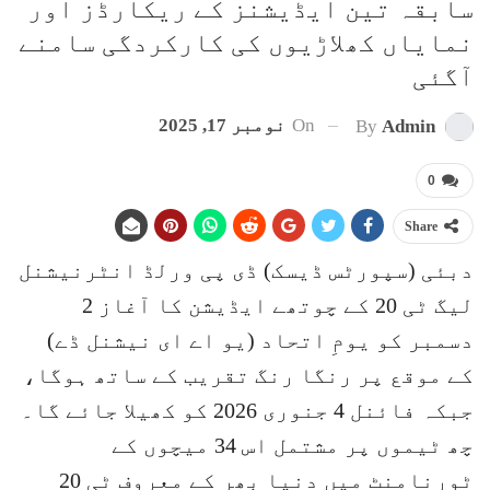
سابقہ تین ایڈیشنز کے ریکارڈز اور
نمایاں کھلاڑیوں کی کارکردگی سامنے
آگئی
On
نومبر 17, 2025
By
Admin
0
Share
دبئی (سپورٹس ڈیسک) ڈی پی ورلڈ انٹرنیشنل
لیگ ٹی 20 کے چوتھے ایڈیشن کا آغاز 2
دسمبر کو یومِ اتحاد (یو اے ای نیشنل ڈے)
کے موقع پر رنگا رنگ تقریب کے ساتھ ہوگا،
جبکہ فائنل 4 جنوری 2026 کو کھیلا جائے گا۔
چھ ٹیموں پر مشتمل اس 34 میچوں کے
ٹورنامنٹ میں دنیا بھر کے معروف ٹی 20