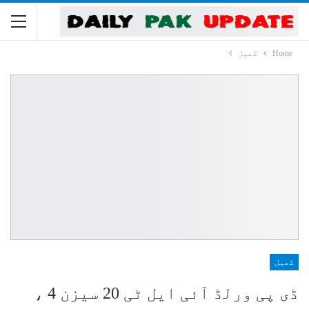
Home
کھیل
کھیل
ڈی پی ورلڈ آئی ایل ٹی 20 سیزن 4 ،