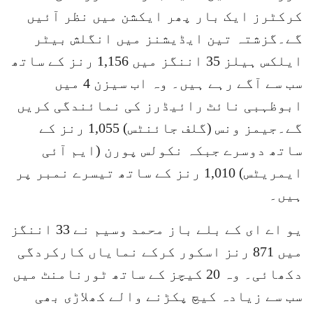
کرکٹرز ایک بار پھر ایکشن میں نظر آئیں
گے۔گزشتہ تین ایڈیشنز میں انگلش بیٹر
ایلکس ہیلز 35 اننگز میں 1,156 رنز کے ساتھ
سب سے آگے رہے ہیں۔ وہ اب سیزن 4 میں
ابوظہبی نائٹ رائیڈرز کی نمائندگی کریں
گے۔جیمز ونس (گلف جائنٹس) 1,055 رنز کے
ساتھ دوسرے جبکہ نکولس پورن (ایم آئی
ایمریٹس) 1,010 رنز کے ساتھ تیسرے نمبر پر
ہیں۔
یو اے ای کے بلے باز محمد وسیم نے 33 اننگز
میں 871 رنز اسکور کرکے نمایاں کارکردگی
دکھائی۔ وہ 20 کیچز کے ساتھ ٹورنامنٹ میں
سب سے زیادہ کیچ پکڑنے والے کھلاڑی بھی