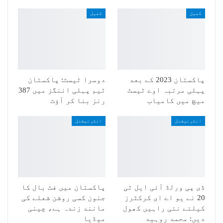
کھیل
کھیل
پاکستان 2023 کے بعد
دوسرا ٹیسٹ: پاکستان
پہلی مرتبہ اوے ٹیسٹ
ٹیم پہلی اننگز میں 387
میچ میں کامیاب
رنز بنا کر آؤٹ
انٹرنیشنل
انٹرنیشنل
ڈی پی ورلڈ آئی ایل ٹی
پاکستان میں فٹ بال کا
20 نے یو اے ای کرکٹرز
جنون کسی روشن شعلے کی
کیلئے نئی راہیں کھول
مانند زندہ ہے، چینی
دیں: محمد روہید
میڈیا