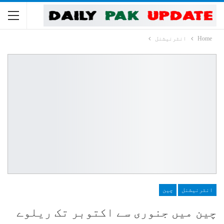
Home
انٹرنیشنل
انٹرنیشنل
چین
چین میں جنوری سے اکتوبر تک ریلوے