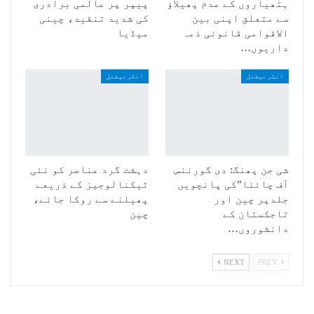
ہتھیاروں کے عدم پھیلاؤ
پیپر پر عالمی برادری
سے متعلق اپنی بین
کی شدید تنقید، چینی
الاقوامی قانونی ذمہ
میڈیا
داریوں…
انٹرنیشنل
انٹرنیشنل
شی جن پھنگ: دی گورننس
دہشت گرد عناصر کو نئی
آف چائنا”کی پانچویں
ٹیکنالوجیز کے ذریعے
جلدپر چین اور
پھیلنے سے روکا جائے،
تاجکستان کے
چین
دانشوروں…
NEXT
PREV