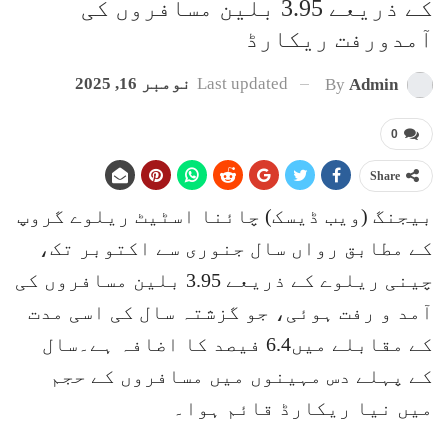
کے ذریعے 3.95 بلین مسافروں کی
آمدورفت ریکارڈ
Last updated
نومبر 16, 2025
By
Admin
0
Share
بیجنگ (ویب ڈیسک) چائنا اسٹیٹ ریلوے گروپ
کے مطابق رواں سال جنوری سے اکتوبر تک،
چینی ریلوے کے ذریعے 3.95 بلین مسافروں کی
آمد و رفت ہوئی، جو گزشتہ سال کی اسی مدت
کے مقابلے میں6.4 فیصد کا اضافہ ہے۔سال
کے پہلے دس مہینوں میں مسافروں کے حجم
میں نیا ریکارڈ قائم ہوا۔