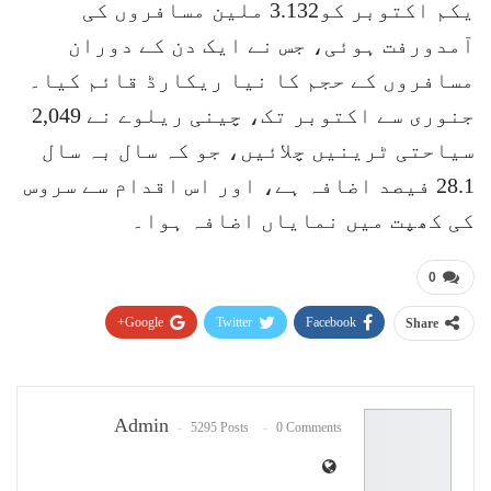
یکم اکتوبر کو3.132 ملین مسافروں کی
آمدورفت ہوئی، جس نے ایک دن کے دوران
مسافروں کے حجم کا نیا ریکارڈ قائم کیا۔
جنوری سے اکتوبر تک، چینی ریلوے نے 2,049
سیاحتی ٹرینیں چلائیں، جو کہ سال بہ سال
28.1 فیصد اضافہ ہے، اور اس اقدام سے سروس
کی کھپت میں نمایاں اضافہ ہوا۔
0
Google+
Twitter
Facebook
Share
Pinterest
WhatsApp
ReddIt
Email
Admin
5295 Posts
0 Comments