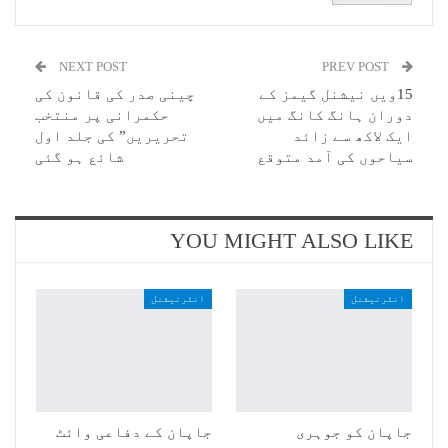
NEXT POST
PREV POST
15ویں نیشنل گیمز کے
چینی صدر کی قانون کی
دوران ہانگ کانگ میں
حکمرانی پر منتخب
ایک لاکھ سے زائد
تحریریں” کی جلد اول
سیاحوں کی آمد متوقع
شائع ہو گئی
YOU MIGHT ALSO LIKE
انٹرنیشنل
انٹرنیشنل
جاپان کو جوہری
جاپان کے دفاعی وائٹ