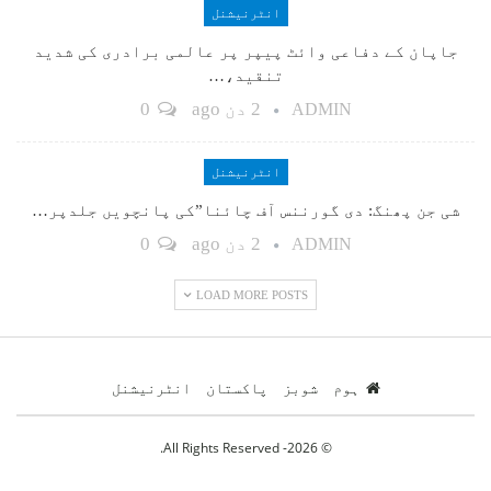
انٹرنیشنل
جاپان کے دفاعی وائٹ پیپر پر عالمی برادری کی شدید
تنقید،…
2 دن ago
0
ADMIN
انٹرنیشنل
شی جن پھنگ: دی گورننس آف چائنا”کی پانچویں جلدپر…
2 دن ago
0
ADMIN
LOAD MORE POSTS
ہوم
شوبز
پاکستان
انٹرنیشنل
© 2026- All Rights Reserved.