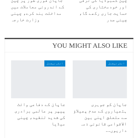
چین کمبوڈیا کی ترقی
جاپان فوری طور پر چین
اور خودمختاری کی
کے اندرونی معاملات میں
حمایت جاری رکھے گا،
مداخلت بند کرے، چینی
چینی صدر
وزارت خارجہ
YOU MIGHT ALSO LIKE
انٹرنیشنل
انٹرنیشنل
جاپان کو جوہری
جاپان کے دفاعی وائٹ
ہتھیاروں کے عدم پھیلاؤ
پیپر پر عالمی برادری
سے متعلق اپنی بین
کی شدید تنقید، چینی
الاقوامی قانونی ذمہ
میڈیا
داریوں…