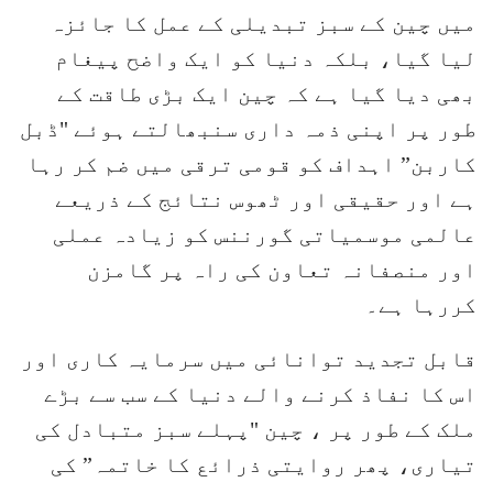
میں چین کے سبز تبدیلی کے عمل کا جائزہ
لیا گیا، بلکہ دنیا کو ایک واضح پیغام
بھی دیا گیا ہے کہ چین ایک بڑی طاقت کے
طور پر اپنی ذمہ داری سنبھالتے ہوئے "ڈبل
کاربن” اہداف کو قومی ترقی میں ضم کر رہا
ہے اور حقیقی اور ٹھوس نتائج کے ذریعے
عالمی موسمیاتی گورننس کو زیادہ عملی
اور منصفانہ تعاون کی راہ پر گامزن
کررہا ہے۔
قابل تجدید توانائی میں سرمایہ کاری اور
اس کا نفاذ کرنے والے دنیا کے سب سے بڑے
ملک کے طور پر ، چین "پہلے سبز متبادل کی
تیاری، پھر روایتی ذرائع کا خاتمہ” کی