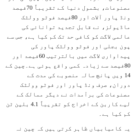
مصنوعات، بشمول دنیا کے تقریباً 70فیصد
ونڈ پاور آلات اور 80فیصد فوٹو وولٹک
ماڈیولز، نے قابل تجدید توانائی کی
عالمی لاگت کو کافی حد تک کم کیا ہے، جس سے
پون بجلی اور فوٹو وولٹک پاور کی
پیداواری لاگت میں بالترتیب 60فیصد اور
80فیصد سے زیادہ کمی واقع ہوئی ہے۔چین کے
14 ویں پانچ سالہ منصوبے کی مدت کے
دوران، صرف ونڈ پاور اور فوٹو وولٹک
مصنوعات کی برآمدات نے دیگر ممالک کے
لیے کاربن کے اخراج کو تقریباً 4.1 بلین ٹن
کم کیا ہے۔
یہ کامیابیاں ظاہر کرتی ہیں کہ چین نہ