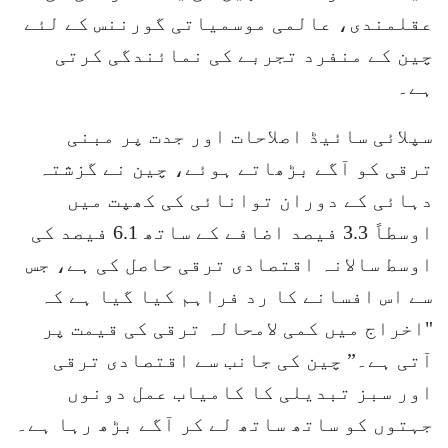
عقلمندی، عالمی موسمیاتی گورننس کے لئے
چین کے منفرد تجربے کی نمائندگی کرتی
ہے۔
سپلائی سائیڈ اصلاحات اور جدت پر مبنی
ترقی کو آگے بڑھاتے ہوئے، چین نے گزشتہ
دہائی کے دوران توانائی کی کھپت میں
اوسطاً 3.3 فیصد اضافے کے ساتھ 6.1 فیصد کی
اوسط سالانہ اقتصادی ترقی حاصل کی ہے، جس
سے اس افسانے کا رد فراہم کیا گیا ہے کہ
"اخراج میں کمی لامحالہ ترقی کی قیمت پر
آتی ہے۔” چین کی جانب سے اقتصادی ترقی
اور سبز تبدیلی کا کامیاب عمل دونوں
جہتوں کو ساتھ ساتھ لے کر آگے بڑھ رہا ہے۔