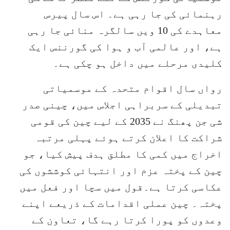
رہنمائی کی جا رہی ہے۔ اس سال پیرس
معاہدے کی 10 ویں سالگرہ منائی جا رہی
ہے، اور عالمی آب و ہوا کی گورننس ایک
کلیدی مرحلے میں داخل ہو چکی ہے۔
رواں سال اقوام متحدہ کے موسمیاتی
تبدیلی کے سربراہی اجلاس میں، چینی صدر
شی جن پھنگ نے 2035 کے لیے چین کی قومی
شراکت کا اعلان کرتے ہوئے پہلی مرتبہ
اخراج میں کمی کا مطلق ہدف پیش کیا، جو
چین کے پختہ عزم اور انتہائی کوششوں کی
عکاسی کرتا ہے۔قول میں سچا اور فعل میں
پختہ۔ چین عملی اقدامات کے ذریعے اپنے
وعدوں کو پورا کرتا رہے گا، تعاون کے