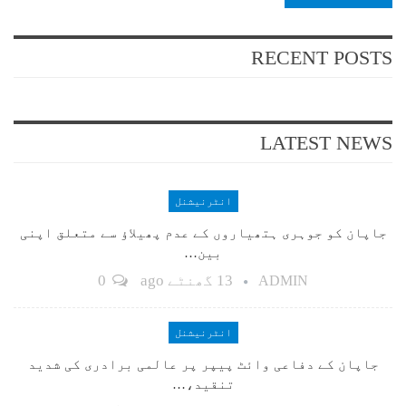
RECENT POSTS
LATEST NEWS
انٹرنیشنل
جاپان کو جوہری ہتھیاروں کے عدم پھیلاؤ سے متعلق اپنی
بین…
13 گھنٹے ago
0
ADMIN
انٹرنیشنل
جاپان کے دفاعی وائٹ پیپر پر عالمی برادری کی شدید
تنقید،…