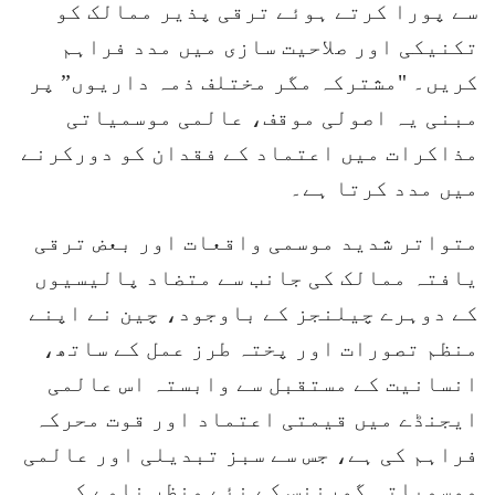
سے پورا کرتے ہوئے ترقی پذیر ممالک کو
تکنیکی اور صلاحیت سازی میں مدد فراہم
کریں۔ "مشترکہ مگر مختلف ذمہ داریوں” پر
مبنی یہ اصولی موقف، عالمی موسمیاتی
مذاکرات میں اعتماد کے فقدان کو دورکرنے
میں مدد کرتا ہے۔
متواتر شدید موسمی واقعات اور بعض ترقی
یافتہ ممالک کی جانب سے متضاد پالیسیوں
کے دوہرے چیلنجز کے باوجود، چین نے اپنے
منظم تصورات اور پختہ طرز عمل کے ساتھ،
انسانیت کے مستقبل سے وابستہ اس عالمی
ایجنڈے میں قیمتی اعتماد اور قوت محرکہ
فراہم کی ہے، جس سے سبز تبدیلی اور عالمی
موسمیاتی گورننس کے نئے منظر نامے کی