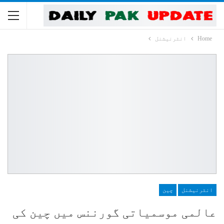
Home
انٹرنیشنل
انٹرنیشنل
چین
عالمی موسمیاتی گورننس میں چین کی