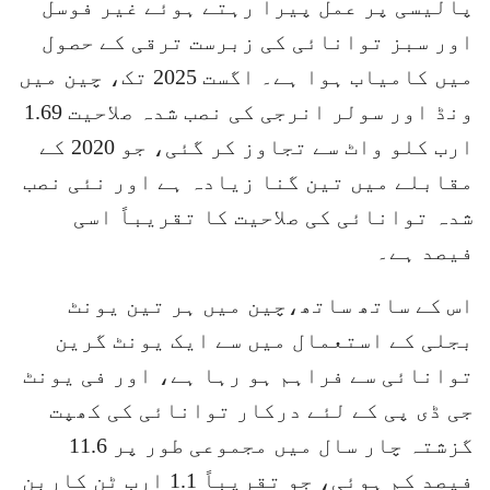
پالیسی پر عمل پیرا رہتے ہوئے غیر فوسل
اور سبز توانائی کی زبرست ترقی کے حصول
میں کامیاب ہوا ہے۔ اگست 2025 تک، چین میں
ونڈ اور سولر انرجی کی نصب شدہ صلاحیت 1.69
ارب کلو واٹ سے تجاوز کر گئی، جو 2020 کے
مقابلے میں تین گنا زیادہ ہے اور نئی نصب
شدہ توانائی کی صلاحیت کا تقریباً اسی
فیصد ہے۔
اس کے ساتھ ساتھ،چین میں ہر تین یونٹ
بجلی کے استعمال میں سے ایک یونٹ گرین
توانائی سے فراہم ہو رہا ہے، اور فی یونٹ
جی ڈی پی کے لئے درکار توانائی کی کھپت
گزشتہ چار سال میں مجموعی طور پر 11.6
فیصد کم ہوئی، جو تقریباً 1.1 ارب ٹن کاربن