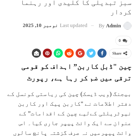
سبز تبدیلی کا کلیدی اور رہنما
کردار
Last updated
نومبر 10, 2025
By
Admin
0
Share
چین "ڈبل کاربن” اہداف کو قومی
ترقی میں ضم کر رہا ہے، رپورٹ
بیجنگ (ویب ڈیسک) چین کی ریاستی کونسل کے
دفتر اطلاعات نے "کاربن پیک اور کاربن
نیوٹریلٹی کےلیے چین کے اقدامات” کے
عنوان سے ایک وائٹ پیپر جاری کیا۔ اس
وائٹ پیپرمیں نہ صرف گزشتہ پانچ سالوں