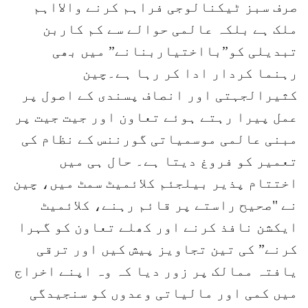
صرف سبز ٹیکنالوجی فراہم کرنے والااہم
ملک ہے بلکہ عالمی حوالے سے کم کاربن
تبدیلی کو”بااختیاربنانے” میں بھی
رہنما کردار ادا کر رہا ہے۔چین
کثیرالجہتی اور انصاف پسندی کے اصول پر
عمل پیرا رہتے ہوئے تعاون اور جیت جیت پر
مبنی عالمی موسمیاتی گورننس کے نظام کی
تعمیر کو فروغ دیتا ہے۔ حال ہی میں
اختتام پذیر بیلجئم کلائمیٹ سمٹ میں، چین
نے "صحیح راستے پر قائم رہنے، کلائمیٹ
ایکشن نافذ کرنے اور کھلے تعاون کو گہرا
کرنے” کی تین تجاویز پیش کیں اور ترقی
یافتہ ممالک پر زور دیا کہ وہ اپنے اخراج
میں کمی اور مالیاتی وعدوں کو سنجیدگی