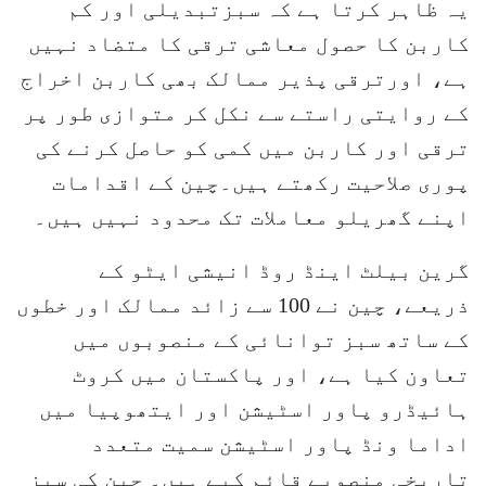
یہ ظاہر کرتا ہے کہ سبزتبدیلی اور کم
کاربن کا حصول معاشی ترقی کا متضاد نہیں
ہے، اورترقی پذیر ممالک بھی کاربن اخراج
کے روایتی راستے سے نکل کر متوازی طور پر
ترقی اور کاربن میں کمی کو حاصل کرنے کی
پوری صلاحیت رکھتے ہیں۔چین کے اقدامات
اپنے گھریلو معاملات تک محدود نہیں ہیں۔
گرین بیلٹ اینڈ روڈ انیشی ایٹو کے
ذریعے، چین نے 100 سے زائد ممالک اور خطوں
کے ساتھ سبز توانائی کے منصوبوں میں
تعاون کیا ہے، اور پاکستان میں کروٹ
ہائیڈرو پاور اسٹیشن اور ایتھوپیا میں
اداما ونڈ پاور اسٹیشن سمیت متعدد
تاریخی منصوبے قائم کیے ہیں۔ چین کی سبز