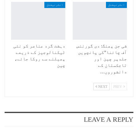
انٹرنیشنل
انٹرنیشنل
شی جن پھنگ: دی گورننس
دہشت گرد عناصر کو نئی
آف چائنا”کی پانچویں
ٹیکنالوجیز کے ذریعے
جلدپر چین اور
پھیلنے سے روکا جائے،
تاجکستان کے
چین
دانشوروں…
NEXT
PREV
LEAVE A REPLY