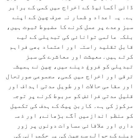
ڈائی آکسائیڈ کے اخراج میں کمی کے برابر
ہے۔ یہ اعداد و شمار نہ صرف چین کے اپنے
سبز وعدے پر عمل کرنے کا مضبوط ثبوت ہیں،
بلکہ عالمی توانائی کی تبدیلی کے لیے
قابل تقلید راستہ اور اعتماد بھی فراہم
کرتے ہیں۔معیشت اور معاشرے کی سبز
تبدیلی کو فروغ دینے میں، چین نے ہمیشہ
ترقی اور اخراج میں کمی، مجموعی صورتحال
اور مقامی حالات اور طویل مدتی اہداف اور
قلیل مدتی فرائض کو مربوط کرنے پر توجہ
مرکوز کی ہے۔ کاربن پیک کے ہدف کی تکمیل
کو منظم اندازمیں آگے بڑھانے، اور ذمہ
داری اور علاقائی مساوات دونوں پر زور
دینے کے حوالے سے چین کی یہ حکمرانی کی