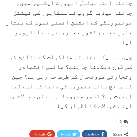
چائنا انٹرنیشنل امپورٹ ایکسپو میں،
چائنا میڈیا گروپ نے سنگاپور کی نیشنل
یونیورسٹی کے ایشین انسٹی ٹیوٹ کے ممتاز
ماہر تعلیم کشور محبوبانی سے انٹرویو
لیا۔
چین امریکہ تجارتی مذاکرات کے نتائج کو
کس طرح دیکھنا چاہئے؟ عالمی اقتصادی
وتجارتی صورتحال کس طرف جا رہی ہے؟ چین
کے پانچ سالہ منصوبے کی دنیا کے لیے کیا
اہمیت ہے؟ کشور محبوبانی نے ان سوالات پر
اپنے خیالات کا اظہار کیا۔
0
Google+
Twitter
Facebook
Share