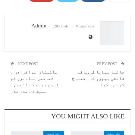
Pinterest
WhatsApp
ReddIt
Email
Admin
5295 Posts
0 Comments
NEXT POST
PREV POST
چائنا میڈیا گروپ کے
پاکستان نے افرادی و
شانشی بیورو کا افتتاح
ثقافتی تبادلوں کو
کر دیا گیا
فروغ دینے کے لئے بہت
اہمیت دی ہے، صدر
YOU MIGHT ALSO LIKE
انٹرنیشنل
انٹرنیشنل