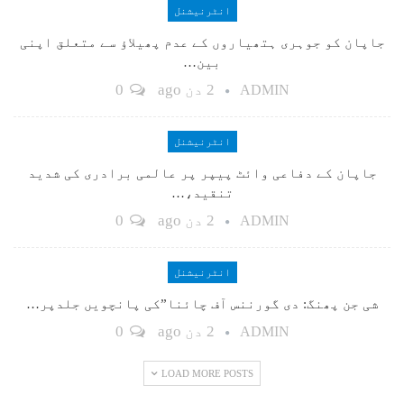
انٹرنیشنل
جاپان کو جوہری ہتھیاروں کے عدم پھیلاؤ سے متعلق اپنی
بین…
2 دن ago
0
ADMIN
انٹرنیشنل
جاپان کے دفاعی وائٹ پیپر پر عالمی برادری کی شدید
تنقید،…
2 دن ago
0
ADMIN
انٹرنیشنل
شی جن پھنگ: دی گورننس آف چائنا”کی پانچویں جلدپر…
2 دن ago
0
ADMIN
LOAD MORE POSTS