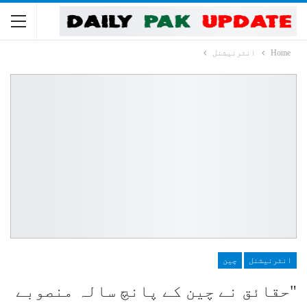
Home
انٹرنیشنل
انٹرنیشنل
چین
"حقائق نے چین کے پانچ سالہ منصوبے