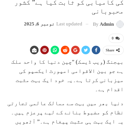
کی کامیابی کو ثابت کیا ہے” کشور
محبوبانی
Last updated
نومبر 6, 2025
By
Admin
0
Share
بیجنگ (ویب ڈیسک) "چین دنیا کا واحد ملک
ہے جو بین الاقوامی امپورٹ ایکسپو کی
میزبانی کرتا ہے۔یہ خود ایک بہت مثبت
اقدام ہے۔
دنیا بھر میں بہت سے ممالک عالمی تجارتی
نظام کو مضبوط بنانے کے لیے پرعزم ہیں۔
یہ ایک بہت ہی مثبت پیغام ہے۔” آٹھویں