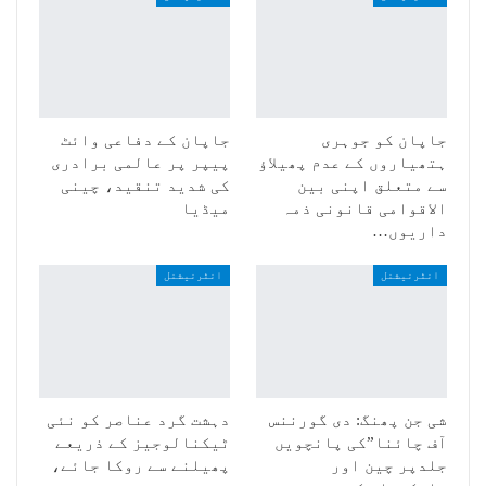
جاپان کو جوہری
جاپان کے دفاعی وائٹ
ہتھیاروں کے عدم پھیلاؤ
پیپر پر عالمی برادری
سے متعلق اپنی بین
کی شدید تنقید، چینی
الاقوامی قانونی ذمہ
میڈیا
داریوں…
انٹرنیشنل
انٹرنیشنل
شی جن پھنگ: دی گورننس
دہشت گرد عناصر کو نئی
آف چائنا”کی پانچویں
ٹیکنالوجیز کے ذریعے
جلدپر چین اور
پھیلنے سے روکا جائے،