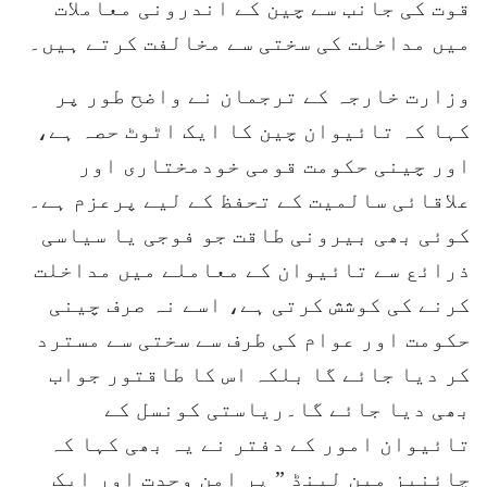
قوت کی جانب سے چین کے اندرونی معاملات
میں مداخلت کی سختی سے مخالفت کرتے ہیں۔
وزارت خارجہ کے ترجمان نے واضح طور پر
کہا کہ تائیوان چین کا ایک اٹوٹ حصہ ہے،
اور چینی حکومت قومی خودمختاری اور
علاقائی سالمیت کے تحفظ کے لیے پرعزم ہے۔
کوئی بھی بیرونی طاقت جو فوجی یا سیاسی
ذرائع سے تائیوان کے معاملے میں مداخلت
کرنے کی کوشش کرتی ہے، اسے نہ صرف چینی
حکومت اور عوام کی طرف سے سختی سے مسترد
کر دیا جائے گا بلکہ اس کا طاقتور جواب
بھی دیا جائے گا۔ریاستی کونسل کے
تائیوان امور کے دفتر نے یہ بھی کہا کہ
چائنیز مین لینڈ ” پر امن وحدت اور ایک