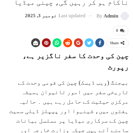
ناکام ہو کر رہیں گی، چینی میڈیا
Last updated
نومبر 3, 2025
By
Admin
0
Share
چین کی وحدت کا سفر ناگزیر ہے،
رپورٹ
بیجنگ (ویب ڈیسک) چین کی قومی وحدت کے
تاریخی سفر میں امور تائیوان ہمیشہ
مرکزی حیثیت کے حامل رہے ہیں ۔ حالیہ
ہفتوں میں، شینہوا اور پیپلز ڈیلی سمیت
چین کے سرکاری میڈیا پر مسلسل بیانات
سامنے آئے ہیں جبکہ وزارت خارجہ اور