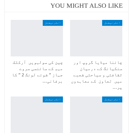
YOU MIGHT ALSO LIKE
انٹرنیشنل
انٹرنیشنل
چائنا میڈیا گروپ اور
چین کی سولہویں آرکٹک
سنکیانگ کے درمیان
مہم کے سائنسی سروے
ثقافتی و سیاحتی شعبے
جہاز ” شوئے لونگ 2 ” کا
میں تعاون کے معاہدوں
برفانی…
پر…
انٹرنیشنل
انٹرنیشنل