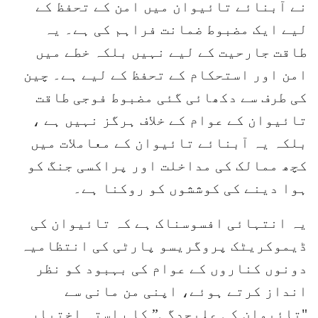
نے آبنائے تائیوان میں امن کے تحفظ کے
لیے ایک مضبوط ضمانت فراہم کی ہے۔ یہ
طاقت جارحیت کے لیے نہیں بلکہ خطے میں
امن اور استحکام کے تحفظ کے لیے ہے۔ چین
کی طرف سے دکھائی گئی مضبوط فوجی طاقت
تائیوان کے عوام کے خلاف ہرگز نہیں ہے ،
بلکہ یہ آبنائے تائیوان کے معاملات میں
کچھ ممالک کی مداخلت اور پراکسی جنگ کو
ہوا دینے کی کوششوں کو روکنا ہے۔
یہ انتہائی افسوسناک ہے کہ تائیوان کی
ڈیموکریٹک پروگریسو پارٹی کی انتظامیہ
دونوں کناروں کے عوام کی بہبود کو نظر
انداز کرتے ہوئے، اپنی من مانی سے
"تائیوان کی علیحدگی” کا راستہ اختیار