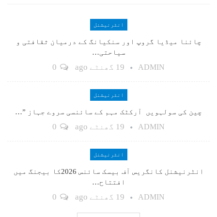
انٹرنیشنل
چائنا میڈیا گروپ اور سنکیانگ کے درمیان ثقافتی و
سیاحتی…
19 گھنٹے ago
0
ADMIN
انٹرنیشنل
چین کی سولہویں آرکٹک مہم کے سائنسی سروے جہاز ”…
19 گھنٹے ago
0
ADMIN
انٹرنیشنل
انٹرنیشنل کانگریس آف بیسک سائنس 2026کا بیجنگ میں
افتتاح…
19 گھنٹے ago
0
ADMIN