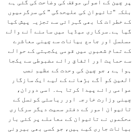
پر چین کے اصولی موقف کی وضاحت کی گئی ہے
بلکہ "تائیوان کی علیحدگی ” کی سرگرمیوں
کے خطرات کا بھی گہرائی سے تجزیہ پیش کیا
گیا ہے۔سرکاری میڈیا میں سامنے آنے والے
مسلسل اور جامع بیانات سے چینی معاشرے
کے تمام شعبوں میں قومی یکجہتی کے حوالے
سے حمایت اور اتفاق رائے مضبوطی سے یکجا
ہوا ہے ، جو چین کی وحدت کے عظیم نصب
العین کو آگے بڑھانے کے لیے ایک سازگار
عوامی رائے پیدا کرتا ہے۔ اسی دوران،
چینی وزارت خارجہ اور ریاستی کونسل کے
تائیوان امور کے دفتر سمیت دیگر سرکاری
محکموں نے تائیوان کے معاملے پر کئی بار
بیانات جاری کیے ہیں، جو کسی بھی بیرونی