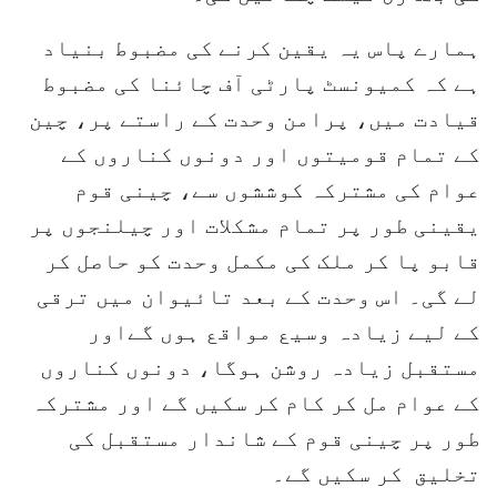
ہمارے پاس یہ یقین کرنے کی مضبوط بنیاد
ہے کہ کمیونسٹ پارٹی آف چائنا کی مضبوط
قیادت میں، پرامن وحدت کے راستے پر، چین
کے تمام قومیتوں اور دونوں کناروں کے
عوام کی مشترکہ کوششوں سے، چینی قوم
یقینی طور پر تمام مشکلات اور چیلنجوں پر
قابو پا کر ملک کی مکمل وحدت کو حاصل کر
لے گی۔ اس وحدت کے بعد تائیوان میں ترقی
کے لیے زیادہ وسیع مواقع ہوں گےاور
مستقبل زیادہ روشن ہوگا، دونوں کناروں
کے عوام مل کر کام کر سکیں گے اور مشترکہ
طور پر چینی قوم کے شاندار مستقبل کی
تخلیق کر سکیں گے۔