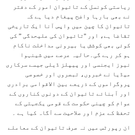
ریاستی کونسل کے تائیوان امور کے دفتر
نے بھی بارہا واضح پیغام دیا ہے کہ
تائیوان کا چین میں واپس آنا ایک تاریخی
تقاضا ہے، اور "تائیوان کی علیحدگی ” کی
کوئی بھی کوشش یا بیرونی مداخلت ناکام
ہو کر رہے گی۔حالیہ عرصے میں شینہوا
نیوز ایجنسی اور پیپلز ڈیلی جیسے سرکاری
میڈیا نے خبروں، تبصروں اور خصوصی
پروگراموں کے ذریعے بین الاقوامی برادری
اور آبنائے تائیوان کے دونوں کناروں کے
عوام کو چینی حکومت کے قومی یکجہتی کے
تحفظ کے عزم اور صلاحیت سے آگاہ کیا ہے ۔
ان رپورٹس میں نہ صرف تائیوان کے معاملے