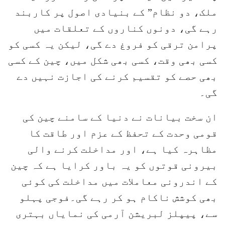
ملک، دو نظام” کے بنیادی اصول پر کاربند
رہے گی، دونوں کناروں کے تعلقات میں
پرامن ترقی کو فروغ دے گی، لیکن یہ کسی کو
کسی بھی وقت، کسی بھی شکل میں، چین کے کسی
بھی حصے کو تقسیم کرنے کی اجازت نہیں دے
گی۔
ان سخت بیانات نے دنیا کے سامنے چین کی
قومی وحدت کے تحفظ کے عزم اور طاقت کا
مظاہرہ کیا ہے، اور مداخلت کرنے والی
بیرونی قوتوں کو یہ باور کرایا ہے کہ چین
کے اندرونی معاملات میں مداخلت کی کوئی
بھی کوشش ناکام ہو کر رہے گی۔فوجی پہلو
سے، پیپلز لبریشن آرمی کی نمایاں بہتری