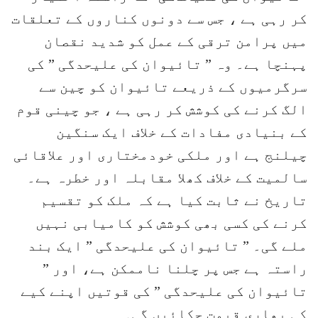
کر رہی ہے ، جس سے دونوں کناروں کے تعلقات
میں پرامن ترقی کے عمل کو شدید نقصان
پہنچا ہے۔ وہ ” تائیوان کی علیحدگی ” کی
سرگرمیوں کے ذریعے تائیوان کو چین سے
الگ کرنے کی کوشش کر رہی ہے ، جو چینی قوم
کے بنیادی مفادات کے خلاف ایک سنگین
چیلنج ہے اور ملکی خودمختاری اور علاقائی
سالمیت کے خلاف کھلا مقابلہ اور خطرہ ہے۔
تاریخ نے ثابت کیا ہے کہ ملک کو تقسیم
کرنے کی کسی بھی کوشش کو کامیابی نہیں
ملے گی۔ ” تائیوان کی علیحدگی ” ایک بند
راستہ ہے جس پر چلنا ناممکن ہے، اور ”
تائیوان کی علیحدگی ” کی قوتیں اپنے کیے
کی بھاری قیمت چکائیں گی۔