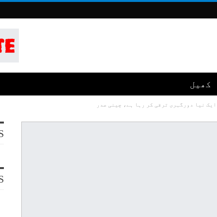
کھیل
ایک نیا دورگہری ترقی کر رہا ہے، چینی صدر
S
S