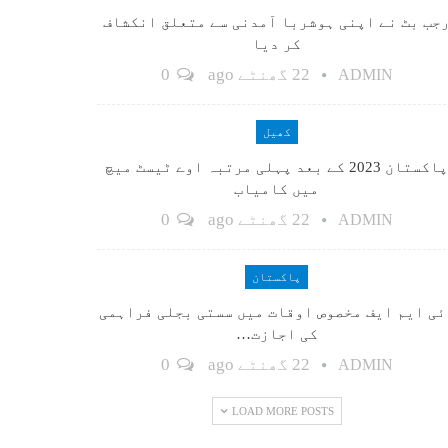
جب بٹ نے اپنی ہوشربا آمدنی سے متعلق انکشاف
کر دیا
22 گھنٹے ago
0
ADMIN
کھیل
پاکستان 2023 کے بعد پہلی مرتبہ اوے ٹیسٹ میچ
میں کامیاب
22 گھنٹے ago
0
ADMIN
پاکستان
ٓئی ایم ایف مخصوص اوقات میں سستی بجلی فراہمی
کی اجازت…
22 گھنٹے ago
0
ADMIN
LOAD MORE POSTS