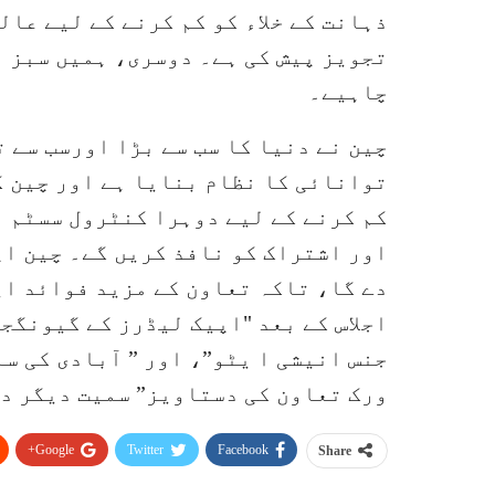
ذہانت کے خلاء کو کم کرنے کے لیے عا
تجویز پیش کی ہے۔ دوسری، ہمیں سبز ا
چاہیے۔
چین نے دنیا کا سب سے بڑا اورسب سے ت
توانائی کا نظام بنایا ہے اور چین ک
کم کرنے کے لیے دوہرا کنٹرول سسٹم 
اور اشتراک کو نافذ کریں گے۔ چین اپن
دے گا، تاکہ تعاون کے مزید فوائد ای
جنس انیشی ا یٹو”، اور ” آبادی کی س
ورک تعاون کی دستاویز” سمیت دیگر د
Google+
Twitter
Facebook
Share