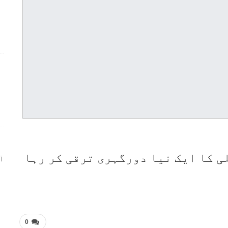
ر
ی کا ایک نیا دورگہری ترقی کر رہا
ا
0