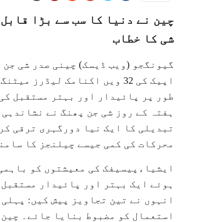
چین نے دنیا کا سب سے بڑا قابل
شی کا خطاب
گیونگجو (ویب ڈیسک) چینی صدر شی جن 
اپیک کی 32 ویں اکنامک لیڈرز 
طور پر پائیدار اور بہتر مستقبل کی 
ہفتہ کے روز شی جن پھنگ نے نشاندہی 
تبدیلی کا ایک نیا دورگہری ترقی کر 
محرکات کی کمی جیسے چیلنجز کا سامن
ایشیاءپیسیفک کی معیشتوں کو باہمی 
ہوئے ایک بہتر اور پائیدار مستقبل ک
انہوں نے تین تجاویز پیش کیں: پہلی،
استعمال کو مضبوط بنایا جائے۔ چین 