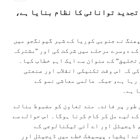
 تجدید توانائی کا نظام بنایا ہے،
پھنگ نے جنوبی کوریا کے شہر گیونگجو میں
میٹنگ کے دوسرے مرحلے میں شرکت کی اور "مشترکہ
تخلیق” کے عنوان سے ایک اہم خطاب کیا۔
کی کہ اس وقت تکنیکی انقلاب اور صنعتی
رہا ہے، جبکہ عالمی معاشی نمو کے
ا ہے۔
طور پر فائدہ مند تعاون کو مضبوط بناتے
ے لیے مل کر کام کرنا ہوگا۔ اس حوالے سے
 ڈیجیٹل اور اے آئی ٹیکنالوجی کے
نے ایشیاء پیسیفک خطے میں ڈیجیٹل اور