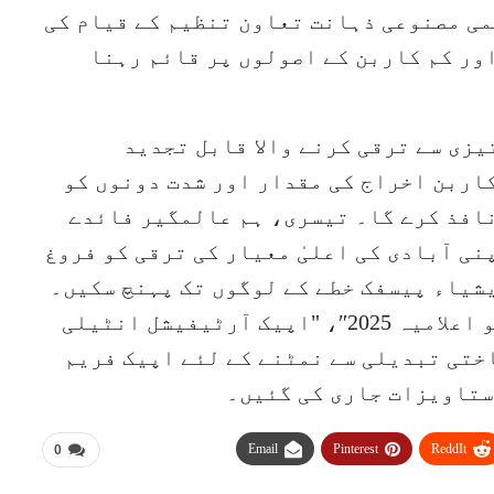
لمی مصنوعی ذہانت تعاون تنظیم کے قیام کی
ور کم کاربن کے اصولوں پر قائم رہنا
یزی سے ترقی کرنے والا قابل تجدید
اربن اخراج کی مقدار اور شدت دونوں کو
نافذ کرے گا۔ تیسری، ہم عالمگیر فائدے
ی آبادی کی اعلیٰ معیار کی ترقی کو فروغ
شیاء پیسفک خطے کے لوگوں تک پہنچ سکیں۔
اجلاس کے بعد "اپیک لیڈرز کے گیونگجو اعلامیہ 2025″، "اپیک آرٹیفیشل انٹیلی
اختی تبدیلی سے نمٹنے کے لئے اپیک فریم
ستاویزات جاری کی گئیں۔
Email
Pinterest
ReddIt
0