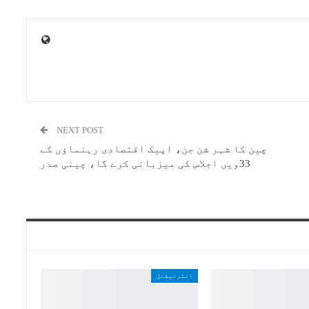
NEXT POST
چین کا شہر شن جن، اپیک اقتصادی رہنماؤں کے
33ویں اجلاس کی میزبانی کرے گا، چینی صدر
انٹرنیشنل