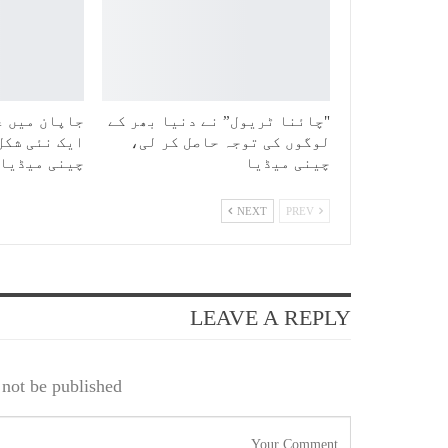
"چائنا ٹریول” نے دنیا بھر کے
جاپان میں ع
لوگوں کی توجہ حاصل کر لی،
ایک نئی شکل
چینی میڈیا
چینی میڈیا
NEXT
PREV
LEAVE A REPLY
not be published.