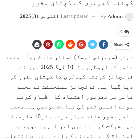
کوئٹہ کیولری کے کپتان مقرر
Last updated
اکتوبر 31, 2025
By
Admin
0
Share
دبئی (سپورٹس ڈیسک) اسٹار فاسٹ بولر محمد
عامر کو ابوظہبی ٹی10 لیگ 2025 میں نئی
فرنچائز کوئٹہ کیولری کا کپتان مقرر کر
دیا گیا ہے۔ فرنچائز مینجمنٹ نے محمد
عامر پر بھرپور اعتماد کا اظہار کرتے
ہوئے انہیں ٹیم کی قیادت سونپی ہے۔محمد
عامر بطور قائد پہلی مرتبہ ٹی10 فارمیٹ
میں شرکت کر رہے ہیں اور انہیں نوجوان
اسکواڈ کی رہنمائی کے لیے بہترین انتخاب