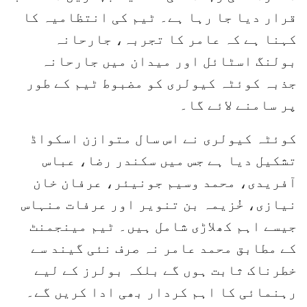
قرار دیا جا رہا ہے۔ ٹیم کی انتظامیہ کا
کہنا ہے کہ عامر کا تجربہ، جارحانہ
بولنگ اسٹائل اور میدان میں جارحانہ
جذبہ کوئٹہ کیولری کو مضبوط ٹیم کے طور
پر سامنے لائے گا۔
کوئٹہ کیولری نے اس سال متوازن اسکواڈ
تشکیل دیا ہے جس میں سکندر رضا، عباس
آفریدی، محمد وسیم جونیئر، عرفان خان
نیازی، خُزیمہ بن تنویر اور عرفات منہاس
جیسے اہم کھلاڑی شامل ہیں۔ ٹیم مینجمنٹ
کے مطابق محمد عامر نہ صرف نئی گیند سے
خطرناک ثابت ہوں گے بلکہ بولرز کے لیے
رہنمائی کا اہم کردار بھی ادا کریں گے۔