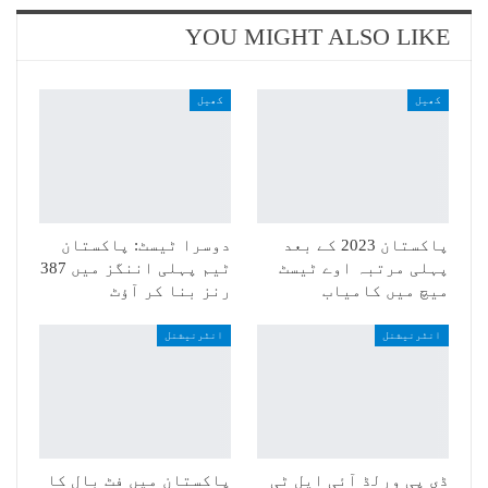
YOU MIGHT ALSO LIKE
کھیل
کھیل
پاکستان 2023 کے بعد
دوسرا ٹیسٹ: پاکستان
پہلی مرتبہ اوے ٹیسٹ
ٹیم پہلی اننگز میں 387
میچ میں کامیاب
رنز بنا کر آؤٹ
انٹرنیشنل
انٹرنیشنل
ڈی پی ورلڈ آئی ایل ٹی
پاکستان میں فٹ بال کا