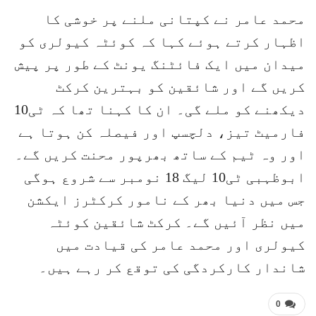
محمد عامر نے کپتانی ملنے پر خوشی کا
اظہار کرتے ہوئے کہا کہ کوئٹہ کیولری کو
میدان میں ایک فائٹنگ یونٹ کے طور پر پیش
کریں گے اور شائقین کو بہترین کرکٹ
دیکھنے کو ملے گی۔ ان کا کہنا تھا کہ ٹی10
فارمیٹ تیز، دلچسپ اور فیصلہ کن ہوتا ہے
اور وہ ٹیم کے ساتھ بھرپور محنت کریں گے۔
ابوظہبی ٹی10 لیگ 18 نومبر سے شروع ہوگی
جس میں دنیا بھر کے نامور کرکٹرز ایکشن
میں نظر آئیں گے۔ کرکٹ شائقین کوئٹہ
کیولری اور محمد عامر کی قیادت میں
شاندار کارکردگی کی توقع کر رہے ہیں۔
0