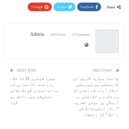
Google+
Twitter
Facebook
Share
Pinterest
WhatsApp
ReddIt
Email
Admin
5285 Posts
0 Comments
NEXT POST
PREV POST
چائنا میڈیا گروپ اور
چین، شینزو 21 کا خلاء
کامسیٹس یونیورسٹی
بازعملہ کامیابی کے
اسلام آباد کے اشتراک
ساتھ تھیان گونگ خلائی
سے فکری و ثقافتی ہم
اسٹیشن میں داخل ہو
آہنگی پر مبنی تقریب
گیا
"انڈر اسٹینڈنگ شی
زانگ ” کا انعقاد