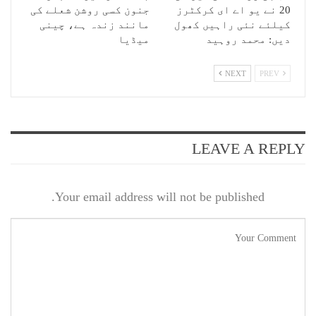
20 نے یو اے ای کرکٹرز
جنون کسی روشن شعلے کی
کیلئے نئی راہیں کھول
مانند زندہ ہے، چینی
دیں: محمد روہید
میڈیا
NEXT
PREV
LEAVE A REPLY
Your email address will not be published.