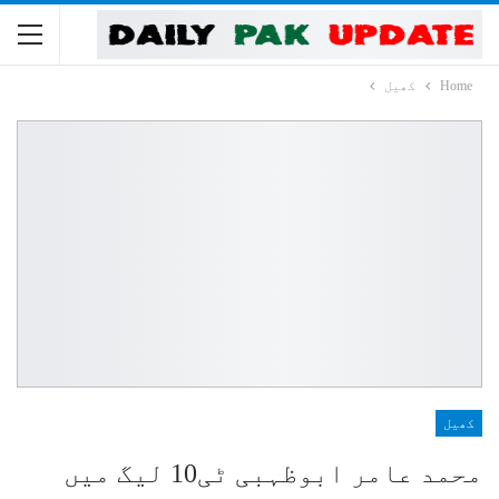
Home
کھیل
کھیل
محمد عامر ابوظہبی ٹی10 لیگ میں