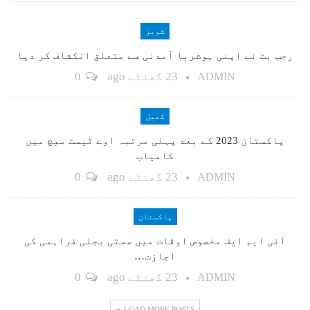
شوبز
رجب بٹ نے اپنی ہوشربا آمدنی سے متعلق انکشاف کر دیا
23 گھنٹے ago
0
ADMIN
کھیل
پاکستان 2023 کے بعد پہلی مرتبہ اوے ٹیسٹ میچ میں
کامیاب
23 گھنٹے ago
0
ADMIN
پاکستان
آئی ایم ایف مخصوص اوقات میں سستی بجلی فراہمی کی
اجازت…
23 گھنٹے ago
0
ADMIN
LOAD MORE POSTS