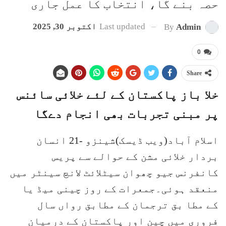
حصہ بنے گا، انتخاب کا عمل جاری
Last updated
اکتوبر 30, 2025
By
Admin
0
Share
خلا باز پاکستان کے لئے خلائی سائنس
پر مبنی تجربات بھی انجام دےگا
اسلام آباد(ویب ڈیسک)شینزو -21 انسان
بردار خلائی مشن کے حوالے سے پریس
کانفرنس جیو چھوان سیٹلائٹ لانچ سینٹر میں
منعقد ہوئی۔جمعرات کے روز چینی میڈ یا
کے مطا بق ترجمان کے مطابق رواں سال
فروری میں چین اور پاکستان کے درمیان