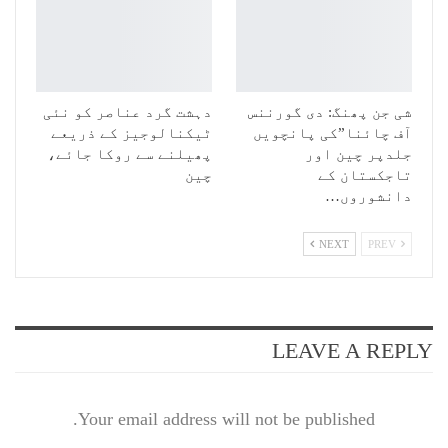
شی جن پھنگ: دی گورننس
دہشت گرد عناصر کو نئی
آف چائنا”کی پانچویں
ٹیکنالوجیز کے ذریعے
جلدپر چین اور
پھیلنے سے روکا جائے،
تاجکستان کے
چین
دانشوروں…
NEXT
PREV
LEAVE A REPLY
Your email address will not be published.