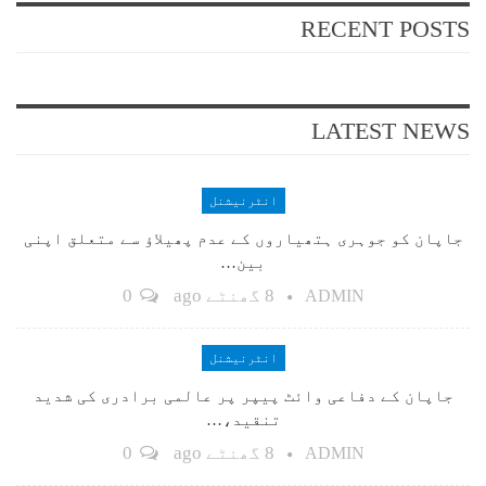
RECENT POSTS
LATEST NEWS
انٹرنیشنل
جاپان کو جوہری ہتھیاروں کے عدم پھیلاؤ سے متعلق اپنی
بین…
8 گھنٹے ago
0
ADMIN
انٹرنیشنل
جاپان کے دفاعی وائٹ پیپر پر عالمی برادری کی شدید
تنقید،…
8 گھنٹے ago
0
ADMIN