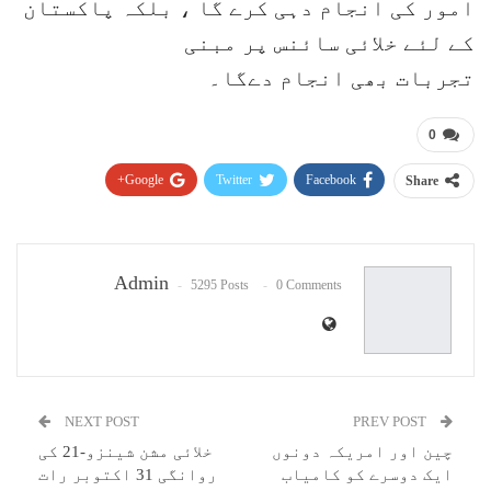
امور کی انجام دہی کرے گا ، بلکہ پاکستان
کے لئے خلائی سائنس پر مبنی
تجربات بھی انجام دےگا۔
0
Google+
Twitter
Facebook
Share
Pinterest
WhatsApp
ReddIt
Email
Admin
5295 Posts
0 Comments
NEXT POST
PREV POST
چین اور امریکہ دونوں
خلائی مشن شینزو-21 کی
ایک دوسرے کو کامیاب
روانگی 31 اکتوبر رات