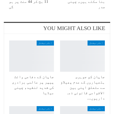
بنا سکتے ہیں، چینی
11 بج کر 44 منٹ پر ہو
صدر
گی
YOU MIGHT ALSO LIKE
انٹرنیشنل
انٹرنیشنل
جاپان کو جوہری
جاپان کے دفاعی وائٹ
ہتھیاروں کے عدم پھیلاؤ
پیپر پر عالمی برادری
سے متعلق اپنی بین
کی شدید تنقید، چینی
الاقوامی قانونی ذمہ
میڈیا
داریوں…
انٹرنیشنل
انٹرنیشنل