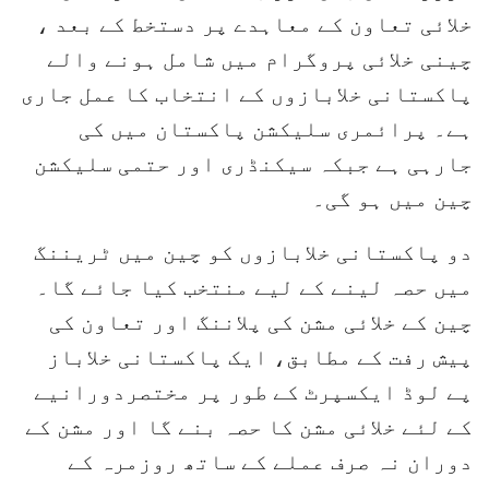
خلائی تعاون کے معاہدے پر دستخط کے بعد ،
چینی خلائی پروگرام میں شامل ہونے والے
پاکستانی خلابازوں کے انتخاب کا عمل جاری
ہے۔ پرائمری سلیکشن پاکستان میں کی
جارہی ہے جبکہ سیکنڈری اور حتمی سلیکشن
چین میں ہو گی۔
دو پاکستانی خلابازوں کو چین میں ٹریننگ
میں حصہ لینے کے لیے منتخب کیا جائے گا۔
چین کے خلائی مشن کی پلاننگ اور تعاون کی
پیش رفت کے مطابق، ایک پاکستانی خلاباز
پے لوڈ ایکسپرٹ کے طور پر مختصردورانیے
کے لئے خلائی مشن کا حصہ بنے گا اور مشن کے
دوران نہ صرف عملے کے ساتھ روزمرہ کے