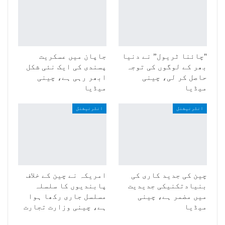
"چائنا ٹریول” نے دنیا
جاپان میں عسکریت
بھر کے لوگوں کی توجہ
پسندی کی ایک نئی شکل
حاصل کر لی، چینی
ابھر رہی ہے، چینی
میڈیا
میڈیا
انٹرنیشنل
انٹرنیشنل
چین کی جدید کاری کی
امریکہ نے چین کے خلاف
بنیادتکنیکی جدیدیت
پابندیوں کا سلسلہ
میں مضمر ہے، چینی
مسلسل جاری رکھا ہوا
میڈیا
ہے، چینی وزارت تجارت