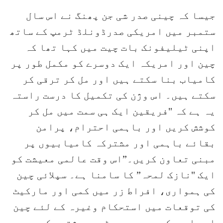
جیسا کہ چینی صدر شی جن پھنگ نے اس سال
ستمبر میں امریکی صدرڈونلڈ ٹرمپ کے ساتھ
اپنی ٹیلیفونک بات چیت میں کہا تھا کہ
چین اور امریکہ ایک دوسرے کو مکمل طور پر
کامیاب بنا سکتے ہیں اور مل کر ترقی کر
سکتے ہیں۔ اس وژن کی تکمیل کا درست راستہ
یہ ہے کہ "فریقین ایک ہی سمت میں مل کر
کوشش کریں اور باہمی احترام، پرامن
بقائے باہمی اور مشترکہ کامیابیوں پر
مبنی تعاون کریں۔”اس وقت عالمی معیشت کو
ایک "نازک لمحہ” کا سامنا ہے۔ سپلائی چین
کی ہمواری، افراط زر میں کمی اور مارکیٹ
کی توقعات میں استحکام وغیرہ کے لئے چین
اور امریکہ جیسی دو بڑی معیشتوں کے