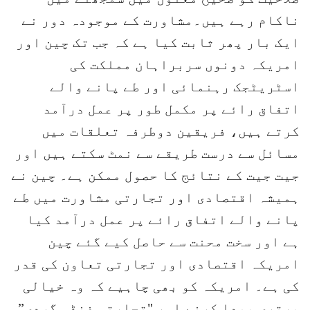
ناکام رہے ہیں۔مشاورت کے موجودہ دور نے
ایک بار پھر ثابت کیا ہے کہ جب تک چین اور
امریکہ دونوں سربراہان مملکت کی
اسٹریٹجک رہنمائی اور طے پانے والے
اتفاق رائے پر مکمل طور پر عمل درآمد
کرتے ہیں، فریقین دوطرفہ تعلقات میں
مسائل سے درست طریقے سے نمٹ سکتے ہیں اور
جیت جیت کے نتائج کا حصول ممکن ہے۔ چین نے
ہمیشہ اقتصادی اور تجارتی مشاورت میں طے
پانے والے اتفاق رائے پر عمل درآمد کیا
ہے اور سخت محنت سے حاصل کیے گئے چین
امریکہ اقتصادی اور تجارتی تعاون کی قدر
کی ہے۔ امریکہ کو بھی چاہیے کہ وہ خیالی
برتری پیدا کرنے اور "تجارتی غنڈہ گردی”