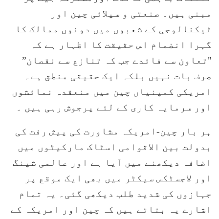
مبنی ہیں۔ صنعتی و سپلائی چین اور
ٹیکنالوجی کے شعبوں میں دونوں ممالک کا
گہرا انضمام اس حقیقت کا اظہار ہے کہ
"تعاون سے فائدے جب کہ تنازع سے نقصان”
صرف بات نہیں بلکہ ایک حقیقی منطق ہے۔
امریکی کمپنیاں چین میں منعقدہ نمائشوں
اور سرمایہ کاری کے لئے پرجوش رہی ہیں ۔
ہر بار چین-امریکہ مشاورت کی پیش رفت کی
بدولت بین الاقوامی اسٹاک مارکیٹوں میں
اضافہ دیکھنے میں آیا ہے اور عالمی شپنگ
اور لاجسٹکس سیکٹر میں بھی ایک موقع پر
جہازوں کی شدید طلب دیکھی گئی۔ یہ تمام
اشارے یہ بتاتے ہیں کہ چین اور امریکہ کے