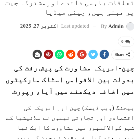
تعلقات باہمی فائدے اورمشترکہ جیت
پر مبنی ہیں، چینی میڈیا
Last updated
اکتوبر 27, 2025
By
Admin
0
Share
چین-امریکہ مشاورت کی پیش رفت کی
بدولت بین الاقوامی اسٹاک مارکیٹوں
میں اضافہ دیکھنے میں آیا، رپورٹ
بیجنگ (ویب ڈیسک) چین اور امریکہ کی
اقتصادی اور تجارتی ٹیموں نے ملائیشیا کے
شہر کوالالمپور میں مشاورت کا ایک نیا
دور منعقد کیا۔ فریقین نے چین کی میری