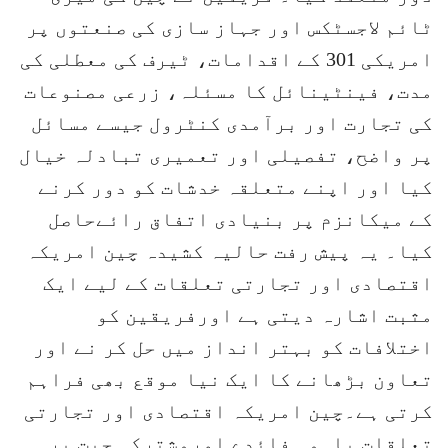
ٹائم لاجسٹکس اور جہاز سازی کی صنعتوں پر
امریکی 301 کے اقدامات، ٹیرف کی معطلی کی
مدت، فینٹینائل کا مسئلہ، زرعی مصنوعات
کی تجارت اور برآمدی کنٹرول جیسے مسائل
پر واضح، تفصیلی اور تعمیری تبادلہ خیال
کیا اور اپنے متعلقہ خدشات کو دور کرنے
کے میکانزم پر بنیادی اتفاق رائےحاصل
کیا۔ یہ پیش رفت حالیہ کشیدہ چین امریکہ
اقتصادی اور تجارتی تعلقات کے لیے ایک
مثبت اشارہ دیتی ہے اورفریقین کو
اختلافات کو بہتر انداز میں حل کر نے اور
تعاون بڑھانے کا ایک نیا موقع بھی فراہم
کرتی ہے۔چین امریکہ اقتصادی اور تجارتی
تعلقات باہمی فائدے اورمشترکہ جیت پر