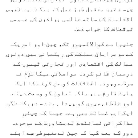
جیسے غیر معقول طرز عمل کو روکے اور ٹھوس
اقدامات کے ساتھ عالمی برادری کی عمومی
توقعات کا جواب دے۔
جنیوا سے کوالالمپور تک، چین اور امریکہ
کے سربراہان مملکت کی رہنمائی میں دونوں
ممالک کی اقتصادی اور تجارتی ٹیموں کے
درمیان قائم کردہ مواصلاتی میکانزم نہ
صرف موجودہ اختلافات کو حل کرنے کا ایک
پلیٹ فارم ہے، بلکہ تعاون کو وسعت دینے
اور غلط فہمیوں کو پیدا ہونے سے روکنے کی
ایک اہم ضمانت بھی ہے۔ جیسا کہ چینی
مذاکراتی نمائندے نے مشاورت کے موجودہ
دور کے بعد کہا کہ چین نےمضبوطی سے اپنے