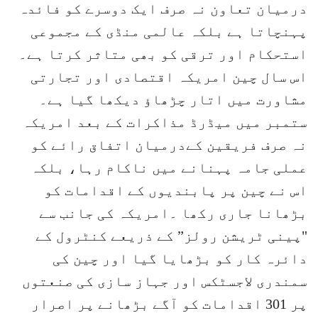
درمیان تعاون نہ صرف ایک دوسرے کو فائدہ
پہنچاتا ہے بلکہ عالمی منڈی کے مجموعی
استحکام اور ترقی کو بھی متاثر کرتا ہے۔
اس سال چین امریکہ اقتصادی اور تجارتی
مشاورت میں اتار چڑھاؤ دیکھا گیا ہے۔
ستمبر میں میڈرڈ مذاکرات کے بعد امریکہ
نہ صرف فریقین کےدرمیان اتفاق رائے کو
عملی جامہ پہنانے میں ناکام رہا، بلکہ
اس نے چین پر پابندیوں کے اقدامات کو
بڑھانا جاری رکھا ۔امریکہ کی جانب سے
"پینی ٹریشن رولز” کے ذریعے کنٹرول کے
دائرہ کار کو بڑھایا گیا اور چین کی
سمندری لاجسٹکس اور جہاز سازی کی صنعتوں
پر 301 اقدامات کو آگے بڑھانے پر اصرار