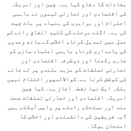
مفادات کا دفاع کیا ہے۔ چین اور امریکہ
کی اقتصادی اور تجارتی ٹیموں نے باہمی
احترام اور برابری کی بنیاد پر بات چیت
کی ہے۔ اگلے مرحلے کی کلید اتفاق رائے کو
عمل میں تبدیل کرنا، اخلاص کے ساتھ وعدوں
کی پاسداری کرنا، باہمی اعتماد سازی کو
جاری رکھنا اور دوطرفہ اقتصادی اور
تجارتی تعلقات کو مزید بلندی پر لے جانے
کی کوشش کرنا ہے۔کوالالمپور اختتام نہیں
بلکہ ایک نیا نقطہ آغاز ہے۔ کیا چین
امریکہ اقتصادی اور تجارتی تعلقات صحت
مند اور مستحکم راستے پر واپس آسکتے ہیں
؟یہ فریقین کی دانشمندی اور اخلاص کا
امتحان ہوگا۔