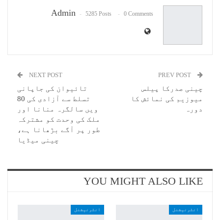
Admin
5285 Posts
0 Comments
NEXT POST
PREV POST
چینی صدرکا پیلس
تائیوان کی جاپانی
میوزیم کی نمائش کا
تسلط سے آزادی کی 80
دورہ
ویں سالگرہ منانا اور
ملک کی وحدت کو مشترکہ
طور پر آگے بڑھانا ہے،
چینی میڈیا
YOU MIGHT ALSO LIKE
انٹرنیشنل
انٹرنیشنل