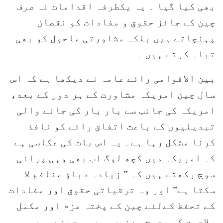
بھی کیا گیا ۔ یہ یکطرفہ اقدامات نہ صرف
چین کے جائز حقوق و مفادات کو نقصان
پہنچاتے ہیں بلکہ مشاورتی ماحول کو بھی
تباہ کرتے ہیں ۔
بین الاقوامی رائے عامہ نے دیکھا ہے کہ اس
سال چین امریکہ مشاورت کے ہر دور کے بعد،
امریکہ کی جانب سے بار بار کی جانے والی
تبدیلیوں کے باعث اتفاق رائے کو نافذ
کرنا مشکل رہا ہے۔ یہ اس بات کی عکاسی ہے
کہ امریکہ میں کچھ لوگ اب بھی وہی پرانی
سوچ رکھتے ہیں کہ ” زیادہ دباؤ منافع لا
سکتا ہے” اور وہ ترقیاتی حقوق اور مفادات
کے تحفظ کےلئے چین کے پختہ عزم اور مکمل
صلاحیت کو صحیح معنوں میں سمجھنے میں