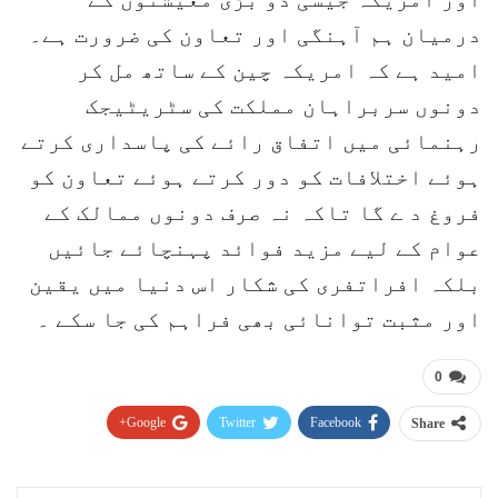
درمیان ہم آہنگی اور تعاون کی ضرورت ہے۔
امید ہے کہ امریکہ چین کے ساتھ مل کر
دونوں سربراہان مملکت کی سٹریٹیجک
رہنمائی میں اتفاق رائے کی پاسداری کرتے
ہوئے اختلافات کو دور کرتے ہوئے تعاون کو
فروغ د ے گا تاکہ نہ صرف دونوں ممالک کے
عوام کے لیے مزید فوائد پہنچائے جائیں
بلکہ افراتفری کی شکار اس دنیا میں یقین
اور مثبت توانائی بھی فراہم کی جا سکے ۔
0
Google+
Twitter
Facebook
Share
Pinterest
WhatsApp
ReddIt
Email