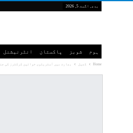
بدھ, اگست 5, 2026
ہوم
شوبز
پاکستان
انٹرنیشنل
Home
کھیل
بھارت میں آسٹریلوی خواتین کرکٹرز کی جنس