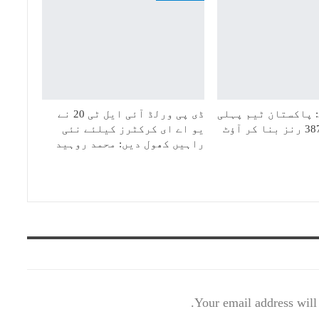
 پاکستان ٹیم پہلی
ڈی پی ورلڈ آئی ایل ٹی 20 نے
یو اے ای کرکٹرز کیلئے نئی
راہیں کھول دیں: محمد روہید
Your email address will 