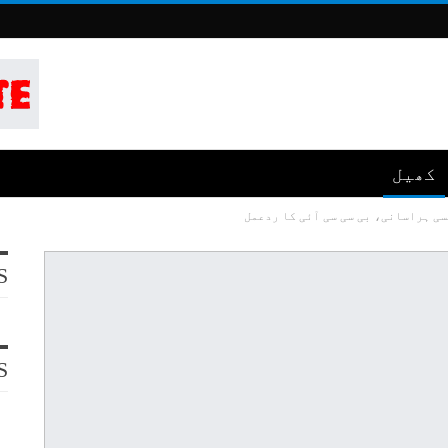
کھیل
ی ہراسانی، بی سی سی آئی کا ردعمل
S
S