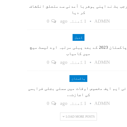
جب بٹ نے اپنی ہوشربا آمدنی سے متعلق انکشاف
کر دیا
1 گھنٹہ ago
0
ADMIN
کھیل
پاکستان 2023 کے بعد پہلی مرتبہ اوے ٹیسٹ میچ
میں کامیاب
1 گھنٹہ ago
0
ADMIN
پاکستان
ٓئی ایم ایف مخصوص اوقات میں سستی بجلی فراہمی
کی اجازت…
1 گھنٹہ ago
0
ADMIN
LOAD MORE POSTS