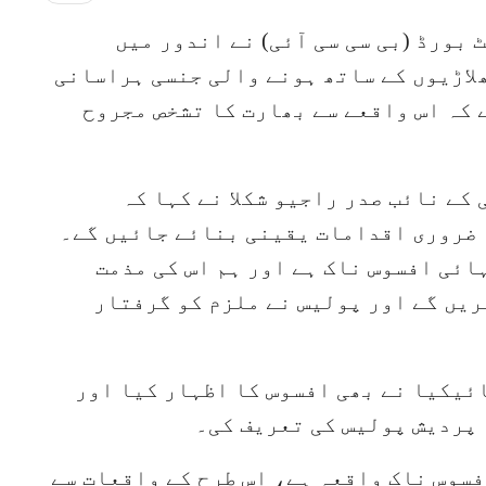
بورڈ (بی سی سی آئی) نے اندور میں
ھلاڑیوں کے ساتھ ہونے والی جنسی ہراسانی
 کہ اس واقعے سے بھارت کا تشخص مجروح
 کے نائب صدر راجیو شکلا نے کہا کہ
 ضروری اقدامات یقینی بنائے جائیں گے۔
ائی افسوس ناک ہے اور ہم اس کی مذمت
ریں گے اور پولیس نے ملزم کو گرفتار
ائیکیا نے بھی افسوس کا اظہار کیا اور
 پردیش پولیس کی تعریف کی۔
فسوس ناک واقعہ ہے، اس طرح کے واقعات سے