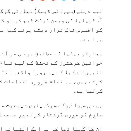
نیو دہلی (سپورٹس ڈیسک) بھارتی کرکٹ 
آسٹریلیا کی ویمن کرکٹ ٹیم کی دو ک
کو افسوس ناک قرار دیتے ہوئے کہا ہے
ہوا ہے۔
بھارتی میڈیا کے مطابق بی سی سی آئی
خواتین کرکٹرز کے تحفظ کے لیے تمام
انہوں نے کہا کہ یہ پورا واقعہ انتہ
کرتے ہیں، ہم تمام ضروری اقدامات ک
کرلیا ہے۔
بی سی سی آئی کے سیکریٹری دیوجیت س
ملزم کو فوری گرفتار کرنے پر مدھیا
ان کا کہنا تھا کہ یہ ایک انتہائی ا