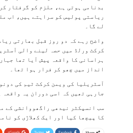
بدنامی ہوتی ہے، ملزم کو گرفتار کر
ریاستی پولیس کو سراہتے ہیں، اب ملز
لے گا۔
واضح رہے کہ دو روز قبل بھارتی ریاس
کرکٹ ورلڈ میں حصہ لینے والی آسٹریل
ہراسانی کا واقعہ پیش آیا تھا جہاں
انداز میں چھو کر فرار ہوا تھا۔
آسٹریلیا کی ویمن کرکٹ ٹیم کی دونو
جارہی تھیں کہ اسی دوران یہ واقعہ پ
سب انسپکٹر نیدھی راگھووانشی کے مط
کا پیچھا کیا اور ایک کھلاڑی کو نام
Google+
Twitter
Facebook
Share