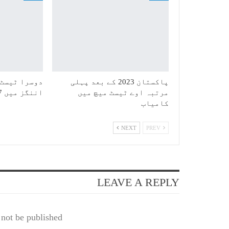
پاکستان 2023 کے بعد پہلی
دوسرا ٹیسٹ:
مرتبہ اوے ٹیسٹ میچ میں
اننگز میں 387 رنز بنا کر آؤٹ
کامیاب
NEXT
PREV
LEAVE A REPLY
not be published.