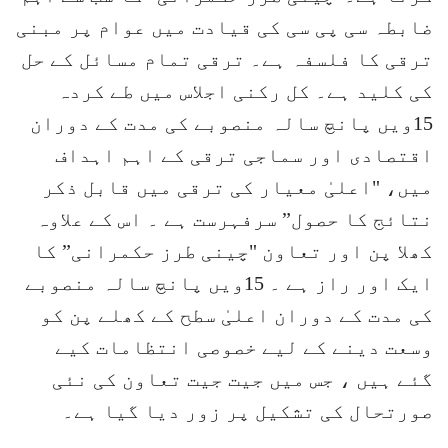
ضابطہ سی پی سی کی قیادت میں عوام پر مبنی
ترقی کا فلسفہ ہے۔ ترقی تمام مسائل کے حل
کی کلید ہے۔ کل رکنی اجلاس میں طے کردہ
15ویں پانچ سالہ منصوبے کی مدت کے دوران
اقتصادی اور سماجی ترقی کے اہم اہداف
میں، "اعلیٰ معیار کی ترقی میں قابل ذکر
نتائج کا حصول” سرفہرست ہے ۔ اس کے علاوہ
کھلا پن اور تعاون "چینی طرز حکمرانی” کا
ایک اور راز ہے ۔ 15ویں پانچ سالہ منصوبے
کی مدت کے دوران اعلیٰ سطح کے کھلے پن کو
وسعت دینے کے لیے خصوصی انتظامات کیے
گئے ہیں ، جس میں جیت جیت تعاون کی نئی
صورتحال کی تشکیل پر زور دیا گیا ہے۔