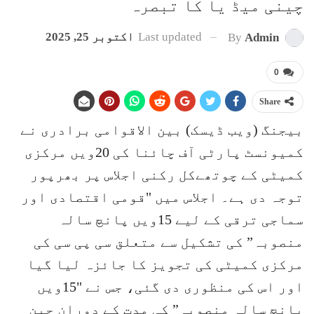
چینی میڈ یا کا تبصرہ
Last updated
اکتوبر 25, 2025
By
Admin
0
Share
بیجنگ (ویب ڈیسک) بین الاقوامی برادری نے
کمیونسٹ پارٹی آف چائنا کی 20ویں مرکزی
کمیٹی کے چوتھےکل رکنی اجلاس پر بھرپور
توجہ دی ہے۔ اجلاس میں "قومی اقتصادی اور
سماجی ترقی کے لیے 15ویں پانچ سالہ
منصوبہ” کی تشکیل سے متعلق سی پی سی کی
مرکزی کمیٹی کی تجویز کا جائزہ لیا گیا
اور اس کی منظوری دی گئی، جس نے "15ویں
پانچ سالہ منصوبہ” کی مدت کے دوران چین