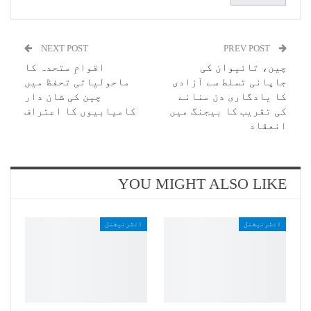
NEXT POST
PREV POST
چین، تائیوان کی
اقوامِ متحدہ کا
جاپانی تسلط سے آزادی
ماحولیاتی تحفظ میں
کا یادگاری دن منانے
چین کی شان دار
کی تقریب کا بیجنگ میں
کامیابیوں کا اعتراف
انعقاد
YOU MIGHT ALSO LIKE
انٹرنیشنل
انٹرنیشنل