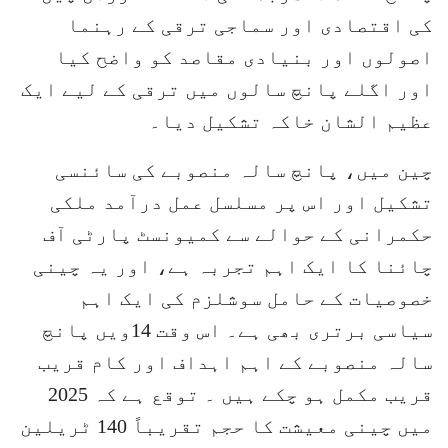
کی اقتصادی اور سماجی ترقی کے رہنما
اصولوں اور بنیادی مقاصد کو واضح کیا
اور اگلے پانچ سالوں میں ترقی کے لیے ایک
عظیم الشان خاکہ تشکیل دیا۔
چین میں، پانچ سالہ منصوبے کی سائنسی
تشکیل اور اس پر مسلسل عمل درآمد ملکی
حکمرانی کے حوالے سے کمیونسٹ پارٹی آف
چائنا کا ایک اہم تجربہ ہے، اور یہ چینی
خصوصیات کے حامل سوشلزم کی ایک اہم
سیاسی برتری بھی ہے۔ اس وقت 14ویں پانچ
سالہ منصوبے کے اہم اہداف اور کام قریب
قریب مکمل ہو چکے ہیں ۔ توقع ہے کہ 2025
میں چینی معیشت کا حجم تقریباً 140 ٹریلین