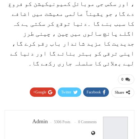
، اور سکس جی موبائل کمیونیکیشن کو فروغ
دے گا، جو یقیناً عالمی معیشت میں اضافے
کا سبب بنے گا ۔دنیا توقع کر سکتی ہے کہ
اگلے پانچ سالوں میں چین ، چینی طرز
جدیدیت کا مزید شاندار باب رقم کرے گا،
اپنی ترقی کو بہتر بنائے گا اور دنیا کے
لیے بھلائی کا سلسلہ جاری رکھے گا۔
0
Google+
Twitter
Facebook
Share
Pinterest
WhatsApp
ReddIt
Email
Admin
5306 Posts
0 Comments