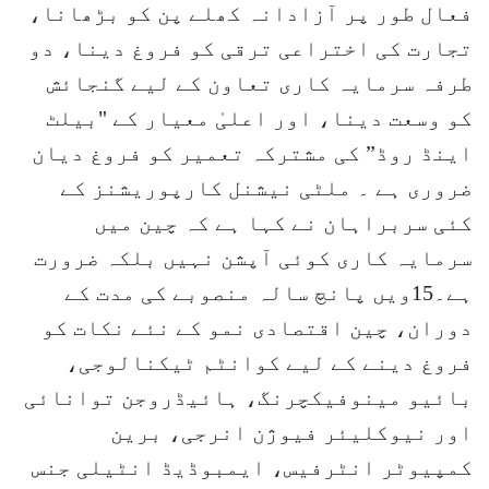
فعال طور پر آزادانہ کھلے پن کو بڑھانا،
تجارت کی اختراعی ترقی کو فروغ دینا، دو
طرفہ سرمایہ کاری تعاون کے لیے گنجائش
کو وسعت دینا، اور اعلیٰ معیار کے "بیلٹ
اینڈ روڈ” کی مشترکہ تعمیر کو فروغ دیان
ضروری ہے ۔ ملٹی نیشنل کارپوریشنز کے
کئی سربراہان نے کہا ہے کہ چین میں
سرمایہ کاری کوئی آپشن نہیں بلکہ ضرورت
ہے۔15ویں پانچ سالہ منصوبے کی مدت کے
دوران، چین اقتصادی نمو کے نئے نکات کو
فروغ دینے کے لیے کوانٹم ٹیکنالوجی،
بائیو مینوفیکچرنگ، ہائیڈروجن توانائی
اور نیوکلیئر فیوژن انرجی، برین
کمپیوٹر انٹرفیس، ایمبوڈیڈ انٹیلی جنس