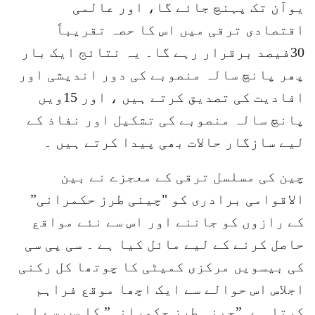
یوآن تک پہنچ جائے گا، اور عالمی
اقتصادی ترقی میں اس کا حصہ تقریباً
30فیصد برقرار رہے گا۔ یہ نتائج ایک بار
پھر پانچ سالہ منصوبے کی دور اندیشی اور
افادیت کی تصدیق کرتے ہیں ، اور 15ویں
پانچ سالہ منصوبے کی تشکیل اور نفاذ کے
لیے سازگار حالات بھی پیدا کرتے ہیں ۔
چین کی مسلسل ترقی کے معجزے نے بین
الاقوامی برادری کو "چینی طرز حکمرانی”
کے رازوں کو جاننے اور اس سے نئے مواقع
حاصل کرنے کے لیے مائل کیا ہے ۔ سی پی سی
کی بیسویں مرکزی کمیٹی کا چوتھا کل رکنی
اجلاس اس حوالے سے ایک اچھا موقع فراہم
کرتا ہے۔”چینی طرز حکمرانی” کا سب سے اہم