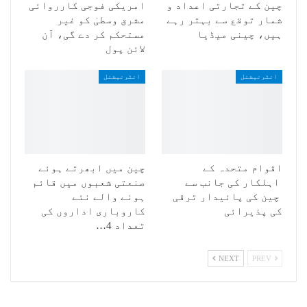
چین کے تجارتی اعداد و
امریکی فوجی کارروائی
شمار توقع سے بہتر رہے
مشرق وسطیٰ کو غیر
ہیں، چینی میڈیا
مستحکم کر دے گی، آن
لائن پول
انٹرنیشنل
انٹرنیشنل
اقوام متحدہ کے
چین میں ابھرتے ہوئے
اہلکار کی جانب سے
صنعتی شعبوں میں قائم
چین کی پائیدار ترقی
ہونے والے نئے
کی پذیرائی
کاروباری اداروں کی
تعداد 4…
NEXT
PREV