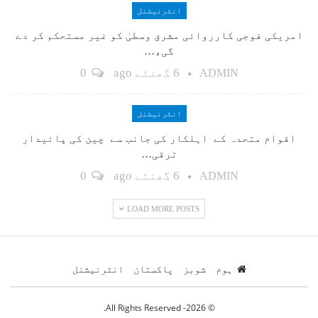
انٹرنیشنل
امریکی فوجی کارروائی مشرق وسطیٰ کو غیر مستحکم کر دے
گی،…
6 گھنٹے ago
0
ADMIN
انٹرنیشنل
اقوام متحدہ کے اہلکار کی جانب سے چین کی پائیدار
ترقی…
6 گھنٹے ago
0
ADMIN
LOAD MORE POSTS
ہوم
شوبز
پاکستان
انٹرنیشنل
© 2026- All Rights Reserved.