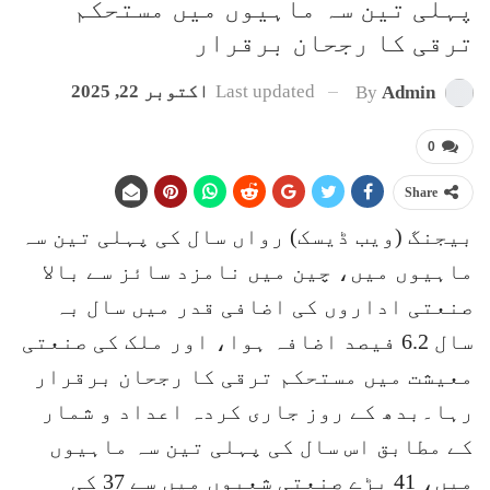
پہلی تین سہ ماہیوں میں مستحکم
ترقی کا رجحان برقرار
Last updated
اکتوبر 22, 2025
By
Admin
0
Share
بیجنگ (ویب ڈیسک) رواں سال کی پہلی تین سہ
ماہیوں میں، چین میں نامزد سائز سے بالا
صنعتی اداروں کی اضافی قدر میں سال بہ
سال 6.2 فیصد اضافہ ہوا، اور ملک کی صنعتی
معیشت میں مستحکم ترقی کا رجحان برقرار
رہا۔بدھ کے روز جاری کردہ اعداد و شمار
کے مطابق اس سال کی پہلی تین سہ ماہیوں
میں، 41 بڑے صنعتی شعبوں میں سے 37 کی