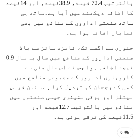
بالترتیب 72.4 فیصد، 38.9فیصد، اور 14فیصد
کا اضافہ دیکھنے میں آیا ہے۔ساتھ ہی
ساتھ صنعتی اداروں کے منافع میں بھی
نمایاں اضافہ ہوا ہے۔
جنوری سے اگست تک، نامزد سائز سے بالا
صنعتی اداروں کے منافع میں سال بہ سال 0.9
فیصد اضافہ ہوا جس نے اس سال مئی سے
کاروباری اداروں کے مجموعی منافع میں
کمی کے رجحان کو تبدیل کیا ہے۔ نان فیرس
میٹلز اور برقی مشینری جیسی صنعتوں میں
منافع میں بالترتیب 12.7فیصد اور
11.5فیصد کی ترقی ہوئی ہے۔
0