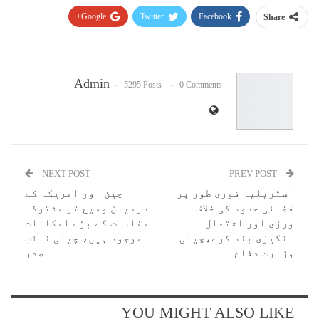
Google+
Twitter
Facebook
Share
Pinterest
WhatsApp
ReddIt
Email
Admin
5295 Posts
0 Comments
NEXT POST
PREV POST
آسٹریلیا فوری طور پر
چین اور امریکہ کے
فضائی حدود کی خلاف
درمیان وسیع تر مشترکہ
ورزی اور اشتعال
مفادات کے بڑے امکانات
انگیزی بند کرے،چینی
موجود ہیں، چینی نائب
وزارت دفاع
صدر
YOU MIGHT ALSO LIKE