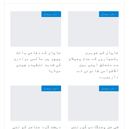
انٹرنیشنل
انٹرنیشنل
جاپان کو جوہری
جاپان کے دفاعی وائٹ
ہتھیاروں کے عدم پھیلاؤ
پیپر پر عالمی برادری
سے متعلق اپنی بین
کی شدید تنقید، چینی
الاقوامی قانونی ذمہ
میڈیا
داریوں…
انٹرنیشنل
انٹرنیشنل
شی جن پھنگ: دی گورننس
دہشت گرد عناصر کو نئی