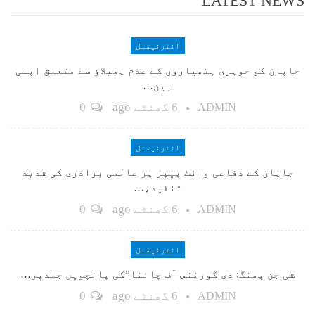
LATEST NEWS
انٹرنیشنل
جاپان کو جوہری ہتھیاروں کے عدم پھیلاؤ سے متعلق اپنی
بین…
6 گھنٹے ago
0
ADMIN
انٹرنیشنل
جاپان کے دفاعی وائٹ پیپر پر عالمی برادری کی شدید
تنقید،…
6 گھنٹے ago
0
ADMIN
انٹرنیشنل
شی جن پھنگ: دی گورننس آف چائنا”کی پانچویں جلدپر…
6 گھنٹے ago
0
ADMIN