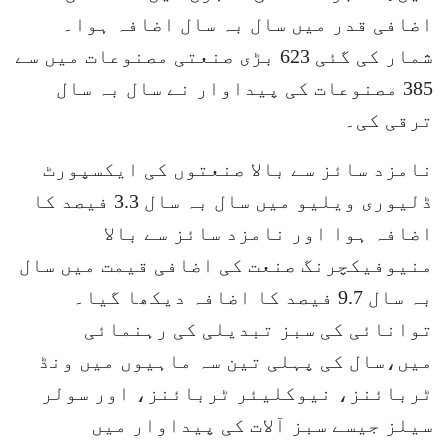
اضافی قدر میں سال بہ سال اضافہ ہوا۔
شمار کی گئی 623 بڑی صنعتی مصنوعات میں سے
385 مصنوعات کی پیداوار نے سال بہ سال
ترقی کی۔
نامزد سائز سے بالا صنعتوں کی ایکسپورٹ
ڈلیوری ویلیو میں سال بہ سال 3.3 فیصد کا
اضافہ ہوا اور نامزد سائز سے بالا
منیوفیکچرنگ صنعت کی اضافی قیمت میں سال
بہ سال 9.7 فیصد کا اضافہ دیکھا گیا۔
توانائی کی سبز تبدیلی کی رہنمائی
میں،سال کی پہلی تین سہ ماہیوں میں ونڈ
ٹربائنز، نیوکلیئر ٹربائنز، اور سولر
سیلز جیسے سبز آلات کی پیداوار میں