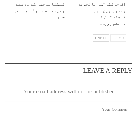
آف چائنا”کی پانچویں
ٹیکنالوجیز کے ذریعے
جلدپر چین اور
پھیلنے سے روکا جائے،
تاجکستان کے
چین
دانشوروں…
NEXT
PREV
LEAVE A REPLY
Your email address will not be published.