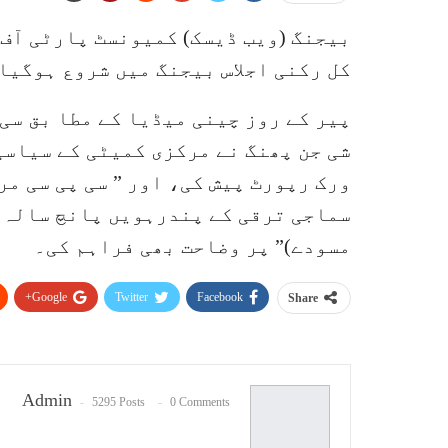
بیجنگ (ویب ڈیسک) کمیونسٹ پارٹی آف
کل رکنی اجلاس بیجنگ میں شروع ہوگیا
پیر کے روز چینی میڈیا کے مطا بق سی
شی جن پھنگ نے مرکزی کمیٹی کے سیاسی
ورک رپورٹ پیش کی، اور ” سی پی سی م
سماجی ترقی کے پندرہویں پانچ سالہ م
مسودے)” پر وضاحت بھی فراہم کی۔
Google+
Twitter
Facebook
Share
Admin
5295 Posts
0 Comments