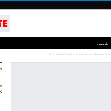
کھیل
رکزی کمیٹی کے چوتھے کل رکنی اجلاس کا آ غاز
S
S