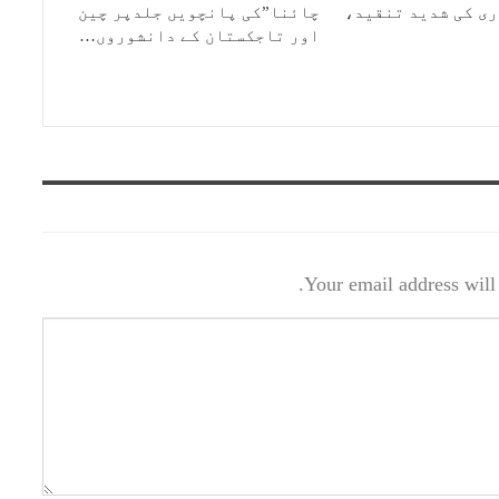
ی کی شدید تنقید،
چائنا”کی پانچویں جلدپر چین
اور تاجکستان کے دانشوروں…
Your email address will 