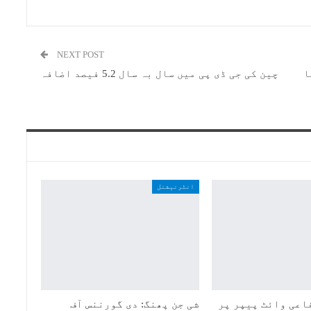
NEXT POST
ا
چین کی جی ڈی پی میں سال بہ سال 5.2 فیصد اضافہ
انٹرنیشنل
اعی وائٹ پیپر پر
شی جن پھنگ: دی گورننس آف