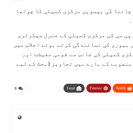
 چائنا کی بیسویں مرکزی کمیٹی کا چوتھا
۔
 پی سی کی مرکزی کمیٹی کے جنرل سیکرٹری
 بیورو کی نمائندگی کرتے ہوئے اجلاس میں
رکزی کمیٹی کی جانب سے قومی معیشت اور
نصوبے کے بارے میں تجاویز (بحث کے لیے
Email
Pinterest
ReddIt
0