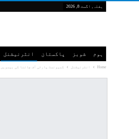
ہفتہ, اگست 8, 2026
ہوم
شوبز
پاکستان
انٹرنیشنل
Home
انٹرنیشنل
کمیونسٹ پارٹی آف چائنا کی بیسویں م