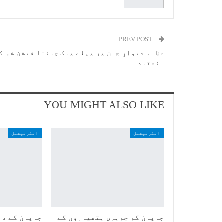
PREV POST
عظیم دیوارِ چین پر پہلے پاک چائنا فیشن شو ک
انعقاد
YOU MIGHT ALSO LIKE
انٹرنیشنل
انٹرنیشنل
جاپان کو جوہری ہتھیاروں کے
جاپان کے دف