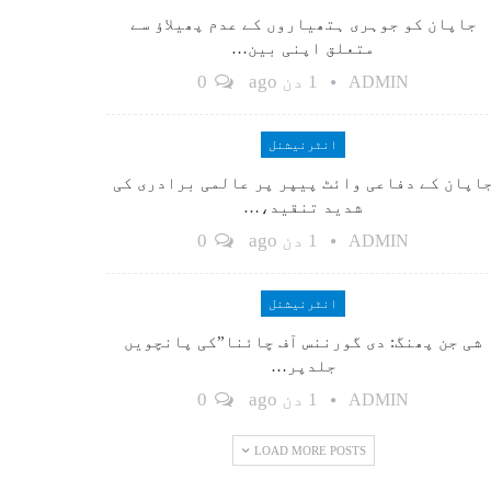
جاپان کو جوہری ہتھیاروں کے عدم پھیلاؤ سے
متعلق اپنی بین…
1 دن ago
0
ADMIN
انٹرنیشنل
اپان کے دفاعی وائٹ پیپر پر عالمی برادری کی
شدید تنقید،…
1 دن ago
0
ADMIN
انٹرنیشنل
شی جن پھنگ: دی گورننس آف چائنا”کی پانچویں
جلدپر…
1 دن ago
0
ADMIN
LOAD MORE POSTS