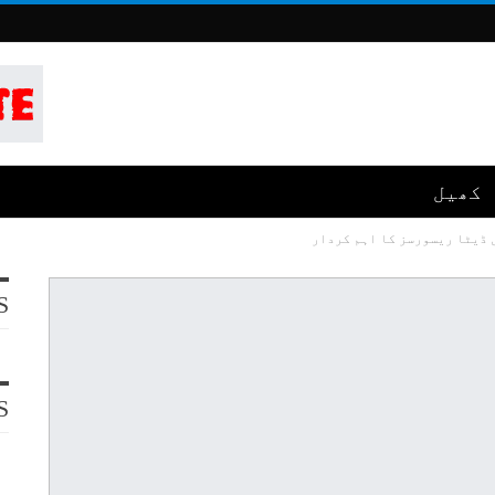
کھیل
 ڈیٹا ریسورسز کا اہم کردار
S
S