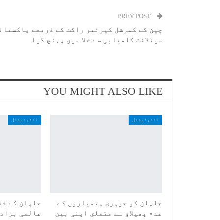
PREV POST
چین کے کمرشل کیرئیر راکٹ کے ذریعے پاکستان
سیٹلائٹ کامیابی سے خلا میں پہنچ گیا
YOU MIGHT ALSO LIKE
انٹرنیشنل
انٹرنیشنل
جاپان کو جوہری ہتھیاروں کے
جاپان کے دف
عدم پھیلاؤ سے متعلق اپنی بین
عالمی برادر