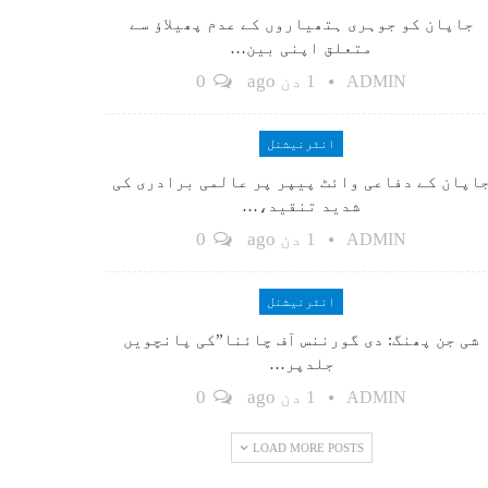
جاپان کو جوہری ہتھیاروں کے عدم پھیلاؤ سے
متعلق اپنی بین…
1 دن ago
0
ADMIN
انٹرنیشنل
اپان کے دفاعی وائٹ پیپر پر عالمی برادری کی
شدید تنقید،…
1 دن ago
0
ADMIN
انٹرنیشنل
شی جن پھنگ: دی گورننس آف چائنا”کی پانچویں
جلدپر…
1 دن ago
0
ADMIN
LOAD MORE POSTS