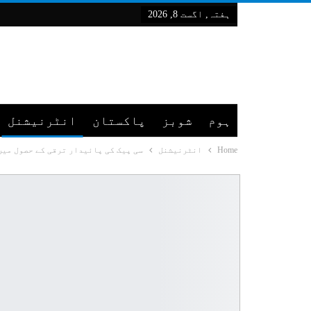
ہفتہ, اگست 8, 2026
ہوم
شوبز
پاکستان
انٹرنیشنل
Home
انٹرنیشنل
سی پیک کی پائیدار ترقی کے حصول میں