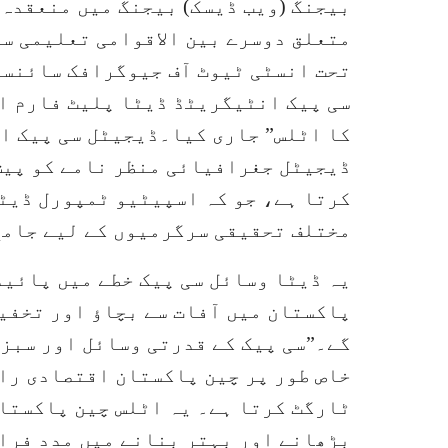
بیجنگ (ویب ڈیسک) بیجنگ میں منعقدہ 
متعلق دوسرے بین الاقوامی تعلیمی س
تحت انسٹی ٹیوٹ آف جیوگرافک سائنس
سی پیک انٹیگریٹڈ ڈیٹا پلیٹ فارم او
کا اٹلس” جاری کیا۔ڈیجیٹل سی پیک ا
ڈیجیٹل جغرافیائی منظر نامے کو پیش
کرتا ہے، جو کہ اسپیٹیو ٹمپورل ڈیٹا
مختلف تحقیقی سرگرمیوں کے لیے جامع
یہ ڈیٹا وسائل سی پیک خطے میں پائید
پاکستان میں آفات سے بچاؤ اور تخفی
گے۔”سی پیک کے قدرتی وسائل اور سبز 
خاص طور پر چین پاکستان اقتصادی را
ٹارگٹ کرتا ہے۔ یہ اٹلس چین پاکستان
بڑھانے اور بہتر بنانے میں مدد فرا