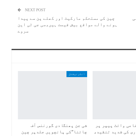
NEXT POST
ی
چین کی مستحکم مارکیٹ اور کھلے پن سے پیدا
ہونے والے مواقع بیش قیمت ہیں،سی جی ٹی این
سروے
انٹرنیشنل
اعی وائٹ پیپر پر
شی جن پھنگ: دی گورننس آف
ی کی شدید تنقید،
چائنا”کی پانچویں جلدپر چین