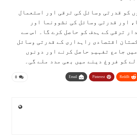
 کو قدرتی وسائل کی ترقی اور استعمال
، اور قدرتی وسائل کی نشوونما اور
ر ترقی کے ہدف کو حاصل کرے گا۔ اس سے
کستان اقتصادی راہداری کے قدرتی وسائل
یں جامع تفہیم حاصل کرنے اور دونوں
ے کو فروغ دینے میں بھی مدد ملے گی۔
Email
Pinterest
ReddIt
0