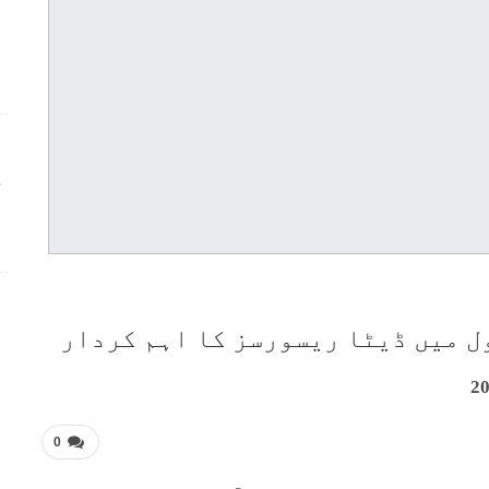
ج
ل میں ڈیٹا ریسورسز کا اہم کردار
0