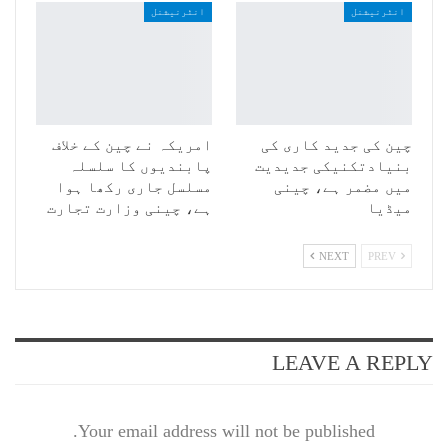
انٹرنیشنل
انٹرنیشنل
چین کی جدید کاری کی
امریکہ نے چین کے خلاف
بنیادتکنیکی جدیدیت
پابندیوں کا سلسلہ
میں مضمر ہے، چینی
مسلسل جاری رکھا ہوا
میڈیا
ہے، چینی وزارت تجارت
NEXT
PREV
LEAVE A REPLY
Your email address will not be published.