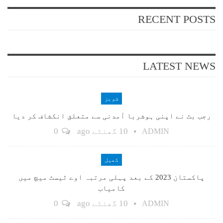
RECENT POSTS
LATEST NEWS
شوبز
رجب بٹ نے اپنی ہوشربا آمدنی سے متعلق انکشاف کر دیا
10 گھنٹے ago
0
ADMIN
کھیل
پاکستان 2023 کے بعد پہلی مرتبہ اوے ٹیسٹ میچ میں
کامیاب
10 گھنٹے ago
0
ADMIN