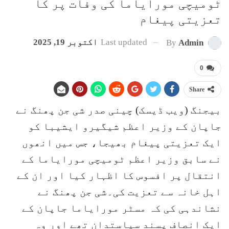
ٹومیچی مورایاما کی وفات پر کا
تعزیتی پیغام
Last updated
اکتوبر 19, 2025
By
Admin
0
Share
بیجنگ (ویب ڈیسک) چینی صدر شی جن پھنگ نے
جاپان کے وزیر اعظم شیگیرو ایشیبا کو
ایک تعزیتی پیغام بھیجا، جس میں انھوں
نے سابق وزیر اعظم ٹومیچی مورایاما کے
انتقال پر افسوس کا اظہار کیا اور ان کے
اہل خانہ سے تعزیت کی۔شی جن پھنگ نے
نشاندہی کی کہ مسٹر مورایاما جاپان کے
ایک انصاف پسند سیاستدان تھے اور وہ