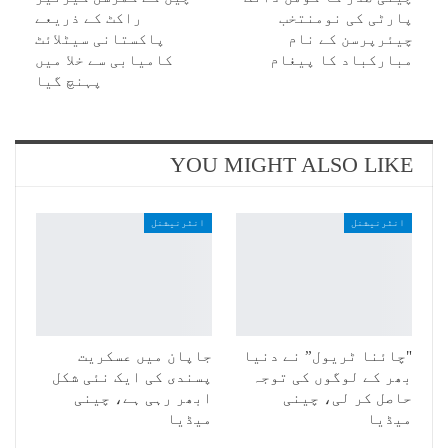
پارٹی کی نومنتخب
راکٹ کے ذریعے
چیئرپرسن کے نام
پاکستانی سیٹلائٹ
مبارکباد کا پیغام
کامیابی سے خلا میں
پہنچ گیا
YOU MIGHT ALSO LIKE
انٹرنیشنل
انٹرنیشنل
"چائنا ٹریول” نے دنیا
جاپان میں عسکریت
بھر کے لوگوں کی توجہ
پسندی کی ایک نئی شکل
حاصل کر لی، چینی
ابھر رہی ہے، چینی
میڈیا
میڈیا