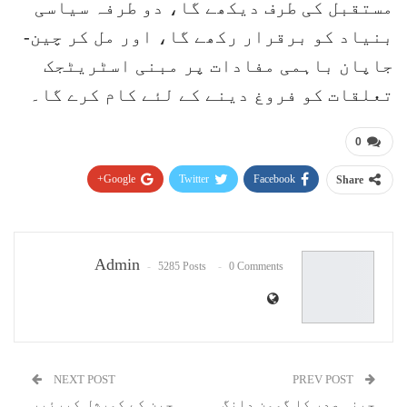
مستقبل کی طرف دیکھے گا، دو طرفہ سیاسی
بنیاد کو برقرار رکھے گا، اور مل کر چین-
جاپان باہمی مفادات پر مبنی اسٹریٹجک
تعلقات کو فروغ دینے کے لئے کام کرے گا۔
0
Google+
Twitter
Facebook
Share
Pinterest
WhatsApp
ReddIt
Email
Admin
5285 Posts
0 Comments
NEXT POST
PREV POST
چینی صدر کا گومن دانگ
چین کے کمرشل کیرئیر