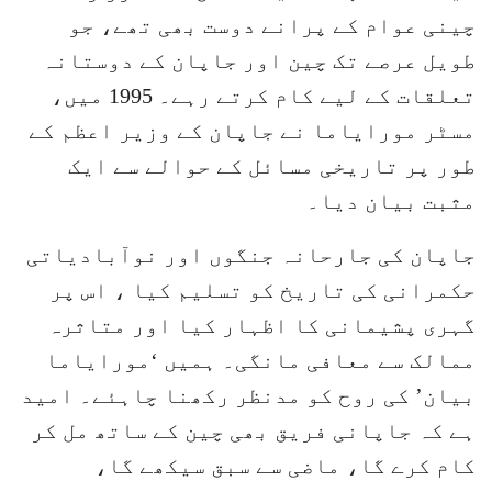
چینی عوام کے پرانے دوست بھی تھے، جو
طویل عرصے تک چین اور جاپان کے دوستانہ
تعلقات کے لیے کام کرتے رہے۔ 1995 میں،
مسٹر مورایاما نے جاپان کے وزیر اعظم کے
طور پر تاریخی مسائل کے حوالے سے ایک
مثبت بیان دیا۔
جاپان کی جارحانہ جنگوں اور نوآبادیاتی
حکمرانی کی تاریخ کو تسلیم کیا ، اس پر
گہری پشیمانی کا اظہار کیا اور متاثرہ
ممالک سے معافی مانگی۔ ہمیں ‘مورایاما
بیان’ کی روح کو مدنظر رکھنا چاہئے۔ امید
ہے کہ جاپانی فریق بھی چین کے ساتھ مل کر
کام کرے گا، ماضی سے سبق سیکھے گا،