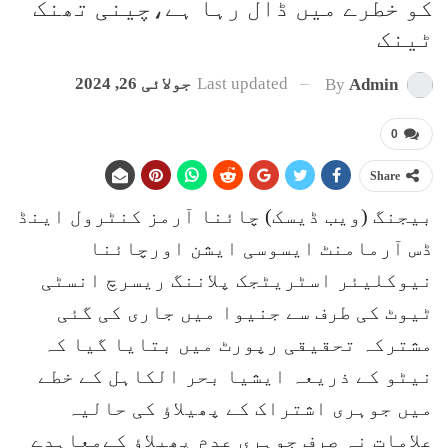
کو خطرے میں ڈال رہا ہے،چینی تھنک
ٹینک
Last updated
جولائی 26, 2024
By
Admin
0
Share
بیجنگ (ویب ڈیسک) چائنا آرمز کنٹرول اینڈ
ڈس آرمامنٹ ایسوسی ایشن اورچائنا
نیوکلیئر اسٹریٹجک پلاننگ ریسرچ انسٹی
ٹیوٹ کی طرف سے جنیوا میں جاری کی گئی
مشترکہ تحقیقی رپورٹ میں بتایا گیا کہ
نیٹو کے ذریعہ ایشیا بحر الکاہل کے خطے
میں جوہری اشتراک کے پھیلاؤ کی حالیہ
علامات نہ صرف جوہری عدم پھیلاؤ کےمعاہدے