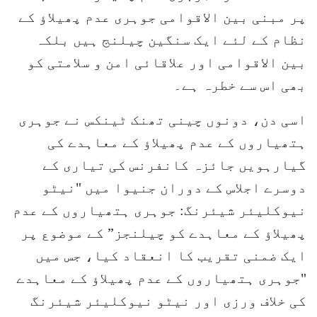
پر مبنی بین الاقوامی جوہری عدم پھیلاؤ کے
نظام کے لئے ایک سنگین چیلنج ہیں بلکہ
بین الاقوامی اور علاقائی امن و سلامتی کو
بھی اس سے خطرہ ہے۔
اسی دن، دونوں چینی تھنک ٹینکس نے جوہری
ہتھیاروں کے عدم پھیلاؤ کے معاہدے کی
گیارہویں جائزہ کانفرنس کی تیاری کے
دوسرے اجلاس کے دوران جنیوا میں "نیٹو
نیوکلیئر شیئرنگ: جوہری ہتھیاروں کے عدم
پھیلاؤ کے معاہدے کو چیلنجز” کے موضوع پر
ایک ضمنی تقریب کا انعقاد کیا، جس میں
"جوہری ہتھیاروں کے عدم پھیلاؤ کے معاہدے
کی خلاف ورزی اور نیٹو نیوکلیئر شیئرنگ