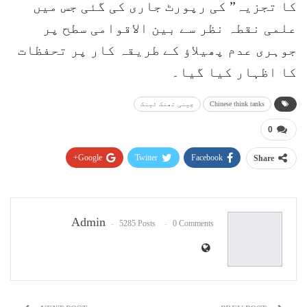
کا تجزیہ” کی رپورٹ جاری کی گئی جس میں
علمی نقطہ نظر سے بین الاقوامی سطح پر
جوہری عدم پھیلاؤ کے طریقہ کار پر تحفظات
کا اظہار کیا گیا۔
Chinese think tanks
چینی تھنک ٹینک
0
Google+
Twitter
Facebook
Share
Pinterest
WhatsApp
ReddIt
Email
Admin
5285 Posts
0 Comments