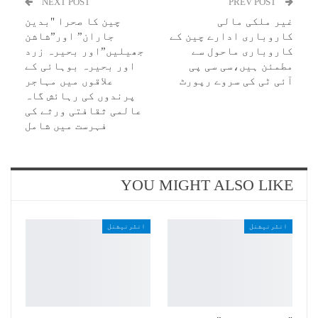
NEXT POST
PREV POST
غیر ملکی مالی
چین کا صحرا "بدین
کاروباری ادارے چین کے
جاران” اور”شاشن
کاروباری ماحول سے
جھیلیں”اور بحیرہ زرد
مطمئن ہیں،سی سی پی
اور بحیرہ بوہائی کے
آئی ٹی کی سروے رپورٹ
علاقوں میں مہاجر
پرندوں کی رہائش گاہ
عالمی ثقافتی ورثے کی
فہرست میں شامل
YOU MIGHT ALSO LIKE
انٹرنیشنل
انٹرنیشنل