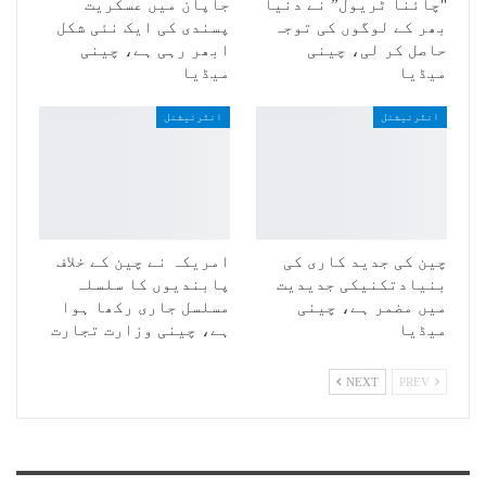
"چائنا ٹریول” نے دنیا
جاپان میں عسکریت
بھر کے لوگوں کی توجہ
پسندی کی ایک نئی شکل
حاصل کر لی، چینی
ابھر رہی ہے، چینی
میڈیا
میڈیا
انٹرنیشنل
انٹرنیشنل
چین کی جدید کاری کی
امریکہ نے چین کے خلاف
بنیادتکنیکی جدیدیت
پابندیوں کا سلسلہ
میں مضمر ہے، چینی
مسلسل جاری رکھا ہوا
میڈیا
ہے، چینی وزارت تجارت
NEXT
PREV