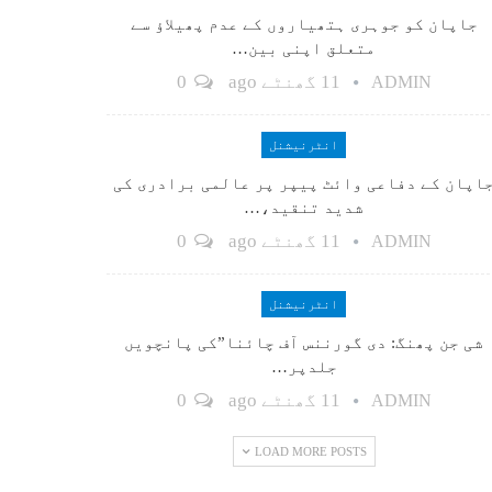
جاپان کو جوہری ہتھیاروں کے عدم پھیلاؤ سے
متعلق اپنی بین…
11 گھنٹے ago
0
ADMIN
انٹرنیشنل
اپان کے دفاعی وائٹ پیپر پر عالمی برادری کی
شدید تنقید،…
11 گھنٹے ago
0
ADMIN
انٹرنیشنل
شی جن پھنگ: دی گورننس آف چائنا”کی پانچویں
جلدپر…
11 گھنٹے ago
0
ADMIN
LOAD MORE POSTS