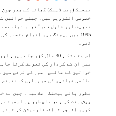
بیجنگ (ویب ڈیسک) گھانا کے صدر جون 
خصوصی انٹرویو میں، چینی خواتین کی
تعریف اور قابل فخر” قرار دیا۔جمعرا
1995 میں بیجنگ میں اقوام متحدہ 
تھی۔
اس وقت تک ، 30 سال گزر چکے
میں ان کے کردار کی تعریف کرنا چاہو
خواتین کے عالمی امور کی ترقی میں ک
عالمی خواتین کی سربراہی کانفرنس ک
بطور بانی بیجنگ اعلامیہ ، چین نے خ
پیش رفت کی ہے، خاص طور پر ابھرتے ہ
گرین انرجی ٹرانسفارمیشن کی ترقی ق