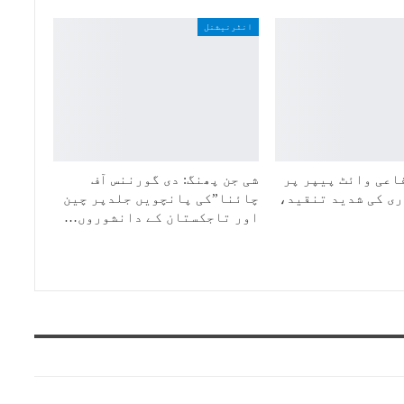
انٹرنیشنل
اعی وائٹ پیپر پر
شی جن پھنگ: دی گورننس آف
ی کی شدید تنقید،
چائنا”کی پانچویں جلدپر چین
اور تاجکستان کے دانشوروں…