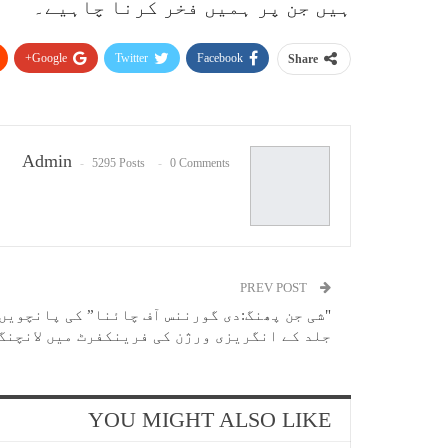
ہیں جن پر ہمیں فخر کرنا چاہیے۔
Google+
Twitter
Facebook
Share
Admin
5295 Posts
0 Comments
PREV POST
"شی جن پھنگ:دی گورننس آف چائنا” کی پانچویں
جلد کے انگریزی ورژن کی فرینکفرٹ میں لانچنگ
YOU MIGHT ALSO LIKE