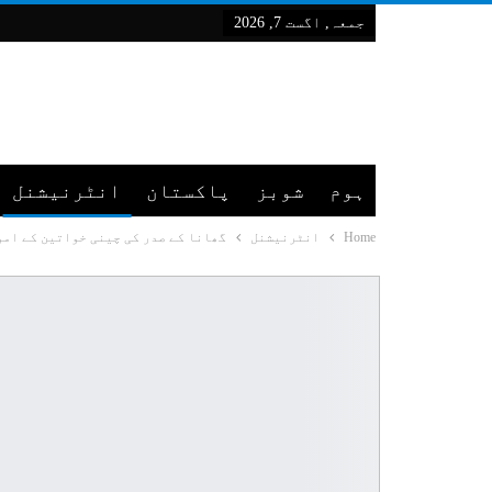
جمعہ, اگست 7, 2026
ہوم
شوبز
پاکستان
انٹرنیشنل
Home
انٹرنیشنل
گھانا کے صدر کی چینی خواتین کے امو