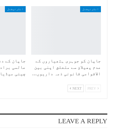
انٹرنیشنل
انٹرنیشنل
جاپان کو جوہری ہتھیاروں کے
جاپان کے دف
عدم پھیلاؤ سے متعلق اپنی بین
عالمی برادر
الاقوامی قانونی ذمہ داریوں…
چینی میڈیا
NEXT
PREV
LEAVE A REPLY