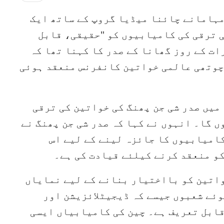
مہامانے چائنا میڈیا گروپ کے ساتھ ایک
 ترقی کی کامیابیوں کو "حقیقی، قابل
ت کے روز گھانا کے صدر کا کہنا تھا کہ
کی چوتھی عالمی خواتین کانفرنس منعقد ہوئی
 ہیں، اور میں صدر شی جن پھنگ کی خواتین کی ترقی
ں گا۔ انہوں نے کہا کہ صدر شی جن پھنگ نے
امیابیوں کا جائزہ لینے کے لیے اس
و منعقد کرنے کیلئے قیادت کی ہے۔
واتین کو بااختیار بنانے کے لیے نمایاں
وئے شعبوں جیسے کہ ڈیجیٹلائزیشن اور
ابل تعریف ہے۔ چین کی کامیابیاں ایسی