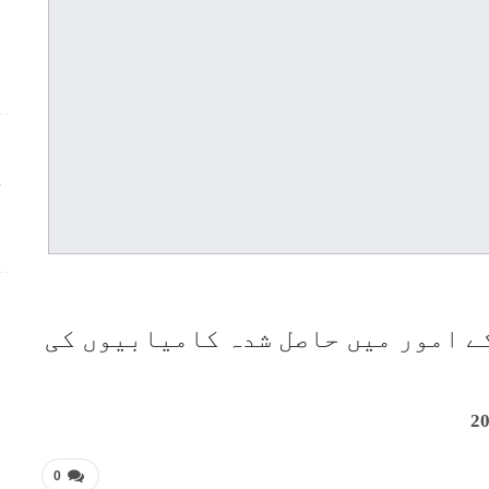
ج
ے امور میں حاصل شدہ کامیابیوں کی
0