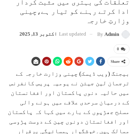
تعلقات کی بہتری میں مثبت کردار
ادا کرتے رہنے کو تیار ہے،چینی
وزارتِ خارجہ
Last updated
اکتوبر 13, 2025
By
Admin
0
Share
بیجنگ (ویب ڈیسک) چینی وزارت خارجہ کے
ترجمان لین جیئن نے یومیہ پریس کانفرنس
میں حالیہ دنوں پاکستان اور افغانستان
کے درمیان سرحدی علاقے میں ہونے والی
مسلح جھڑپوں کے بارے میں کہا کہ پاکستان
اور افغانستان دونوں چین کے دوست پڑوسی
ممالک ہیں۔خوشگوار ہمسائیگی برقرار