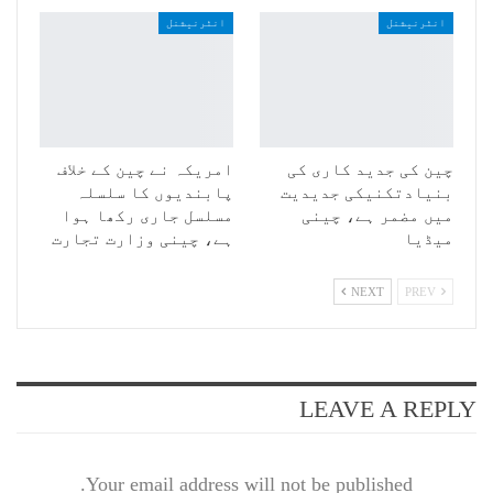
انٹرنیشنل
انٹرنیشنل
چین کی جدید کاری کی
امریکہ نے چین کے خلاف
بنیادتکنیکی جدیدیت
پابندیوں کا سلسلہ
میں مضمر ہے، چینی
مسلسل جاری رکھا ہوا
میڈیا
ہے، چینی وزارت تجارت
NEXT
PREV
LEAVE A REPLY
Your email address will not be published.