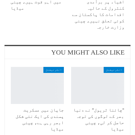
اشیاء پر برآمدی
میں اہم قوت ہیں، چینی
کنٹرول کے حالیہ
میڈیا
اقدامات کا پاکستان سے
کوئی تعلق نہیں، چینی
وزارت خارجہ
YOU MIGHT ALSO LIKE
انٹرنیشنل
انٹرنیشنل
"چائنا ٹریول” نے دنیا
جاپان میں عسکریت
بھر کے لوگوں کی توجہ
پسندی کی ایک نئی شکل
حاصل کر لی، چینی
ابھر رہی ہے، چینی
میڈیا
میڈیا