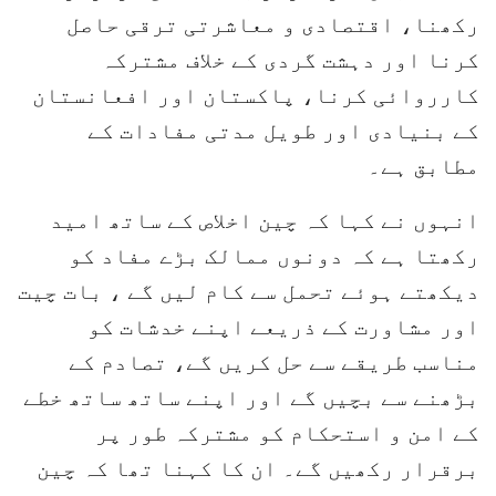
رکھنا، اقتصادی و معاشرتی ترقی حاصل
کرنا اور دہشت گردی کے خلاف مشترکہ
کارروائی کرنا، پاکستان اور افعانستان
کے بنیادی اور طویل مدتی مفادات کے
مطابق ہے۔
انہوں نے کہا کہ چین اخلاص کے ساتھ امید
رکھتا ہے کہ دونوں ممالک بڑے مفاد کو
دیکھتے ہوئے تحمل سے کام لیں گے ، بات چیت
اور مشاورت کے ذریعے اپنے خدشات کو
مناسب طریقے سے حل کریں گے، تصادم کے
بڑھنے سے بچیں گے اور اپنے ساتھ ساتھ خطے
کے امن و استحکام کو مشترکہ طور پر
برقرار رکھیں گے۔ ان کا کہنا تھا کہ چین