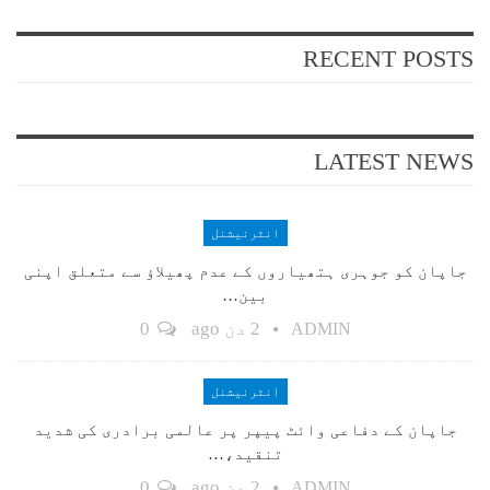
RECENT POSTS
LATEST NEWS
انٹرنیشنل
جاپان کو جوہری ہتھیاروں کے عدم پھیلاؤ سے متعلق اپنی
بین…
2 دن ago
0
ADMIN
انٹرنیشنل
جاپان کے دفاعی وائٹ پیپر پر عالمی برادری کی شدید
تنقید،…
2 دن ago
0
ADMIN