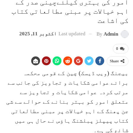
امور کی بہتری کیلئےچینی صدر کے
اہم خیالات پر مبنی مطالعاتی کتاب
کی اشاعت
Last updated
اکتوبر 11, 2025
By
Admin
0
Share
بیجنگ (ویب ڈیسک) چین کے قومی محکمہ
برائے عوامی شکایات و تجاویز کی جانب سے
مرتب کردہ عوامی شکایات و تجاویز سے
متعلق امور کو بہتر بنانے کے حوالے سے شی
جن پھنگ کے اہم خیالات پر مبنی مطالعاتی
کتاب پیپلز پبلشنگ ہاؤس نے حال ہی میں
شائع کی ہے۔