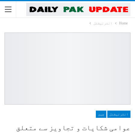
Home
انٹرنیشنل
انٹرنیشنل
چین
عوامی شکایات و تجاویز سے متعلق