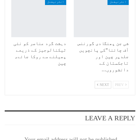
انٹرنیشنل
انٹرنیشنل
شی جن پھنگ: دی گورننس
دہشت گرد عناصر کو نئی
آف چائنا”کی پانچویں
ٹیکنالوجیز کے ذریعے
جلدپر چین اور
پھیلنے سے روکا جائے،
تاجکستان کے
چین
دانشوروں…
NEXT
PREV
LEAVE A REPLY
Your email address will not be published.