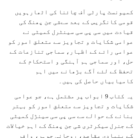
کمیونسٹ پارٹی آف چائنا کی اٹھارہویں
قومی کانگریس کے بعد سےشی جن پھنگ کی
قیادت میں سی پی سی سینٹرل کمیٹی نے
عوامی شکایات و تجاویز سے متعلق امور کو
عوامی رائے کے اظہار، سماجی تنازعات کے
حل، اور سماجی ہم آہنگی و استحکام کے
تحفظ کے لئے آگے بڑھانے میں اہم
کامیابیاں حاصل کی ہیں۔
یہ کتاب 9 ابواب پر مشتمل ہے، جو عوامی
شکایات و تجاویز سے متعلق امور کو بہتر
بنانے کے حوالے سے سی پی سی سینڑل کمیٹی
کے جنرل سیکرٹری شی جن پھنگ کے اہم خیالات
کے بنیادی مقاصد، روحانی جوہر، وافر