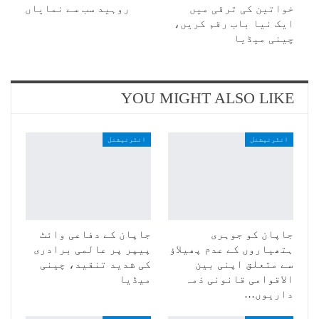
خواتین کی ترقی میں
روہید سب سے نمایاں
ایک نیا باب رقم کریں،
چینی میڈیا
YOU MIGHT ALSO LIKE
انٹرنیشنل
انٹرنیشنل
جاپان کو جوہری
جاپان کے دفاعی وائٹ
ہتھیاروں کے عدم پھیلاؤ
پیپر پر عالمی برادری
سے متعلق اپنی بین
کی شدید تنقید، چینی
الاقوامی قانونی ذمہ
میڈیا
داریوں…