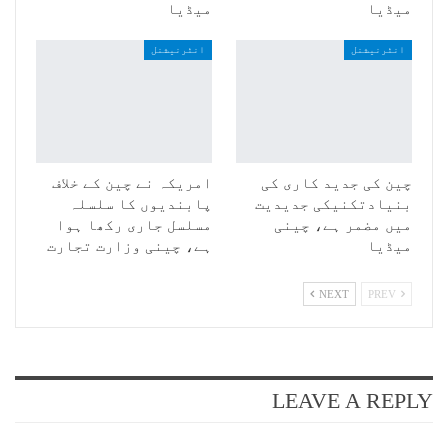
میڈیا
میڈیا
انٹرنیشنل
انٹرنیشنل
چین کی جدید کاری کی
امریکہ نے چین کے خلاف
بنیادتکنیکی جدیدیت
پابندیوں کا سلسلہ
میں مضمر ہے، چینی
مسلسل جاری رکھا ہوا
میڈیا
ہے، چینی وزارت تجارت
NEXT
PREV
LEAVE A REPLY