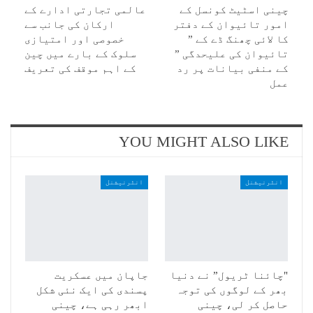
چینی اسٹیٹ کونسل کے
عالمی تجارتی ادارے کے
امور تائیوان کے دفتر
ارکان کی جانب سے
کا لائی چھنگ ڈے کے ”
خصوصی اور امتیازی
تائیوان کی علیحدگی ”
سلوک کے بارے میں چین
کے منفی بیانات پر رد
کے اہم موقف کی تعریف
عمل
YOU MIGHT ALSO LIKE
انٹرنیشنل
انٹرنیشنل
"چائنا ٹریول” نے دنیا
جاپان میں عسکریت
بھر کے لوگوں کی توجہ
پسندی کی ایک نئی شکل
حاصل کر لی، چینی
ابھر رہی ہے، چینی