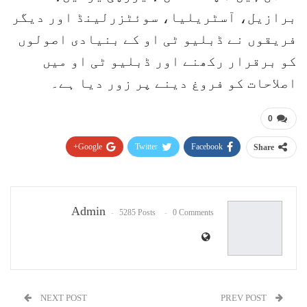
برازیل، آسٹریلیا، سوئٹزرلینڈ اور دیگر
فریقوں نے ڈبلیو ٹی او کے بنیادی اصولوں
کو برقرار رکھنے اور ڈبلیو ٹی او میں
اصلاحات کو فروغ دینے پر زور دیا ہے۔
0
Google+
Twitter
Facebook
Share
Pinterest
WhatsApp
ReddIt
Email
Admin
5285 Posts
0 Comments
NEXT POST
PREV POST