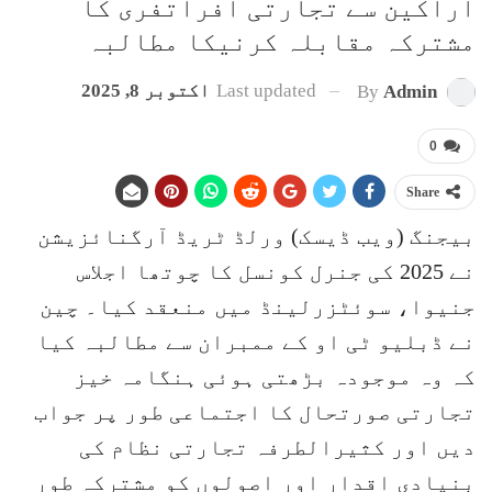
اراکین سے تجارتی افراتفری کا
مشترکہ مقابلہ کرنیکا مطالبہ
Last updated
اکتوبر 8, 2025
By
Admin
0
Share
بیجنگ (ویب ڈیسک) ورلڈ ٹریڈ آرگنائزیشن
نے 2025 کی جنرل کونسل کا چوتھا اجلاس
جنیوا، سوئٹزرلینڈ میں منعقد کیا۔ چین
نے ڈبلیو ٹی او کے ممبران سے مطالبہ کیا
کہ وہ موجودہ بڑھتی ہوئی ہنگامہ خیز
تجارتی صورتحال کا اجتماعی طور پر جواب
دیں اور کثیرالطرفہ تجارتی نظام کی
بنیادی اقدار اور اصولوں کو مشترکہ طور