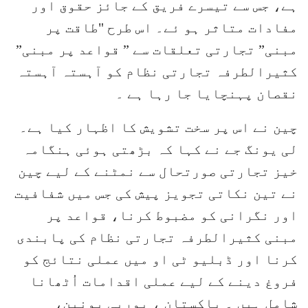
ہے، جس سے تیسرے فریق کے جائز حقوق اور
مفادات متاثر ہو ئے۔ اس طرح "طاقت پر
مبنی” تجارتی تعلقات سے ” قواعد پر مبنی”
کثیرالطرفہ تجارتی نظام کو آہستہ آہستہ
نقصان پہنچایا جا رہا ہے ۔
چین نے اس پر سخت تشویش کا اظہار کیا ہے۔
لی یونگ جے نے کہا کہ بڑھتی ہوئی ہنگامہ
خیز تجارتی صورتحال سے نمٹنے کے لیے چین
نے تین نکاتی تجویز پیش کی جس میں شفافیت
اور نگرانی کو مضبوط کرنا، قواعد پر
مبنی کثیرالطرفہ تجارتی نظام کی پابندی
کرنا اور ڈبلیو ٹی او میں عملی نتائج کو
فروغ دینے کے لیے عملی اقدامات اُٹھانا
شامل ہیں ۔ پاکستان ، یورپی یونین،