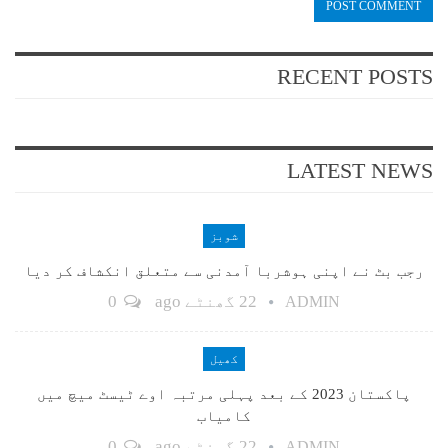
RECENT POSTS
LATEST NEWS
شوبز
رجب بٹ نے اپنی ہوشربا آمدنی سے متعلق انکشاف کر دیا
22 گھنٹے ago
0
ADMIN
کھیل
پاکستان 2023 کے بعد پہلی مرتبہ اوے ٹیسٹ میچ میں
کامیاب
22 گھنٹے ago
0
ADMIN