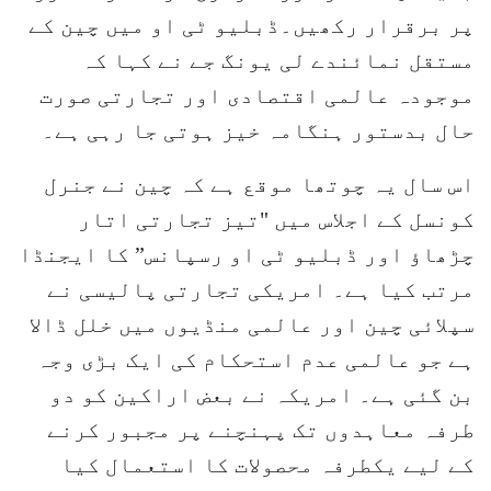
پر برقرار رکھیں۔ڈبلیو ٹی او میں چین کے
مستقل نمائندے لی یونگ جے نے کہا کہ
موجودہ عالمی اقتصادی اور تجارتی صورت
حال بدستور ہنگامہ خیز ہوتی جا رہی ہے۔
اس سال یہ چوتھا موقع ہے کہ چین نے جنرل
کونسل کے اجلاس میں "تیز تجارتی اتار
چڑھاؤ اور ڈبلیو ٹی او رسپانس” کا ایجنڈا
مرتب کیا ہے۔ امریکی تجارتی پالیسی نے
سپلائی چین اور عالمی منڈیوں میں خلل ڈالا
ہے جو عالمی عدم استحکام کی ایک بڑی وجہ
بن گئی ہے۔ امریکہ نے بعض اراکین کو دو
طرفہ معاہدوں تک پہنچنے پر مجبور کرنے
کے لیے یکطرفہ محصولات کا استعمال کیا