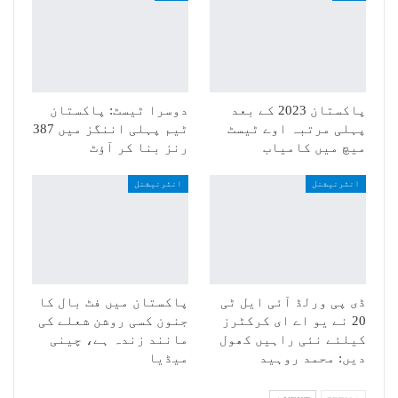
پاکستان 2023 کے بعد
دوسرا ٹیسٹ: پاکستان
پہلی مرتبہ اوے ٹیسٹ
ٹیم پہلی اننگز میں 387
میچ میں کامیاب
رنز بنا کر آؤٹ
انٹرنیشنل
انٹرنیشنل
ڈی پی ورلڈ آئی ایل ٹی
پاکستان میں فٹ بال کا
20 نے یو اے ای کرکٹرز
جنون کسی روشن شعلے کی
کیلئے نئی راہیں کھول
مانند زندہ ہے، چینی
دیں: محمد روہید
میڈیا