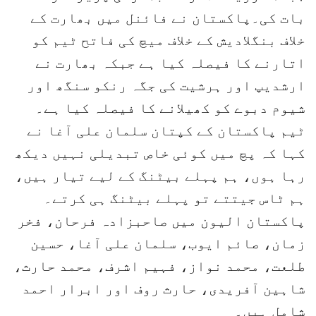
بات کی۔پاکستان نے فائنل میں بھارت کے
خلاف بنگلادیش کے خلاف میچ کی فاتح ٹیم کو
اتارنے کا فیصلہ کیا ہے جبکہ بھارت نے
ارشدیپ اور ہرشیت کی جگہ رنکو سنگھ اور
شیوم دبوے کو کھیلانے کا فیصلہ کیا ہے۔
ٹیم پاکستان کے کپتان سلمان علی آغا نے
کہا کہ پچ میں کوئی خاص تبدیلی نہیں دیکھ
رہا ہوں، ہم پہلے بیٹنگ کے لیے تیار ہیں،
ہم ٹاس جیتتے تو پہلے بیٹنگ ہی کرتے۔
پاکستان الیون میں صاحبزادہ فرحان، فخر
زمان، صائم ایوب، سلمان علی آغا، حسین
طلعت، محمد نواز، فہیم اشرف، محمد حارث،
شاہین آفریدی، حارث روف اور ابرار احمد
شامل ہیں۔