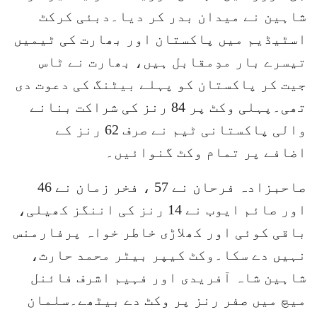
شاہین نے میدان بدر کر دیا۔دبئی کرکٹ
اسٹیڈیم میں پاکستان اور بھارت کی ٹیمیں
تیسرے بار مدِمقابل ہیں، بھارت نے ٹاس
جیت کر پاکستان کو پہلے بیٹنگ کی دعوت دی
تھی۔پہلی وکٹ پر 84 رنز کی شراکت بنانے
والی پاکستانی ٹیم نے صرف 62 رنز کے
اضافے پر تمام وکٹ گنوائیں۔
صاحبزادہ فرحان نے 57 ، فخر زمان نے 46
اور صائم ایوب نے 14 رنز کی اننگز کھیلی،
باقی کوئی اور کھلاڑی خاطر خواہ پرفارمنس
نہیں دے سکا۔وکٹ کیپر بیٹر محمد حارث،
شاہین شاہ آفریدی اور فہیم اشرف فائنل
میچ میں صفر رنز پر وکٹ دے بیٹھے۔سلمان