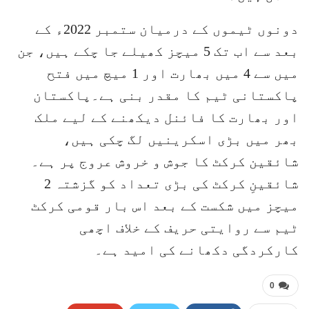
دونوں ٹیموں کے درمیان ستمبر 2022ء کے
بعد سے اب تک 5 میچز کھیلے جا چکے ہیں، جن
میں سے 4 میں بھارت اور 1 میچ میں فتح
پاکستانی ٹیم کا مقدر بنی ہے۔پاکستان
اور بھارت کا فائنل دیکھنے کے لیے ملک
بھر میں بڑی اسکرینیں لگ چکی ہیں،
شائقین کرکٹ کا جوش و خروش عروج پر ہے۔
شائقینِ کرکٹ کی بڑی تعداد کو گزشتہ 2
میچز میں شکست کے بعد اس بار قومی کرکٹ
ٹیم سے روایتی حریف کے خلاف اچھی
کارکردگی دکھانے کی امید ہے۔
0