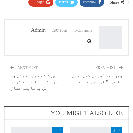
Google+
Twitter
Facebook
Share
Pinterest
WhatsApp
ReddIt
Email
Admin
5295 Posts
0 Comments
NEXT POST
PREV POST
چین میں "جرمن کمپنیوں
چین کے صوبہ گوئی چو
کا شہر” کی وجہ شہرت
میں دنیا کا بلند ترین
پل باضابطہ فعال
YOU MIGHT ALSO LIKE
کھیل
کھیل