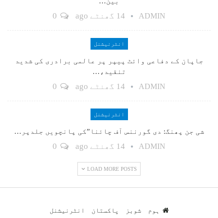
بین…
14 گھنٹے ago
0
ADMIN
انٹرنیشنل
جاپان کے دفاعی وائٹ پیپر پر عالمی برادری کی شدید
تنقید،…
14 گھنٹے ago
0
ADMIN
انٹرنیشنل
شی جن پھنگ: دی گورننس آف چائنا”کی پانچویں جلدپر…
14 گھنٹے ago
0
ADMIN
LOAD MORE POSTS
ہوم
شوبز
پاکستان
انٹرنیشنل