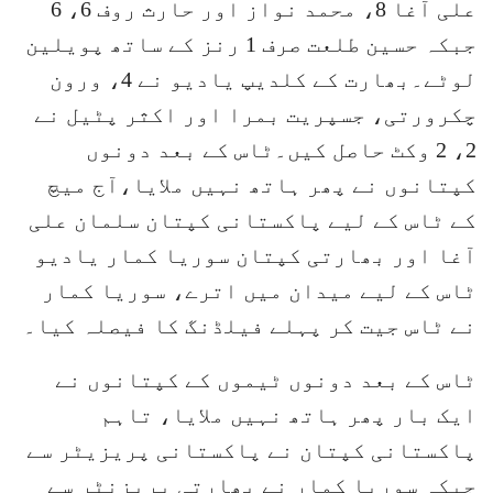
علی آغا 8، محمد نواز اور حارث روف 6، 6
جبکہ حسین طلعت صرف 1 رنز کے ساتھ پویلین
لوٹے۔بھارت کے کلدیپ یادیو نے 4، ورون
چکرورتی، جسپریت بمرا اور اکثر پٹیل نے
2، 2 وکٹ حاصل کیں۔ٹاس کے بعد دونوں
کپتانوں نے پھر ہاتھ نہیں ملایا،آج میچ
کے ٹاس کے لیے پاکستانی کپتان سلمان علی
آغا اور بھارتی کپتان سوریا کمار یادیو
ٹاس کے لیے میدان میں اترے، سوریا کمار
نے ٹاس جیت کر پہلے فیلڈنگ کا فیصلہ کیا۔
ٹاس کے بعد دونوں ٹیموں کے کپتانوں نے
ایک بار پھر ہاتھ نہیں ملایا، تاہم
پاکستانی کپتان نے پاکستانی پریزیٹر سے
جبکہ سوریا کمار نے بھارتی پریزنٹر سے