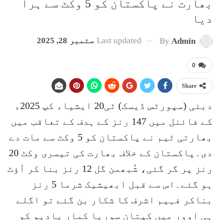
بھارت نے پاکستان کو 5 وکٹ سے ہرا
دیا
Last updated
ستمبر 28, 2025
By
Admin
0
Share
دبئی (سپورٹس ڈیسک) ٹی20 ایشیاء کپ 2025ء
کے فائنل میں 147 رنز کے ہدف کے تعاقب میں
بھارتی ٹیم نے پاکستان کو 5 وکٹ سے مات دے
دی۔پاکستان کے خلاف بھارت کی تیسری وکٹ 20
رنز پر گر گئی، شُبھمن گل 12 رنز بنا کر آؤٹ
ہو گئے۔اس سے قبل ابھیشیک شرما 5 رنز
بناکر فہیم اشرف کا شکار بن گئے تو اگلے
ہی اوور میں کپتان سوریا کمار یادیو کو