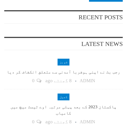
RECENT POSTS
LATEST NEWS
شوبز
رجب بٹ نے اپنی ہوشربا آمدنی سے متعلق انکشاف کر دیا
8 گھنٹے ago
0
ADMIN
کھیل
پاکستان 2023 کے بعد پہلی مرتبہ اوے ٹیسٹ میچ میں
کامیاب
8 گھنٹے ago
0
ADMIN