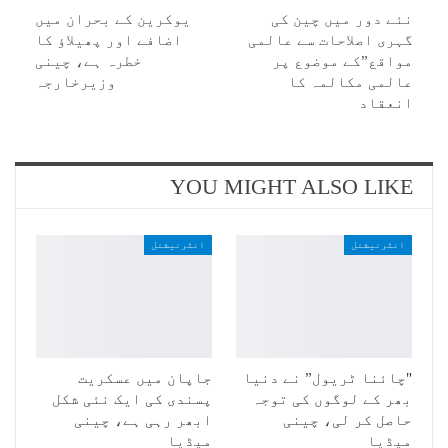
نئے دور میں چین کی
یوکرین کے بحران میں
گہری اصلاحات سے عالمی
اضافے اور پھیلاؤ کا
مواقع”کے موضوع پر
خطرہ ہے، چینی
عالمی مکالمہ کا
وزیرخارجہ
انعقاد
YOU MIGHT ALSO LIKE
انٹرنیشنل
انٹرنیشنل
"چائنا ٹریول” نے دنیا
جاپان میں عسکریت
بھر کے لوگوں کی توجہ
پسندی کی ایک نئی شکل
حاصل کر لی، چینی
ابھر رہی ہے، چینی
میڈیا
میڈیا