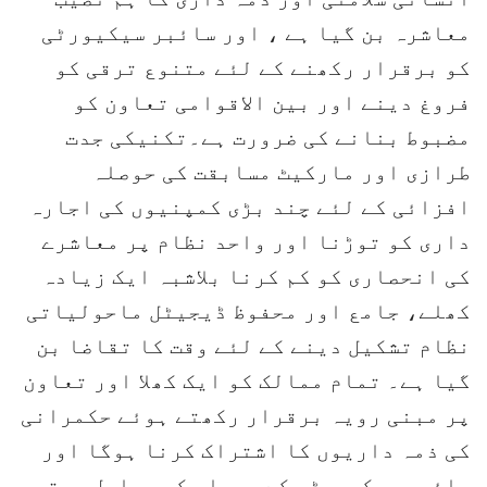
معاشرہ بن گیا ہے ، اور سائبر سیکیورٹی
کو برقرار رکھنے کے لئے متنوع ترقی کو
فروغ دینے اور بین الاقوامی تعاون کو
مضبوط بنانے کی ضرورت ہے۔تکنیکی جدت
طرازی اور مارکیٹ مسابقت کی حوصلہ
افزائی کے لئے چند بڑی کمپنیوں کی اجارہ
داری کو توڑنا اور واحد نظام پر معاشرے
کی انحصاری کو کم کرنا بلاشبہ ایک زیادہ
کھلے، جامع اور محفوظ ڈیجیٹل ماحولیاتی
نظام تشکیل دینے کے لئے وقت کا تقاضا بن
گیا ہے۔ تمام ممالک کو ایک کھلا اور تعاون
پر مبنی رویہ برقرار رکھتے ہوئے حکمرانی
کی ذمہ داریوں کا اشتراک کرنا ہوگا اور
سائبر سیکیورٹی کے معیار کو مسلسل بہتر