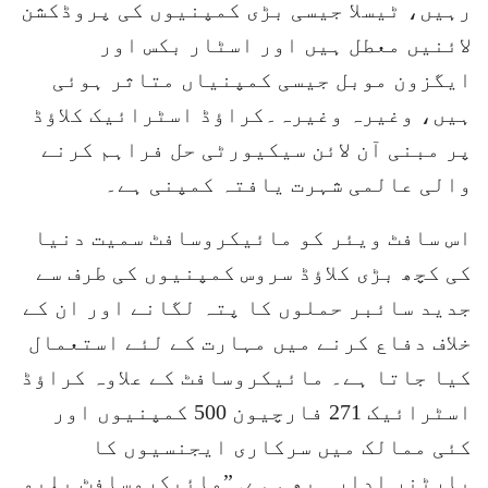
رہیں، ٹیسلا جیسی بڑی کمپنیوں کی پروڈکشن
لائنیں معطل ہیں اور اسٹار بکس اور
ایگزون موبل جیسی کمپنیاں متاثر ہوئی
ہیں، وغیرہ وغیرہ۔کراؤڈ اسٹرائیک کلاؤڈ
پر مبنی آن لائن سیکیورٹی حل فراہم کرنے
والی عالمی شہرت یافتہ کمپنی ہے۔
اس سافٹ ویئر کو مائیکروسافٹ سمیت دنیا
کی کچھ بڑی کلاؤڈ سروس کمپنیوں کی طرف سے
جدید سائبر حملوں کا پتہ لگانے اور ان کے
خلاف دفاع کرنے میں مہارت کے لئے استعمال
کیا جاتا ہے۔ مائیکروسافٹ کے علاوہ کراؤڈ
اسٹرائیک 271 فارچیون 500 کمپنیوں اور
کئی ممالک میں سرکاری ایجنسیوں کا
پارٹنر ادارہ بھی ہے۔”مائیکروسافٹ بلیو