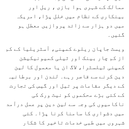
ممالک کے شہری ہوا بازی ، ریل اور
بینکاری کے نظام میں خلل پڑا، امریکہ
میں دو ہزار سے زائد پروازیں معطل ہو
گئیں۔
ویسٹ جاپان ریلوے کمپنی، آسٹریلیا کے کم
از کم چار بینک اور ٹیلی کمیونیکیشن
کمپنی ٹیلسٹرا، لاگ ان یا معمول کا لین
دین کرنے سے قاصر رہے۔ لندن اور برطانیہ
کے دیگر مقامات پر تیل اور گیس کی تجارت
کے کئی بڑے محکموں کو نیٹ ورک کی
ناکامیوں کی وجہ سے لین دین پر عمل درآمد
میں دشواری کا سامنا کرنا پڑا۔ کئی
شہروں میں طبی خدمات تاخیر کا شکار