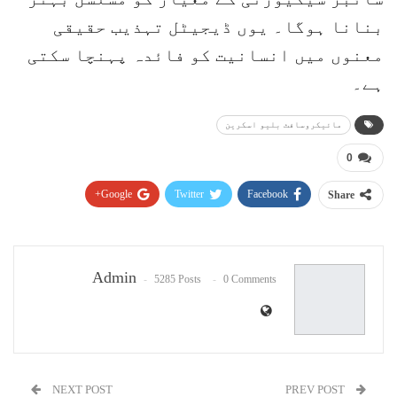
بنانا ہوگا۔ یوں ڈیجیٹل تہذیب حقیقی
معنوں میں انسانیت کو فائدہ پہنچا سکتی
ہے۔
مائیکروسافٹ بلیو اسکرین
0
Google+
Twitter
Facebook
Share
Pinterest
WhatsApp
ReddIt
Email
Admin
5285 Posts
0 Comments
NEXT POST
PREV POST