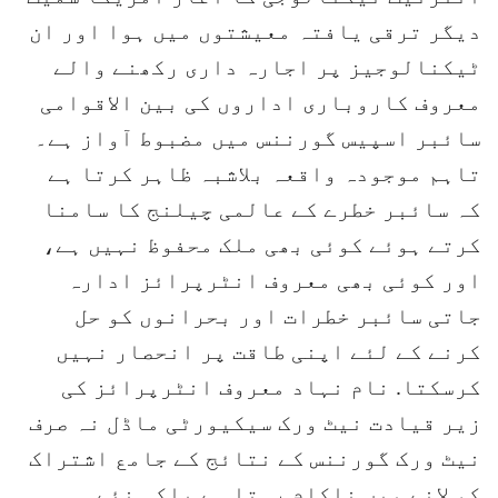
دیگر ترقی یافتہ معیشتوں میں ہوا اور ان
ٹیکنالوجیز پر اجارہ داری رکھنے والے
معروف کاروباری اداروں کی بین الاقوامی
سائبر اسپیس گورننس میں مضبوط آواز ہے۔
تاہم موجودہ واقعہ بلاشبہ ظاہر کرتا ہے
کہ سائبر خطرے کے عالمی چیلنج کا سامنا
کرتے ہوئے کوئی بھی ملک محفوظ نہیں ہے،
اور کوئی بھی معروف انٹرپرائز ادارہ
جاتی سائبر خطرات اور بحرانوں کو حل
کرنے کے لئے اپنی طاقت پر انحصار نہیں
کرسکتا. نام نہاد معروف انٹرپرائز کی
زیر قیادت نیٹ ورک سیکیورٹی ماڈل نہ صرف
نیٹ ورک گورننس کے نتائج کے جامع اشتراک
کو لانے میں ناکام رہتا ہے بلکہ نئے