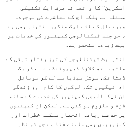
اسکرین” کا واقعہ نہ صرف ایک تکنیکی
مسئلہ ہے بلکہ آج کے معاشرے کی موجودہ
صورتحال کے لئے ایک سنگین انتباہ بھی ہے
، جو چند ٹیکنالوجی کمپنیوں کی خدمات پر
بہت زیادہ منحصر ہے۔
انٹرنیٹ ٹیکنالوجی کی تیز رفتار ترقی کے
ساتھ ساتھ کلاؤڈ کمپیوٹنگ سے لے کر بگ
ڈیٹا تک، سوشل میڈیا سے لے کر موبائل
ادائیگیوں تک، لوگوں کا کام اور زندگی
ان ٹیکنالوجی کمپنیوں کی خدمات کے ساتھ
لازم و ملزوم ہو گئی ہے۔ لیکن ان کمپنیوں
پر حد سے زیادہ انحصار ممکنہ خطرات اور
کمزوریاں بھی سامنے لاتا ہے جن کو نظر