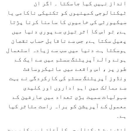
انداز نہیں کیا جاسکتا ۔ اگر ان
ٹیکنالوجی کمپنیوں کو تکنیکی ناکامی یا
سیکیورٹی کی خامیوں کا سامنا کرنا پڑتا
ہے، تو اس کا اثر تیزی سے پوری دنیا میں
پھیل سکتا ہے، جس سے ناقابل حساب نقصان
ہوسکتا ہے. دنیا میں سب سے زیادہ استعمال
ہونے والے آپریٹنگ سسٹم میں سے ایک کے
طور پر ، اس واقعے میں مائیکروسافٹ
ونڈوز آپریٹنگ سسٹم کی کارکردگی نے بہت
سے ممالک میں اہم اداروں اور کلیدی
سہولیات سمیت بڑی تعداد میں صارفین کے
معمول کے آپریشن کو براہ راست متاثر کیا
ہے۔
انٹرنیٹ ٹیکنالوجی کا آغاز امریکا سمیت