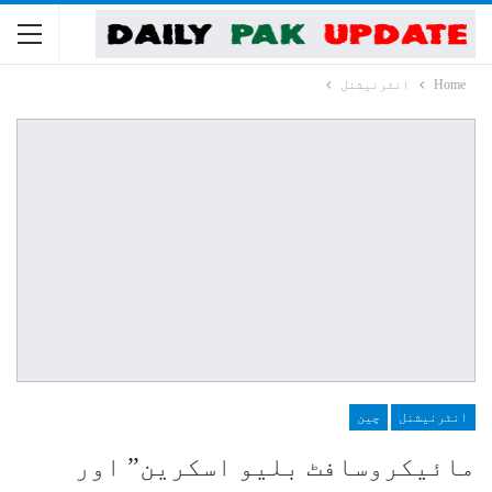
Home
انٹرنیشنل
انٹرنیشنل
چین
مائیکروسافٹ بلیو اسکرین” اور