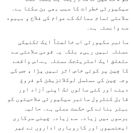
سیکیورٹی خطرات کا سبب بھی بن سکتا ہے۔
سلامتی تمام ممالک کے عوام کی فلاح و بہبود
سے وابستہ ہے۔
سائبر سکیورٹی اب خالصتاً ایک تکنیکی
مسئلہ نہیں رہی، بلکہ یہ قومی سلامتی سے
متعلق ایک اسٹریٹجک مسئلہ ہے.اس واقعے
کا چین پر کوئی خاص اثر نہیں پڑا ، جس کی
وجہ چین کی مسلسل لوکلائزیشن کو فروغ
دینے اور کئی سالوں تک اپنی آزاد اور
قابل کنٹرول سائبر سیکیورٹی صلاحیتوں کو
بہتر بنانے کی حکمت عملی ہے۔ حالیہ
برسوں میں زیادہ سے زیادہ چینی سرکاری
ایجنسیوں اور کاروباری اداروں نے غیر