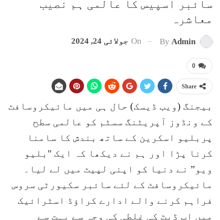
سائبر اسپیس کا عالمی ہم نصیب
معاشرہ
On
جولائی 24, 2024
By
Admin
0
Share
بیجنگ (ویب ڈیسک) حال ہی میں مائیکروسافٹ
کے ونڈوز آپریٹنگ سسٹم کو عالمی سطح
پربلیو اسکرین کے ساتھ بندش کا سامنا
کرنا پڑا اور ہم نے دیکھا کہ ایک "بلیو
ویو” نے دنیا کو اپنی لپیٹ میں لے لیا۔
مائیکروسافٹ کے لئے سائبر سکیورٹی سروس
فراہم کرنے والے ادارے کراؤڈ اسٹرائیک
میں اپ ڈیٹ کی غلطی کی وجہ سے بہت سے