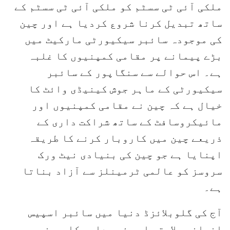
ملکی آئی ٹی سسٹم کو ملکی آئی ٹی سسٹم کے
ساتھ تبدیل کرنا شروع کردیا ہے اور چین
کی موجودہ سائبر سیکیورٹی مارکیٹ میں
بڑے پیمانے پر مقامی کمپنیوں کا غلبہ
ہے۔ اس حوالے سے سنگاپور کے سائبر
سیکیورٹی کے ماہر جوش کینیڈی وائٹ کا
خیال ہے کہ چین نے مقامی کمپنیوں اور
مائیکروسافٹ کے ساتھ شراکت داری کے
ذریعے چین میں کاروبار کرنے کا طریقہ
اپنایا ہے جو چین کی بنیادی نیٹ ورک
سروسز کو عالمی ٹرمینلز سے آزاد بناتا
ہے۔
آج کی گلوبلائزڈ دنیا میں سائبر اسپیس
انسانی سلامتی اور ذمہ داری کا ہم نصیب