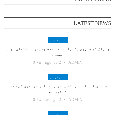
LATEST NEWS
انٹرنیشنل
جاپان کو جوہری ہتھیاروں کے عدم پھیلاؤ سے متعلق اپنی
بین…
2 دن ago
0
ADMIN
انٹرنیشنل
جاپان کے دفاعی وائٹ پیپر پر عالمی برادری کی شدید
تنقید،…
2 دن ago
0
ADMIN
انٹرنیشنل