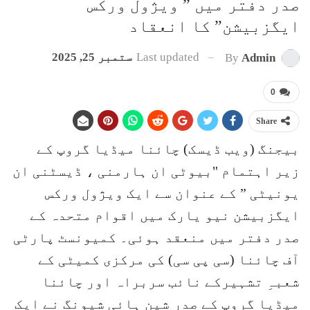
صدر دفتر میں ” ویژول ورکس
ایگزبیشن” کا انعقاد
Last updated
ستمبر 25, 2025
By
Admin
0
Share
بیجنگ (ویب ڈیسک) چائنا میڈیا گروپ کے
زیر اہتمام "بیوٹی ان ہارمنی ، ڈیسٹنی ان
یونیٹی ” کے عنوان سے ایک ویژول ورکس
ایگزبیشن نیو یارک میں اقوام متحدہ کے
صدر دفتر میں منعقد ہوئی۔ کمیونسٹ پارٹی
آف چائنا (سی پی سی) کی مرکزی کمیٹی کے
شعبہِ تشہیرکے نائب سربراہ اور چائنا
میڈیا گروپ کے صدر شین ہائی شیونگ نے ایک