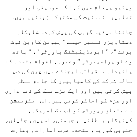
ویڈیو پیغام میں کہا کہ موسیقی اور
تصاویر انسانیت کی مشترکہ زبانیں ہیں۔
چائنا میڈیا گروپ کی پیش کردہ شاہکار
دستاویزی فلمیں جیسے ” ہیومن کاربن فوٹ
پرنٹ "، ” ایریڈیکیٹنگ پاورٹی "، ” پاتھ
وے ٹو پراسپیرٹی ” وغیرہ، اقوام متحدہ کے
پائیدار ترقیاتی ایجنڈے میں چین کی دس
سالہ شرکت کی کامیابیوں کا جامع منظر
پیش کرتی ہیں اور ایک بڑے ملک کی ذمہ داری
اور عزم کو اجاگر کرتی ہیں۔اس ایگزبیشن
سے متعلق رپورٹس کو اب تک امریکہ،
کینیڈا، برطانیہ، جرمنی، اسپین، جاپان،
جنوبی کوریا، متحدہ عرب امارات، بھارت