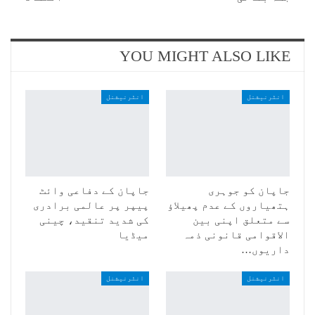
YOU MIGHT ALSO LIKE
انٹرنیشنل
انٹرنیشنل
جاپان کو جوہری
جاپان کے دفاعی وائٹ
ہتھیاروں کے عدم پھیلاؤ
پیپر پر عالمی برادری
سے متعلق اپنی بین
کی شدید تنقید، چینی
الاقوامی قانونی ذمہ
میڈیا
داریوں…
انٹرنیشنل
انٹرنیشنل