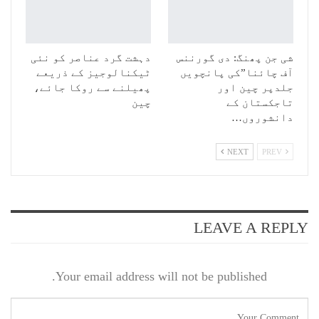
شی جن پھنگ: دی گورننس
دہشت گرد عناصر کو نئی
آف چائنا”کی پانچویں
ٹیکنالوجیز کے ذریعے
جلدپر چین اور
پھیلنے سے روکا جائے،
تاجکستان کے
چین
دانشوروں…
NEXT
PREV
LEAVE A REPLY
Your email address will not be published.