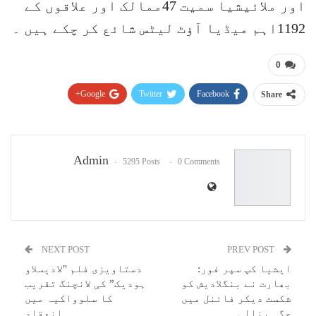
اور ملائیشیا سمیت 47ممالک اور علاقوں کے
1192اہم میڈیا آؤٹ لیٹس شائع کر چکے ہیں ۔
0
Google+
Twitter
Facebook
Share
Pinterest
WhatsApp
ReddIt
Email
Admin
5295 Posts
0 Comments
NEXT POST
PREV POST
ایشیا کپ سپر فور:
دستاویزی فلم "لادیسلاو
بھارت نے بنگلادیش کو
ہودیک” کی لانچنگ تقریب
شکست دیکر فائنل میں
کا سلوواکیہ میں
جگہ بنالی
انعقاد