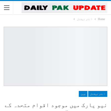
Home
انٹرنیشنل
انٹرنیشنل
چین
نیو یارک میں موجود اقوام متحدہ کے