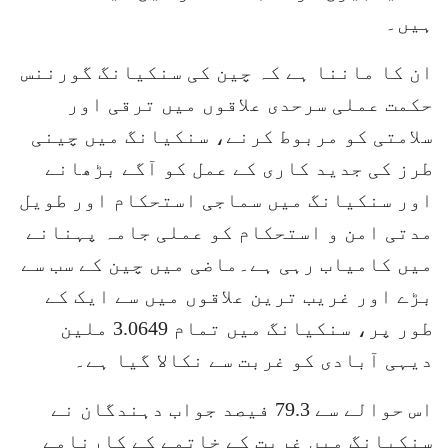
ہیں۔
ان کا ماننا ہے کہ چین کی سنکیانگ گورننس
حکمت عملی سرحدی علاقوں میں ترقی اور
سلامتی کو مربوط کرنے، سنکیانگ میں چینی
طرز کی جدید کاری کے عمل کو آگے بڑھانے
اور سنکیانگ میں سماجی استحکام اور طویل
مدتی امن و استحکام کو عملی جامہ پہنانے
میں کامیاب رہی ہے۔ماضی میں چین کے سب سے
بڑے اور غریب ترین علاقوں میں سے ایک کے
طور پر، سنکیانگ میں تمام 3.0649 ملین
دیہی آبادی کو غربت سے نکالا گیا ہے۔
اس حوالے سے 79.3 فیصد جواب دہندگان نے
سنکیانگ میں غربت کے خاتمے کے کارنامے