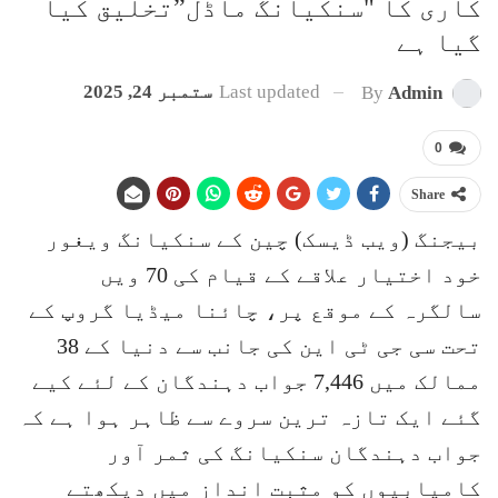
کاری کا "سنکیانگ ماڈل”تخلیق کیا
گیا ہے
Last updated
ستمبر 24, 2025
By
Admin
0
Share
بیجنگ (ویب ڈیسک) چین کے سنکیانگ ویغور
خود اختیار علاقے کے قیام کی 70 ویں
سالگرہ کے موقع پر، چائنا میڈیا گروپ کے
تحت سی جی ٹی این کی جانب سے دنیا کے 38
ممالک میں 7,446 جواب دہندگان کے لئے کیے
گئے ایک تازہ ترین سروے سے ظاہر ہوا ہے کہ
جواب دہندگان سنکیانگ کی ثمر آور
کامیابیوں کو مثبت انداز میں دیکھتے