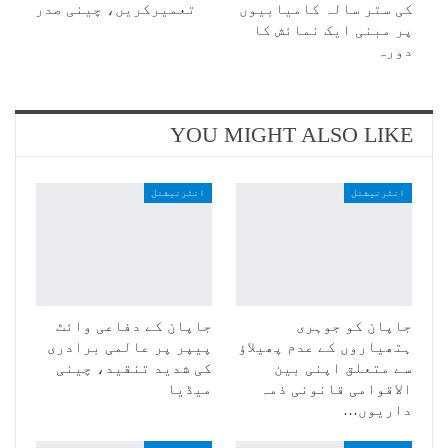
کی ستر سالہ کامیابیوں
تعمیرکریں، چینی صدر
پر مبنی ایک نمائش کا
دورہ
YOU MIGHT ALSO LIKE
انٹرنیشنل
انٹرنیشنل
جاپان کو جوہری
جاپان کے دفاعی وائٹ
ہتھیاروں کے عدم پھیلاؤ
پیپر پر عالمی برادری
سے متعلق اپنی بین
کی شدید تنقید، چینی
الاقوامی قانونی ذمہ
میڈیا
داریوں…