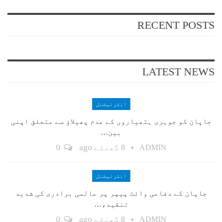
RECENT POSTS
LATEST NEWS
انٹرنیشنل
جاپان کو جوہری ہتھیاروں کے عدم پھیلاؤ سے متعلق اپنی
بین…
8 گھنٹے ago
0
ADMIN
انٹرنیشنل
جاپان کے دفاعی وائٹ پیپر پر عالمی برادری کی شدید
تنقید،…
8 گھنٹے ago
0
ADMIN