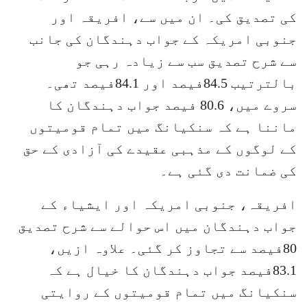
کی تصدیق کی۔ ان میں سے، افریقہ اور
جنوبی امریکہ کے جواب دہندگان کی جانب
سے شرح تصدیق سب سے زیادہ رہی جو
بالترتیب 84.5فیصد اور 84.1فیصد تھی۔
سروے میں، 80.6 فیصد جواب دہندگان کا
ماننا ہے کہ سنکیانگ میں تمام قومیتوں
کے لوگوں کے مذہبی عقیدے کی آزادی کے حق
کی ضمانت دی گئی ہے۔
افریقہ، جنوبی امریکہ اور ایشیاء کے
جواب دہندگان میں اس حوالے سے شرح تصدیق
80فیصد سے تجاوز کر گئی۔ علاوہ ازیں،
83.1فیصد جواب دہندگان کا خیال ہے کہ
سنکیانگ میں تمام قومیتوں کے روایتی