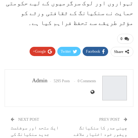
تہواروں اور لوک سرگرمیوں کے لیے حکومتی
حمایت نے سنکیانگ کے ثقافتی ورثے کو
مؤثر طریقے سے تحفظ فراہم کیا ہے۔
0
Google+
Twitter
Facebook
Share
Pinterest
WhatsApp
ReddIt
Email
Admin
5295 Posts
0 Comments
NEXT POST
PREV POST
چینی صدر کا سنکیانگ
ایک متحد اور سوشلسٹ
ویغور خود اختیار علاقے
جدید سنکیانگ کی