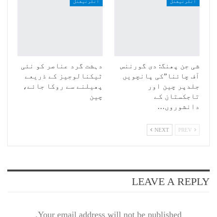
انٹرنیشنل
انٹرنیشنل
شی جن پھنگ: دی گورننس
دہشت گرد عناصر کو نئی
آف چائنا”کی پانچویں
ٹیکنالوجیز کے ذریعے
جلدپر چین اور
پھیلنے سے روکا جائے،
تاجکستان کے
چین
دانشوروں…
NEXT
PREV
LEAVE A REPLY
Your email address will not be published.