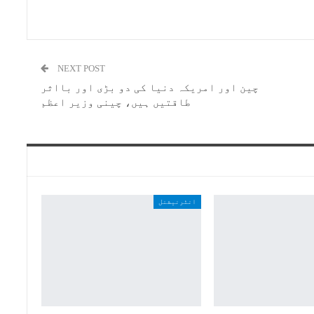
NEXT POST
چین اور امریکہ دنیا کی دو بڑی اور بااثر
طاقتیں ہیں، چینی وزیر اعظم
انٹرنیشنل