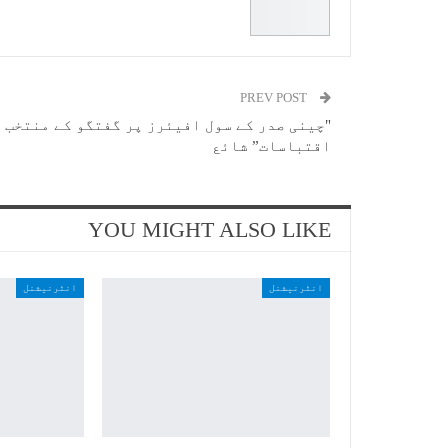
PREV POST
"چینی صدر کے سول افیئرز پر گفتگو کے منتخب
اقتباسات” شائع
YOU MIGHT ALSO LIKE
انٹرنیشنل
انٹرنیشنل