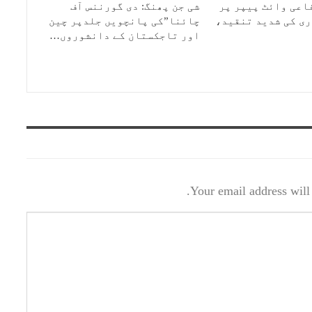
اعی وائٹ پیپر پر
شی جن پھنگ: دی گورننس آف
ی کی شدید تنقید،
چائنا”کی پانچویں جلدپر چین
اور تاجکستان کے دانشوروں…
Your email address will 