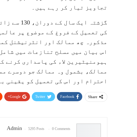
تجاویز تیار کر رہے ہیں۔
گزشتہ ایک س
کی تعمیل کے فروغ کے موضوع پر عالمی
مذکورہ چھ ممالک اور انٹرنیشنل کمیٹ
اس بیان میں مسلح تنازعات میں شامل
ہیومنیٹیرین لاء کی پاسداری کرنے کی
ممالک، بشمول وہ ممالک جو دوسرے مما
احترام اور اس کی تعمیل کو یقینی بن
Google+
Twitter
Facebook
Share
Admin
5295 Posts
0 Comments