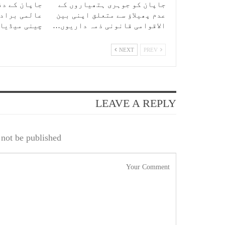
جاپان کو جوہری ہتھیاروں کے
جاپان کے دف
عدم پھیلاؤ سے متعلق اپنی بین
عالمی برادر
الاقوامی قانونی ذمہ داریوں…
چینی میڈیا
NEXT
PREV
LEAVE A REPLY
not be published.