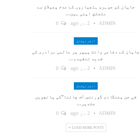
جاپان کو جوہری ہتھیاروں کے عدم پھیلاؤ سے
متعلق اپنی بین…
2 دن ago
0
ADMIN
انٹرنیشنل
اپان کے دفاعی وائٹ پیپر پر عالمی برادری کی
شدید تنقید،…
2 دن ago
0
ADMIN
انٹرنیشنل
شی جن پھنگ: دی گورننس آف چائنا”کی پانچویں
جلدپر…
2 دن ago
0
ADMIN
LOAD MORE POSTS