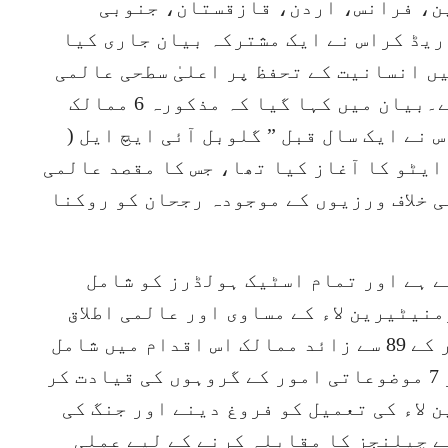
ین، فرانس، اردن، قازقستان، جنوبی
ریڈ کراس نے ایک مشترکہ بیان جاری کیا
کہ وہ 2026 میں جنگ میں انسانیت کے تحفظ پر اعلیٰ سطحی عالمی
کانفرنس کی مشترکہ میزبانی کریں گے۔بیان میں کہا گیا کہ مذکورہ 6 ممالک
نے ایک سال قبل ” گلوبل آئی ایچ ایل (
ایٹو کا آغاز کیا تھا، جس کا مقصد عالمی
ی خلاف ورزیوں کے موجودہ رجحان کو روکنا
ے ہے اور تمام اسٹیک ہولڈرز کو شامل
نیٹیرین لاء کے مساوی اور عالمی اطلاق
کو یقینی بنانا ہے۔ اب تک، دنیا بھر کے 89 سے زائد ممالک اس اقدام میں شامل
ہو چکے ہیں۔ 27 ممالک مشترکہ طور پر 7 موضوعاتی امور کے گروہوں کی قیادت کر
لاء کی تعمیل کو فروغ دینے اور جنگ کی
ے چیلنجز کا مقابلہ کرنے کے لیے عملی