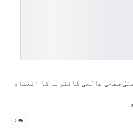
ج
لیٰ سطحی عالمی کانفرنس کا انعقاد
0