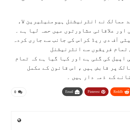
ال کے دوران، 130 سے زائد ممالک نے انٹرنیشنل ہیومنیٹیرین لاء
 اور علاقائی مشاورتوں میں حصہ لیا ہے ۔
ی آف دی ریڈ کراس کی جانب سے جاری کردہ
 تمام فریقوں سے انٹرنیشنل
 اپیل کی گئی ہے اور کہا گیا ہے کہ تمام
لک پر قابض ہیں ، اس قانون کے مکمل
انے کے ذمہ دار ہیں ۔
Email
Pinterest
ReddIt
0