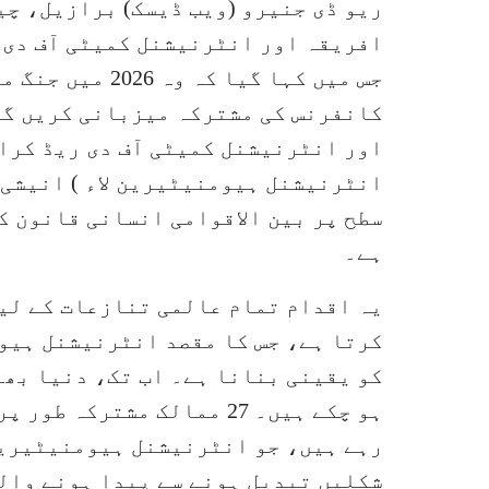
ریو ڈی جنیرو (ویب ڈیسک) برازیل، چ
افریقہ اور انٹرنیشنل کمیٹی آف دی 
جس میں کہا گیا 
اور انٹرنیشنل کمیٹی آف دی ریڈ کراس 
انٹرنیشنل ہیومنیٹیرین لاء ) انیشی 
سطح پر بین الاقوامی انسانی قانون ک
ہے۔
یہ اقدام تمام عالمی تنازعات کے لی
کرتا ہے، جس کا مقصد انٹرنیشنل ہیوم
رہے ہیں، جو انٹرنیشنل ہیومنیٹیرین 
شکلیں تبدیل ہونے سے پیدا ہونے وال