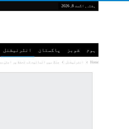
ہفتہ, اگست 8, 2026
ہوم
شوبز
پاکستان
انٹرنیشنل
Home
انٹرنیشنل
جنگ میں انسانیت کے تحفظ پر اعلیٰ سطحی عال