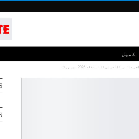
کھیل
می کانفرنس کا انعقاد 2026 میں ہوگا
S
S