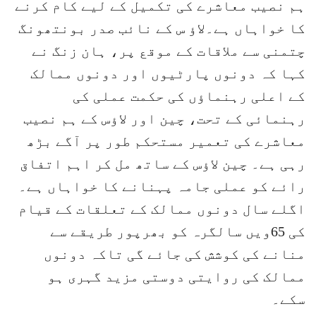
ہم نصیب معاشرے کی تکمیل کے لیے کام کرنے
کا خواہاں ہے۔لاؤ س کے نائب صدر بونتھونگ
چتمنی سے ملاقات کے موقع پر، ہان زنگ نے
کہا کہ دونوں پارٹیوں اور دونوں ممالک
کے اعلی رہنماؤں کی حکمت عملی کی
رہنمائی کے تحت، چین اور لاؤس کے ہم نصیب
معاشرے کی تعمیر مستحکم طور پر آگے بڑھ
رہی ہے۔ چین لاؤس کے ساتھ مل کر اہم اتفاق
رائے کو عملی جامہ پہنانے کا خواہاں ہے۔
اگلے سال دونوں ممالک کے تعلقات کے قیام
کی 65ویں سالگرہ کو بھرپور طریقے سے
منانے کی کوشش کی جائے گی تاکہ دونوں
ممالک کی روایتی دوستی مزید گہری ہو
سکے۔