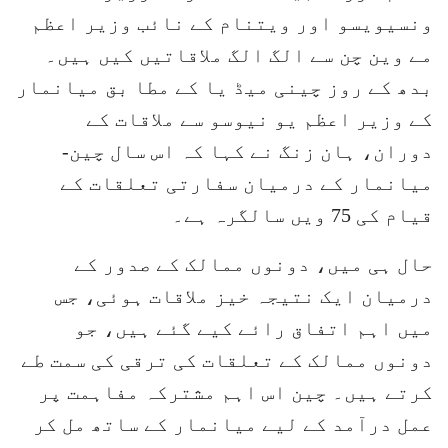
ونسیویسو اور ویتنام کے نائب وزیر اعظم
مے وین چن سے الگ الگ ملاقاتیں کیں ہیں۔
بدھ کے روز چینی میڈ یا کے مطا بق میانمار
کے وزیر اعظم یو نیوسو سے ملاقات کے
دوران، ہان زنگ نے کہا کہ اس سال چین-
میانمار کے درمیان سفارتی تعلقات کے
قیام کی 75 ویں سالگرہ ہے۔
حال ہی میں، دونوں ممالک کے صدور کے
درمیان ایک نتیجہ خیز ملاقات ہوئی، جس
میں اہم اتفاق رائے کیے گئے ہیں، جو
دونوں ممالک کے تعلقات کی ترقی کی سمت طے
کرتے ہیں۔ چین اس اہم مشترکہ مفاہمت پر
عمل درآمد کے لیے میانمار کے ساتھ مل کر