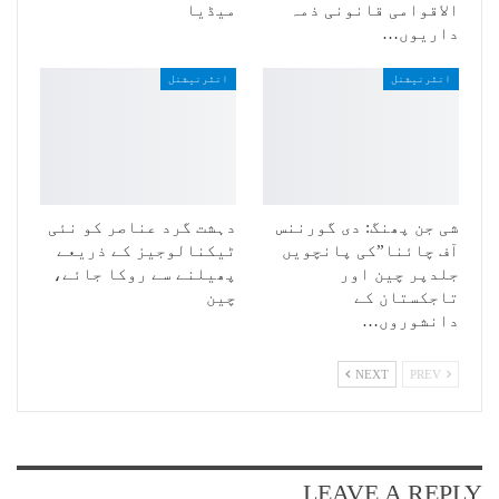
الاقوامی قانونی ذمہ
میڈیا
داریوں…
انٹرنیشنل
انٹرنیشنل
شی جن پھنگ: دی گورننس
دہشت گرد عناصر کو نئی
آف چائنا”کی پانچویں
ٹیکنالوجیز کے ذریعے
جلدپر چین اور
پھیلنے سے روکا جائے،
تاجکستان کے
چین
دانشوروں…
NEXT
PREV
LEAVE A REPLY