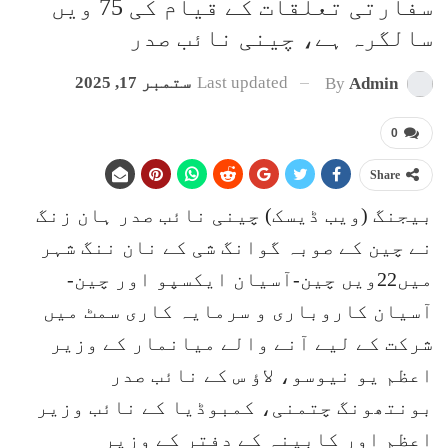
سفارتی تعلقات کے قیام کی 75 ویں
سالگرہ ہے، چینی نائب صدر
Last updated
ستمبر 17, 2025
By
Admin
0
Share
بیجنگ (ویب ڈیسک) چینی نائب صدر ہان زنگ
نے چین کے صوبہ گوانگ شی کے نان ننگ شہر
میں22ویں چین-آسیان ایکسپو اور چین-
آسیان کاروباری و سرمایہ کاری سمٹ میں
شرکت کے لیے آنے والے میانمار کے وزیر
اعظم یو نیوسو، لاؤ س کے نائب صدر
بونتھونگ چتمنی، کمبوڈیا کے نائب وزیر
اعظم اور کابینہ کے دفتر کے وزیر