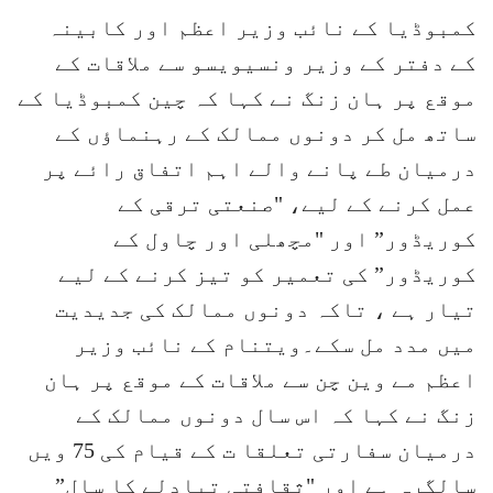
کمبوڈیا کے نائب وزیر اعظم اور کابینہ
کے دفتر کے وزیر ونسیویسو سے ملاقات کے
موقع پر ہان زنگ نے کہا کہ چین کمبوڈیا کے
ساتھ مل کر دونوں ممالک کے رہنماؤں کے
درمیان طے پانے والے اہم اتفاق رائے پر
عمل کرنے کے لیے، "صنعتی ترقی کے
کوریڈور” اور "مچھلی اور چاول کے
کوریڈور” کی تعمیر کو تیز کرنے کے لیے
تیار ہے ، تاکہ دونوں ممالک کی جدیدیت
میں مدد مل سکے۔ویتنام کے نائب وزیر
اعظم مے وین چن سے ملاقات کے موقع پر ہان
زنگ نے کہا کہ اس سال دونوں ممالک کے
درمیان سفارتی تعلقا ت کے قیام کی 75 ویں
سالگرہ ہے اور "ثقافتی تبادلے کا سال”