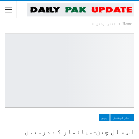
Home
انٹرنیشنل
انٹرنیشنل
چین
اس سال چین-میانمار کے درمیان