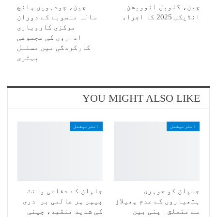
چین، گلوبل انوویشن
چین، چودہویں پانچ
انڈیکس 2025 کا اجراء
سالہ منصوبے کے دوران
مرکزی کاروباری
اداروں کی مجموعی
کارکردگی میں مسلسل
بہتری
YOU MIGHT ALSO LIKE
انٹرنیشنل
انٹرنیشنل
جاپان کو جوہری
جاپان کے دفاعی وائٹ
ہتھیاروں کے عدم پھیلاؤ
پیپر پر عالمی برادری
سے متعلق اپنی بین
کی شدید تنقید، چینی