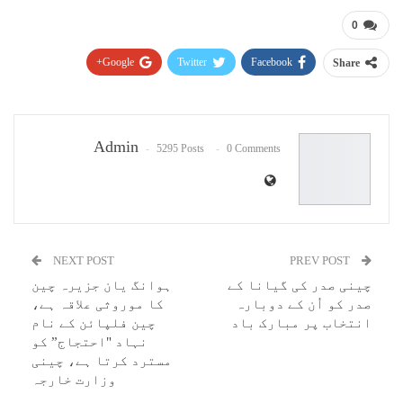
0
Google+
Twitter
Facebook
Share
Pinterest
WhatsApp
ReddIt
Email
Admin
5295 Posts
0 Comments
NEXT POST
PREV POST
چینی صدر کی گیانا کے
ہوانگ یان جزیرہ چین
صدر کو اُن کے دوبارہ
کا موروثی علاقہ ہے،
انتخاب پر مبارک باد
چین فلپائن کے نام
نہاد "احتجاج” کو
مسترد کرتا ہے، چینی
وزارت خارجہ