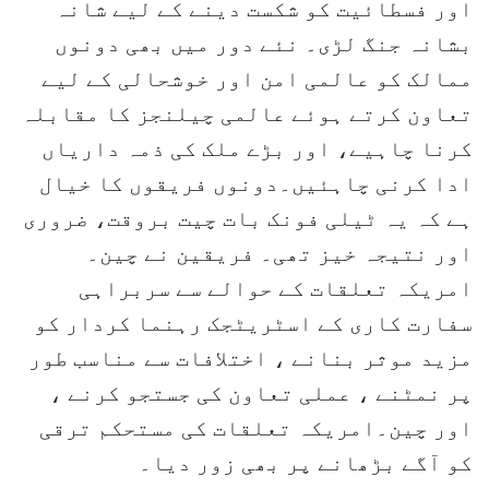
اور فسطائیت کو شکست دینے کے لیے شانہ
بشانہ جنگ لڑی۔ نئے دور میں بھی دونوں
ممالک کو عالمی امن اور خوشحالی کے لیے
تعاون کرتے ہوئے عالمی چیلنجز کا مقابلہ
کرنا چاہیے، اور بڑے ملک کی ذمہ داریاں
ادا کرنی چاہئیں۔دونوں فریقوں کا خیال
ہے کہ یہ ٹیلی فونک بات چیت بروقت، ضروری
اور نتیجہ خیز تھی۔ فریقین نے چین۔
امریکہ تعلقات کے حوالے سے سربراہی
سفارت کاری کے اسٹریٹجک رہنما کردار کو
مزید موثر بنانے ، اختلافات سے مناسب طور
پر نمٹنے ، عملی تعاون کی جستجو کرنے ،
اور چین۔امریکہ تعلقات کی مستحکم ترقی
کو آگے بڑھانے پر بھی زور دیا۔