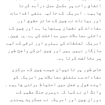
اتفاق رائے پر مکمل عمل درآمد کرنا
چاہیے ۔ امریکہ کے حالیہ منفی اقدامات
اور بیانات نے چین کے جائز حقوق اور
مفادات کو نقصان پہنچایا ہے اور چین کے
داخلی معاملات میں مداخلت کی ہے۔یہ چین۔
امریکہ تعلقات کی بہتری اور ترقی کے لیے
سازگار نہیں ہیں اور چین اس کی واضح طور
پر مخالفت کرتا ہے۔
خاص طور پر تائیوان جیسے چین کے مرکزی
مفادات سے متعلق معاملات پر امریکہ کو
اپنے قول و فعل میں احتیاط برتنی چاہیے ۔
وانگ ای نے کہا کہ دوسری جنگ عظیم کے
دوران چین اور امریکہ نے عسکریت پسندی