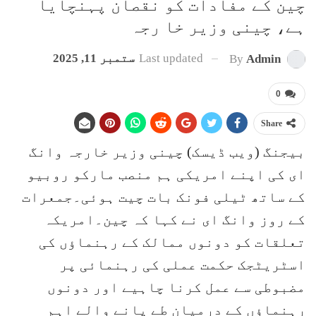
چین کے مفادات کو نقصان پہنچایا
ہے، چینی وزیر خا رجہ
Last updated
ستمبر 11, 2025
By
Admin
0
Share
بیجنگ (ویب ڈیسک) چینی وزیر خارجہ وانگ
ای کی اپنے امریکی ہم منصب مارکو روبیو
کے ساتھ ٹیلی فونک بات چیت ہوئی۔جمعرات
کے روز وانگ ای نے کہا کہ چین۔امریکہ
تعلقات کو دونوں ممالک کے رہنماؤں کی
اسٹریٹجک حکمت عملی کی رہنمائی پر
مضبوطی سے عمل کرنا چاہیے اور دونوں
رہنماؤں کے درمیان طے پانے والے اہم