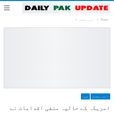
Home
انٹرنیشنل
انٹرنیشنل
چین
امریکہ کے حالیہ منفی اقدامات نے