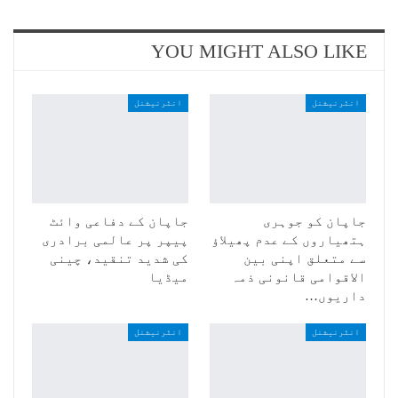
YOU MIGHT ALSO LIKE
انٹرنیشنل
انٹرنیشنل
جاپان کو جوہری
جاپان کے دفاعی وائٹ
ہتھیاروں کے عدم پھیلاؤ
پیپر پر عالمی برادری
سے متعلق اپنی بین
کی شدید تنقید، چینی
الاقوامی قانونی ذمہ
میڈیا
داریوں…
انٹرنیشنل
انٹرنیشنل