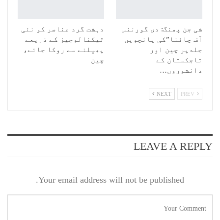
شی جن پھنگ: دی گورننس
دہشت گرد عناصر کو نئی
آف چائنا”کی پانچویں
ٹیکنالوجیز کے ذریعے
جلدپر چین اور
پھیلنے سے روکا جائے،
تاجکستان کے
چین
دانشوروں…
NEXT
PREV
LEAVE A REPLY
Your email address will not be published.