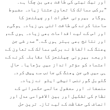
اور نیک نیتی کی طاقت بھی بن چکا ہے۔
"برکس ممالک کا تعاون جتنا زیادہ مضبوط
ہوگا، بیرونی خطرات اور چیلنجز کا
سامنا کرنے کی طاقت اتنی ہی زیادہ ہوگی،
اور اس کے لیے اقدامات بھی زیادہ ہوں گے،
اور نتائج بھی بہتر ہوں گے۔” صدر شی جن
پھنگ کے الفاظ نے برکس ممالک کے تعاون کے
ذریعے بیرونی چیلنجز کا مقابلہ کرنے کے
اعتماد کو مؤثر انداز میں بڑھایا۔ حال
ہی میں شی جن پھنگ کی جانب سے پیش کردہ
گلوبل گورننس انیشی ایٹو نے زیادہ
منصفانہ اور معقول عالمی حکمرانی کے
نظام کی تشکیل اور بین الاقوامی عدل اور
انصاف کی حفاظت کے لیے تازہ ترین حل