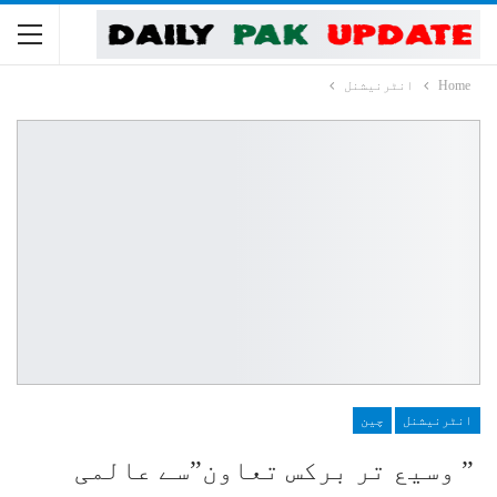
Home
انٹرنیشنل
انٹرنیشنل
چین
” وسیع تر برکس تعاون”سے عالمی