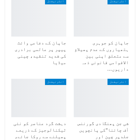
انٹرنیشنل
انٹرنیشنل
جاپان کو جوہری
جاپان کے دفاعی وائٹ
ہتھیاروں کے عدم پھیلاؤ
پیپر پر عالمی برادری
سے متعلق اپنی بین
کی شدید تنقید، چینی
الاقوامی قانونی ذمہ
میڈیا
داریوں…
انٹرنیشنل
انٹرنیشنل
شی جن پھنگ: دی گورننس
دہشت گرد عناصر کو نئی
آف چائنا”کی پانچویں
ٹیکنالوجیز کے ذریعے
جلدپر چین اور
پھیلنے سے روکا جائے،