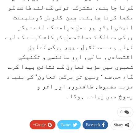
کرنا چاہئے، مشترکہ ترقی کے لئے طاقت کو
یکجا کرنا چاہئے۔ چین گلوبل ڈویلپمنٹ
انیشی ایٹو پر عمل درآمد کے لئے دیگر
برکس ممالک کے ساتھ مل کر کام کرنے کے لیے
تیار ہے ۔ مستقبل میں، برکس تعاون
اقتصادی، مالی، اور سائنسی و تکنیکی
شعبوں میں مزید تعاون کے نتائج پیدا کرے
گا، جس سے ‘ وسیع تر برکس تعاون’ کی بنیاد
مزید مضبوط، طاقتور، اور اثر و
رسوخ میں زیادہ ہوگا۔
0
Google+
Twitter
Facebook
Share
Pinterest
WhatsApp
ReddIt