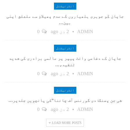
انٹرنیشنل
جاپان کو جوہری ہتھیاروں کے عدم پھیلاؤ سے متعلق اپنی
بین…
2 دن ago
0
ADMIN
انٹرنیشنل
جاپان کے دفاعی وائٹ پیپر پر عالمی برادری کی شدید
تنقید،…
2 دن ago
0
ADMIN
انٹرنیشنل
شی جن پھنگ: دی گورننس آف چائنا”کی پانچویں جلدپر…
2 دن ago
0
ADMIN
LOAD MORE POSTS