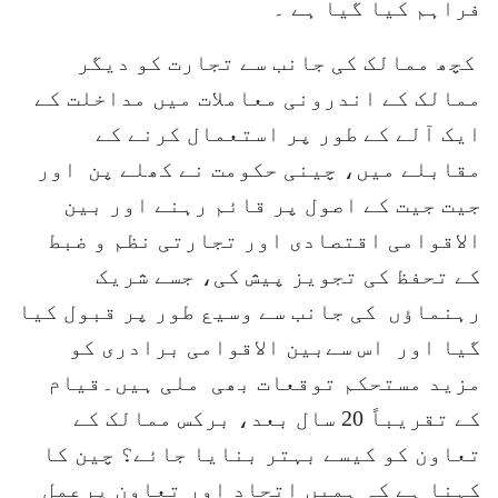
فراہم کیا گیا ہے ۔
کچھ ممالک کی جانب سے تجارت کو دیگر
ممالک کے اندرونی معاملات میں مداخلت کے
ایک آلے کے طور پر استعمال کرنے کے
مقابلے میں، چینی حکومت نے کھلے پن اور
جیت جیت کے اصول پر قائم رہنے اور بین
الاقوامی اقتصادی اور تجارتی نظم و ضبط
کے تحفظ کی تجویز پیش کی، جسے شریک
رہنماؤں کی جانب سے وسیع طور پر قبول کیا
گیا اور اس سےبین الاقوامی برادری کو
مزید مستحکم توقعات بھی ملی ہیں۔قیام
کے تقریباً 20 سال بعد، برکس ممالک کے
تعاون کو کیسے بہتر بنایا جائے؟ چین کا
کہنا ہے کہ ہمیں اتحاد اور تعاون پرعمل