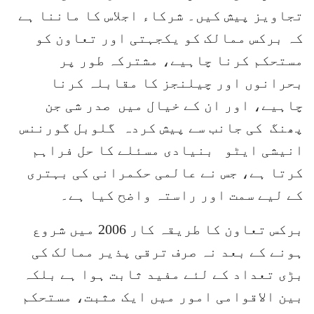
تجاویز پیش کیں۔ شرکاء اجلاس کا ماننا ہے
کہ برکس ممالک کو یکجہتی اور تعاون کو
مستحکم کرنا چاہیے، مشترکہ طور پر
بحرانوں اور چیلنجز کا مقابلہ کرنا
چاہیے، اور ان کے خیال میں صدر شی جن
پھنگ کی جانب سے پیش کردہ گلوبل گورننس
انیشی ایٹو بنیادی مسئلے کا حل فراہم
کرتا ہے، جس نے عالمی حکمرانی کی بہتری
کے لیے سمت اور راستہ واضح کیا ہے۔
برکس تعاون کا طریقہ کار 2006 میں شروع
ہونے کے بعد نہ صرف ترقی پذیر ممالک کی
بڑی تعداد کے لئے مفید ثابت ہوا ہے بلکہ
بین الاقوامی امور میں ایک مثبت، مستحکم