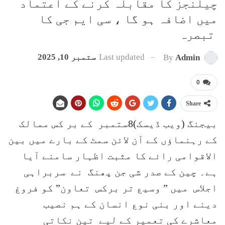
چیلنجز کا مقابلہ کرنے کے اعتماد
میں اضافہ ہو گا ، سی ایم جی کا
تبصرہ
Last updated
ستمبر 10, 2025
By
Admin
0
Share
بیجنگ (ویب ڈیسک)8ستمبر کے بر کس ممالک
کے رہنماؤں کے آن لائن سمٹ کے بارے میں بین
الاقوامی رائے کا مثبت اظہار سامنے آیا
ہے۔ چین کے صدر شی جن پھنگ نے سربراہی
اجلاس میں ” وسیع تر برکس تعاون” کو فروغ
دینے اور بنی نوع انسان کے ہم نصیب
معاشرے کی تعمیر کے لیے تین نکاتی