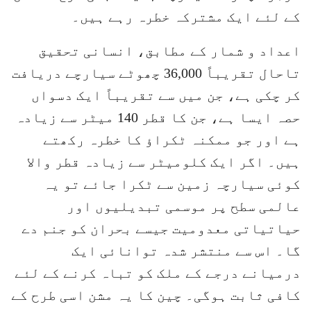
کے لئے ایک مشترکہ خطرہ رہے ہیں۔
اعداد و شمار کے مطابق، انسانی تحقیق
تاحال تقریباً 36,000 چھوٹے سیارچے دریافت
کر چکی ہے، جن میں سے تقریباً ایک دسواں
حصہ ایسا ہے، جن کا قطر 140 میٹر سے زیادہ
ہے اور جو ممکنہ ٹکراؤ کا خطرہ رکھتے
ہیں۔ اگر ایک کلومیٹر سے زیادہ قطر والا
کوئی سیارچہ زمین سے ٹکرا جائے تو یہ
عالمی سطح پر موسمی تبدیلیوں اور
حیاتیاتی معدومیت جیسے بحران کو جنم دے
گا۔ اس سے منتشر شدہ توانائی ایک
درمیانے درجے کے ملک کو تباہ کرنے کے لئے
کافی ثابت ہوگی۔ چین کا یہ مشن اسی طرح کے