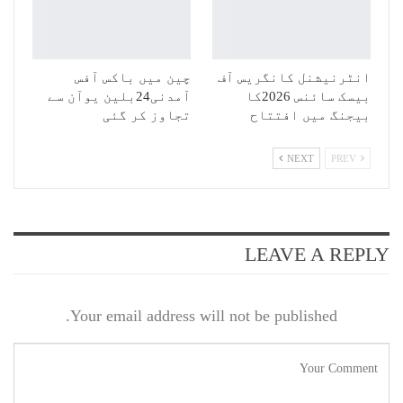
انٹرنیشنل کانگریس آف
چین میں باکس آفس
بیسک سائنس 2026کا
آمدنی24بلین یوآن سے
بیجنگ میں افتتاح
تجاوز کر گئی
NEXT
PREV
LEAVE A REPLY
Your email address will not be published.