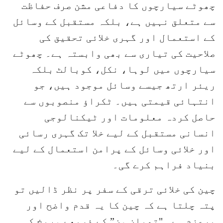
چھوٹے سیارچوں کا دفاعی مشن صرف حفاظت
سے متعلق نہیں ہے، بلکہ مستقبل کے وسائل
کے استعمال اور گہری خلائی تحقیق کی
صلاحیت کی تیاری سے بھی وابستہ ہے۔ چھوٹے
سیارچوں میں لوہا، نکل، کوبالٹ بلکہ
ریئر ارتھ جیسے وسائل موجود ہیں، جو
انتہائی قیمتی ہیں۔ ٹکراؤ منصوبوں سے
حاصل کردہ معلومات اور ٹیکنالوجی
انسانی مستقبل کے لیے خلا تک گہری رسائی
اور خلائی وسائل کے پرامن استعمال کے لیے
بنیاد فراہم کرے گی۔
چین کی خلائی ترقی کے سفر پر نظر ڈالیں تو
پتہ چلتا ہے کہ چین کا یہ قدم واضح اور
پرعزم ہے۔ "تھیان ون” کے ذریعے مریخ کی