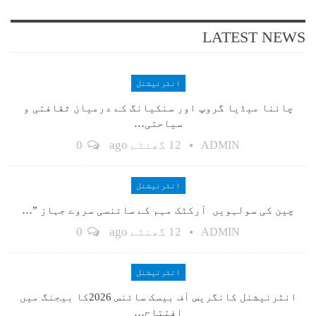
LATEST NEWS
انٹرنیشنل
چائنا میڈیا گروپ اور سنکیانگ کے درمیان ثقافتی و
سیاحتی…
12 گھنٹے ago
0
ADMIN
انٹرنیشنل
چین کی سولہویں آرکٹک مہم کے سائنسی سروے جہاز ”…
12 گھنٹے ago
0
ADMIN
انٹرنیشنل
انٹرنیشنل کانگریس آف بیسک سائنس 2026کا بیجنگ میں
افتتاح…