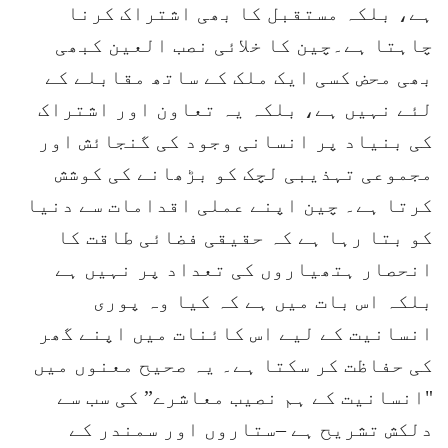
ہے، بلکہ مستقبل کا بھی اشتراک کرنا
چاہتا ہے۔چین کا خلائی نصب العین کبھی
بھی محض کسی ایک ملک کے ساتھ مقابلے کے
لئے نہیں ہے، بلکہ یہ تعاون اور اشتراک
کی بنیاد پر انسانی وجود کی گنجائش اور
مجموعی تہذیبی لچک کو بڑھانے کی کوشش
کرتا ہے۔ چین اپنے عملی اقدامات سے دنیا
کو بتا رہا ہے کہ حقیقی فضائی طاقت کا
انحصار ہتھیاروں کی تعداد پر نہیں ہے
بلکہ اس بات میں ہے کہ کیا وہ پوری
انسانیت کے لیے اس کائنات میں اپنے گھر
کی حفاظت کر سکتا ہے۔ یہ صحیح معنوں میں
"انسانیت کے ہم نصیب معاشرے” کی سب سے
دلکش تشریح ہے –ستاروں اور سمندر کے