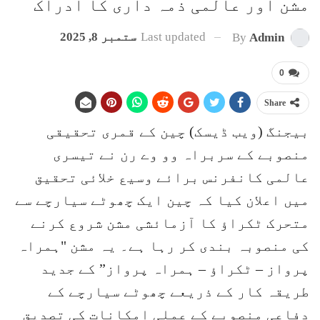
مشن اور عالمی ذمہ داری کا ادراک
Last updated
ستمبر 8, 2025
By
Admin
0
Share
بیجنگ (ویب ڈیسک) چین کے قمری تحقیقی
منصوبے کے سربراہ وو وے رن نے تیسری
عالمی کانفرنس برائے وسیع خلائی تحقیق
میں اعلان کیا کہ چین ایک چھوٹے سیارچے سے
متحرک ٹکراؤ کا آزمائشی مشن شروع کرنے
کی منصوبہ بندی کر رہا ہے۔ یہ مشن "ہمراہ
پرواز – ٹکراؤ – ہمراہ پرواز” کے جدید
طریقہ کار کے ذریعے چھوٹے سیارچے کے
دفاعی منصوبے کے عملی امکانات کی تصدیق