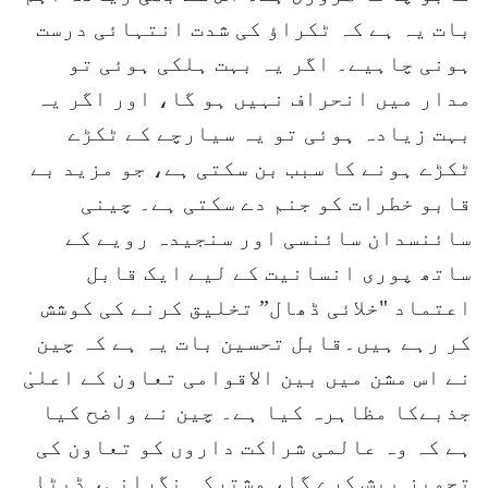
بات یہ ہے کہ ٹکراؤ کی شدت انتہائی درست
ہونی چاہیے۔ اگر یہ بہت ہلکی ہوئی تو
مدار میں انحراف نہیں ہو گا، اور اگر یہ
بہت زیادہ ہوئی تو یہ سیارچے کے ٹکڑے
ٹکڑے ہونے کا سبب بن سکتی ہے، جو مزید بے
قابو خطرات کو جنم دے سکتی ہے۔ چینی
سائنسدان سائنسی اور سنجیدہ رویے کے
ساتھ پوری انسانیت کے لیے ایک قابل
اعتماد "خلائی ڈھال” تخلیق کرنے کی کوشش
کر رہے ہیں۔قابل تحسین بات یہ ہے کہ چین
نے اس مشن میں بین الاقوامی تعاون کے اعلیٰ
جذبےکا مظاہرہ کیا ہے۔ چین نے واضح کیا
ہے کہ وہ عالمی شراکت داروں کو تعاون کی
تجویز پیش کرے گا، مشترکہ نگرانی، ڈیٹا