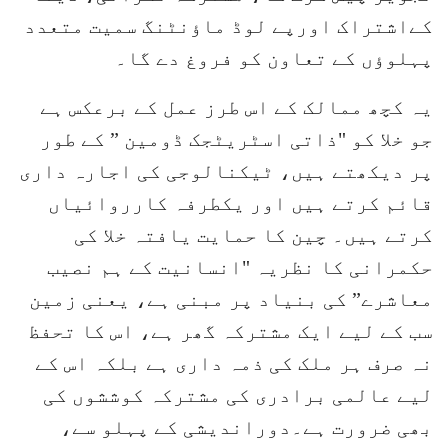
کےاشتراک اورپے لوڈ ماؤنٹنگ سمیت متعدد
پہلوؤں کے تعاون کو فروغ دے گا۔
یہ کچھ ممالک کے اس طرز عمل کے برعکس ہے
جو خلا کو "ذاتی اسٹریٹجک ڈومین ” کے طور
پر دیکھتے ہیں، ٹیکنالوجی کی اجارہ داری
قائم کرتے ہیں اور یکطرفہ کارروائیاں
کرتے ہیں۔ چین کا حمایت یافتہ خلا کی
حکمرانی کا نظریہ "انسانیت کے ہم نصیب
معاشرے” کی بنیاد پر مبنی ہے، یعنی زمین
سب کے لیے ایک مشترکہ گھر ہے، اس کا تحفظ
نہ صرف ہر ملک کی ذمہ داری ہے بلکہ اس کے
لیے عالمی برادری کی مشترکہ کوششوں کی
بھی ضرورت ہے۔دوراندیشی کے پہلو سے،