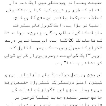
حقیقت پسندانہ پس منظر میں ایک ذمہ دار
اقدام کے طور پر شروع کیا گیا ہے۔تکنیکی
لحاظ سے دیکھا جائے، اس مشن کا چیلنج
انتہائی بڑا ہے۔ ایک کروڑ کلومیٹر کے
فاصلے کا کیا مطلب ہے؟ یہ زمین سے چاند تک
کے فاصلے کا 26 گنا ہے۔ اس پیمانے پر درست
ٹکراؤ کا حصول ، جیسے کہ بحر الکاہل کے
اوپر "ایک گولی سے دوسری پرواز کرتی گولی
کو نشانہ بنانا” ہے۔
اس مشن پر عمل درآمد کے لیے آزادانہ نیوی
گیشن، اعلیٰ درستگی کا کنٹرول، حقیقی وقت
میں فیصلہ سازی اور ٹکراؤ کے اثرات کی
جانچ جیسی متعدد جدید ٹیکنالوجیز پر
قابو پانا ضروری ہے۔ اس سے بھی زیادہ اہم