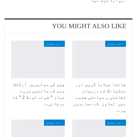
ایوارڈ جیت لیا
YOU MIGHT ALSO LIKE
انٹرنیشنل
انٹرنیشنل
چائنا میڈیا گروپ اور
چین کی سولہویں آرکٹک
سنکیانگ کے درمیان
مہم کے سائنسی سروے
ثقافتی و سیاحتی شعبے
جہاز ” شوئے لونگ 2 ” کا
میں تعاون کے معاہدوں
برفانی…
پر…
انٹرنیشنل
انٹرنیشنل