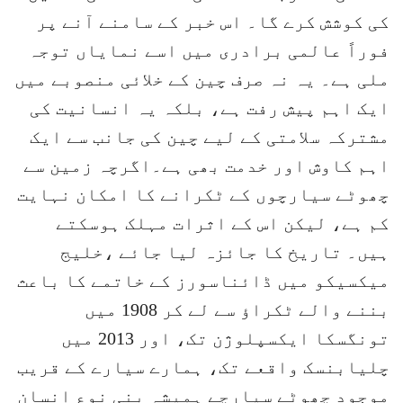
کی کوشش کرے گا۔ اس خبر کے سامنے آنے پر
فوراً عالمی برادری میں اسے نمایاں توجہ
ملی ہے۔ یہ نہ صرف چین کے خلائی منصوبے میں
ایک اہم پیش رفت ہے، بلکہ یہ انسانیت کی
مشترکہ سلامتی کے لیے چین کی جانب سے ایک
اہم کاوش اور خدمت بھی ہے۔اگرچہ زمین سے
چھوٹے سیارچوں کے ٹکرانے کا امکان نہایت
کم ہے، لیکن اس کے اثرات مہلک ہوسکتے
ہیں۔ تاریخ کا جائزہ لیا جائے ،خلیج
میکسیکو میں ڈائناسورز کے خاتمے کا باعث
بننے والے ٹکراؤ سے لے کر 1908 میں
تونگسکا ایکسپلوژن تک، اور 2013 میں
چلیابنسک واقعے تک، ہمارے سیارے کے قریب
موجود چھوٹے سیارچے ہمیشہ بنی نوع انسان