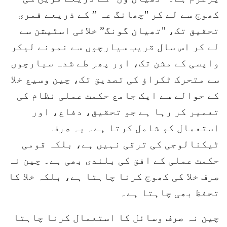
کھوج سے لے کر "چھانگ عہ ” کے ذریعے قمری
تحقیق تک، "تھیان گونگ” خلائی اسٹیشن سے
لے کر اس سال قریب سیارچوں سے نمونے لیکر
واپسی کے مشن تک، اور پھر طے شدہ سیارچوں
سے متحرک ٹکراؤ کی تصدیق تک، چین وسیع خلا
کے حوالے سے ایک جامع حکمت عملی نظام کی
تعمیر کر رہا ہے جو تحقیق، دفاع، اور
استعمال کو شامل کرتا ہے۔ یہ صرف
ٹیکنالوجی کی ترقی نہیں ہے، بلکہ قومی
حکمت عملی کے افق کی بلندی بھی ہے۔ چین نہ
صرف خلا کی کھوج کرنا چاہتا ہے، بلکہ خلا کا
تحفظ بھی چاہتا ہے۔
چین نہ صرف وسائل کا استعمال کرنا چاہتا