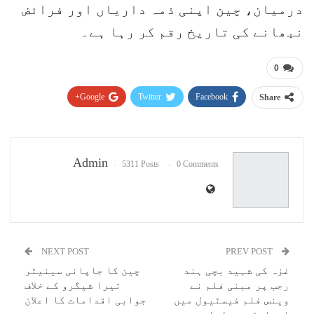
درمیان، چین اپنی ذمہ داریاں اور فرائض
نبھانے کی تاریخ رقم کر رہا ہے۔
0
Google+
Twitter
Facebook
Share
Pinterest
WhatsApp
ReddIt
Email
Admin
5311 Posts
0 Comments
NEXT POST
PREV POST
غزہ کی شہید بچی ہند
چین کا جاپانی سینیٹر
رجب پر مبنی فلم نے
تیرا شیگرو کے خلاف
وینس فلم فیسٹیول میں
جوابی اقدامات کا اعلان