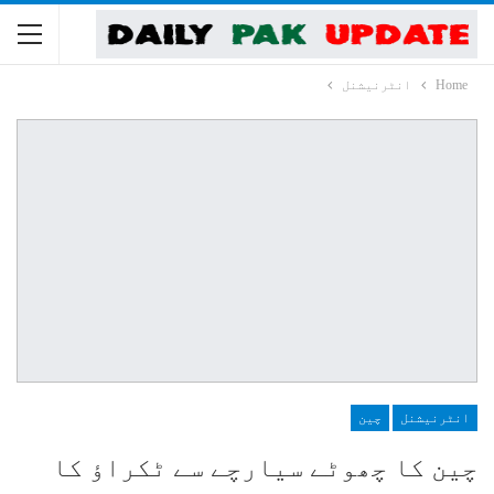
Home
انٹرنیشنل
انٹرنیشنل
چین
چین کا چھوٹے سیارچے سے ٹکراؤ کا