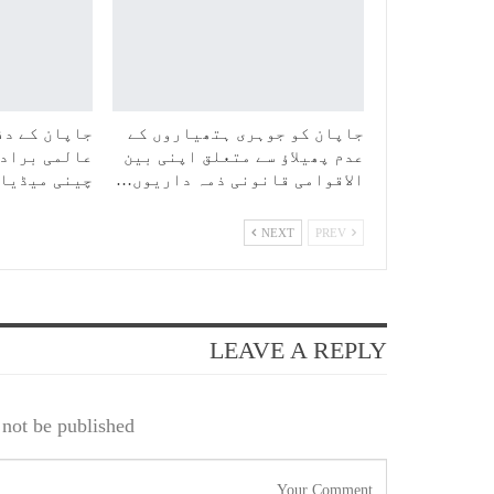
جاپان کو جوہری ہتھیاروں کے
جاپان کے دف
عدم پھیلاؤ سے متعلق اپنی بین
عالمی برادر
الاقوامی قانونی ذمہ داریوں…
چینی میڈیا
NEXT
PREV
LEAVE A REPLY
not be published.