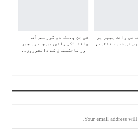
اعی وائٹ پیپر پر
شی جن پھنگ: دی گورننس آف
ی کی شدید تنقید،
چائنا”کی پانچویں جلدپر چین
اور تاجکستان کے دانشوروں…
Your email address will 