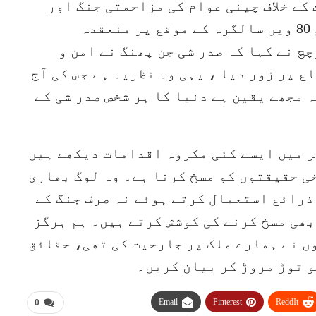
ے خلاف چینی عوام کی مزاحمتی جنگ اور
فسطائیت مخالف عالمی جنگ کی فتح کی 80 ویں سالگرہ کے موقع پر منعقدہ
چ نے کہا کہ صدر شی جن پھنگ نے امن و
ع پر زور دیا ، یہی وہ نظریہ ہے جس کی آج
 مجھے یقین ہے دنیا کا ہر شخص صدر شی کے
ر میں ایسے کئی مکروہ اقدامات دیکھے ہیں
خی حقیقتوں کو مسخ کرنا ہے۔ وہ لوگ بھاری
ذرائع استعمال کرتے ہوئے نہ صرف جنگ کے
بھی مسخ کرنے کی کوشش کرتے ہیں۔ ہم ہرگز
ں نے ہمارے ملک پر جارحیت کی تھی، حقائق
و توڑ مروڑ کر بیان کریں۔
Email
Pinterest
ReddIt
0