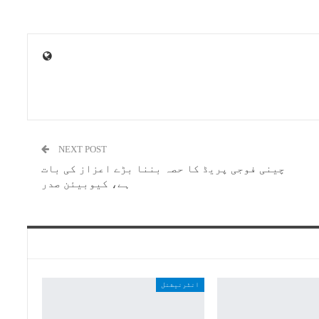
NEXT POST
چینی فوجی پریڈ کا حصہ بننا بڑے اعزاز کی بات
ہے، کیوبیئن صدر
انٹرنیشنل