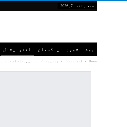
جمعہ, اگست 7, 2026
ہوم
شوبز
پاکستان
انٹرنیشنل
Home
انٹرنیشنل
چینی صدر کا سیاسی پیغام آج کی دنی