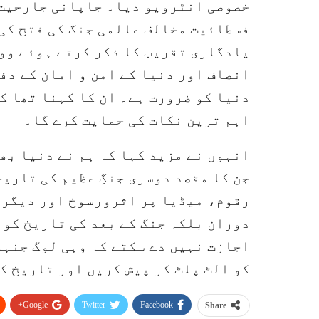
خصوصی انٹرویو دیا۔ جاپانی جارحیت ک
یادگاری تقریب کا ذکر کرتے ہوئے ووچ
انصاف اور دنیا کے امن و امان کے دفا
دنیا کو ضرورت ہے۔ ان کا کہنا تھا کہ
اہم ترین نکات کی حمایت کرے گا۔
انہوں نے مزید کہا کہ ہم نے دنیا بھ
جن کا مقصد دوسری جنگِ عظیم کی تاری
رقوم، میڈیا پر اثرورسوخ اور دیگر 
دوران بلکہ جنگ کے بعد کی تاریخ کو 
اجازت نہیں دے سکتے کہ وہی لوگ جنہو
کو الٹ پلٹ کر پیش کریں اور تاریخ ک
Google+
Twitter
Facebook
Share