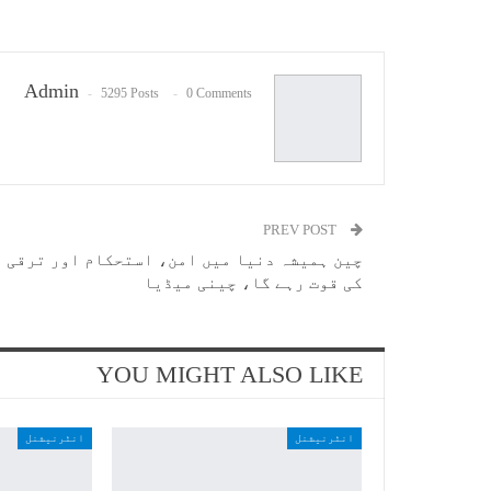
Admin
5295 Posts
0 Comments
PREV POST
چین ہمیشہ دنیا میں امن، استحکام اور ترقی
کی قوت رہے گا، چینی میڈیا
YOU MIGHT ALSO LIKE
انٹرنیشنل
انٹرنیشنل