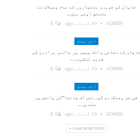
جاپان کو جوہری ہتھیاروں کے عدم پھیلاؤ سے
متعلق اپنی بین…
10 گھنٹے ago
0
ADMIN
انٹرنیشنل
اپان کے دفاعی وائٹ پیپر پر عالمی برادری کی
شدید تنقید،…
10 گھنٹے ago
0
ADMIN
انٹرنیشنل
شی جن پھنگ: دی گورننس آف چائنا”کی پانچویں
جلدپر…
10 گھنٹے ago
0
ADMIN
LOAD MORE POSTS