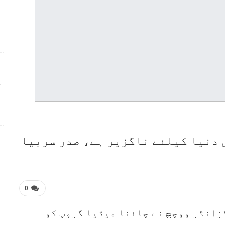
ج
ی دنیا کیلئے ناگزیر ہے، صدر سربیا
0
زانڈر ووچچ نے چائنا میڈیا گروپ کو