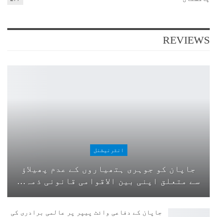
REVIEWS
انٹرنیشنل
جاپان کو جوہری ہتھیاروں کے عدم پھیلاؤ
سے متعلق اپنی بین الاقوامی قانونی ذمہ…
جاپان کے دفاعی وائٹ پیپر پر عالمی برادری کی