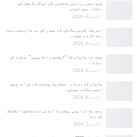
چین میں روایتی صنعتوں کی اپ گریڈیشن کی
رفتار میں تیزی
اگست 6, 2026
امریکہ قومی سلامتی کے تصور کو بے جا وسعت دینا
بند کرے ، چین…
اگست 6, 2026
چین نے جاپان کا "ڈیفنس وائٹ پیپر” مسترد کر
دیا،…
اگست 6, 2026
جاپان کے دوبارہ عسکریت پسندی کے عزائم چھپ
نہیں سکتے، چینی…
اگست 6, 2026
رجب بٹ نے اپنی ہوشربا آمدنی سے متعلق انکشاف
کر دیا
اگست 5, 2026