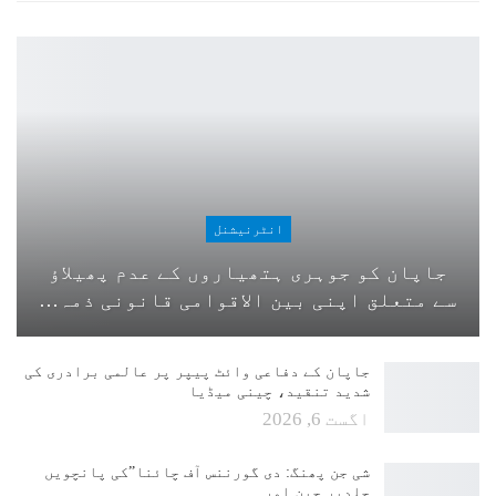
انٹرنیشنل
جاپان کو جوہری ہتھیاروں کے عدم پھیلاؤ
سے متعلق اپنی بین الاقوامی قانونی ذمہ…
جاپان کے دفاعی وائٹ پیپر پر عالمی برادری کی
شدید تنقید، چینی میڈیا
اگست 6, 2026
شی جن پھنگ: دی گورننس آف چائنا”کی پانچویں
جلدپر چین اور…