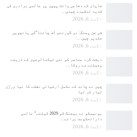
جاپان کے دفاعی وائٹ پیپر پر عالمی برادری کی
شدید تنقید، چینی…
اگست 6, 2026
شی جن پھنگ: دی گورننس آف چائنا”کی پانچویں
جلدپر چین…
اگست 6, 2026
دہشت گرد عناصر کو نئی ٹیکنالوجیز کے ذریعے
پھیلنے سے روکا…
اگست 6, 2026
چین نے چاند کے مکمل ارضیاتی نقشے کا نیا ورژن
تیار کر لیا
اگست 6, 2026
یونیسکو نے بیجنگ کو 2029 کیلئے” عالمی
دارالحکومت برائے…
اگست 6, 2026