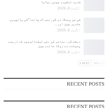
شدید تنقید، چینی میڈیا
اگست 6, 2026
شی جن پھنگ: دی گورننس آف چائنا”کی پانچویں
جلدپر چین اور…
اگست 6, 2026
دہشت گرد عناصر کو نئی ٹیکنالوجیز کے ذریعے
پھیلنے سے روکا جائے، چین
اگست 6, 2026
NEXT
PREV
RECENT POSTS
RECENT POSTS