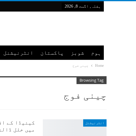
ہفتہ, اگست 8, 2026
ہوم
شوبز
پاکستان
انٹرنیشنل
Home
چینی فوج
Browsing Tag
چینی فوج
کینیڈا کے اق
انٹرنیشنل
میں خلل ڈالن