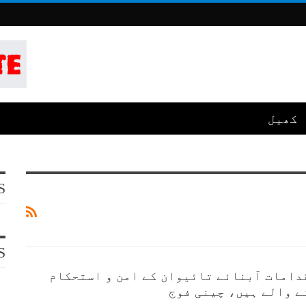
کھیل
S
S
دامات آبنائے تائیوان کے امن و استحکام
ے والے ہیں، چینی فوج