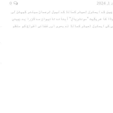
202
0
 چین کے ایسٹرن تھیٹر کمانڈ کے نیول ترجمان سینئر کیپٹن لی
ڈا کا فریگیٹ "مونٹریال" آبنائے تائیوان سے گزرا ہے۔چینی
ی کی ایسٹرن تھیٹر کمانڈ نے بحری اور فضائی افواج کو منظم
ج