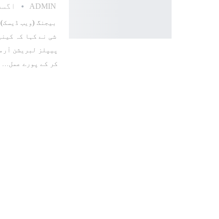
اگست 1, 4
ADMIN
بیجنگ (ویب ڈیسک)
شی نے کہا کہ کینی
پیپلز لبریشن آرم
کر کے پورے عمل
…