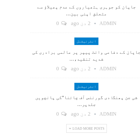
جاپان کو جوہری ہتھیاروں کے عدم پھیلاؤ سے
متعلق اپنی بین…
2 دن ago
0
ADMIN
انٹرنیشنل
اپان کے دفاعی وائٹ پیپر پر عالمی برادری کی
شدید تنقید،…
2 دن ago
0
ADMIN
انٹرنیشنل
شی جن پھنگ: دی گورننس آف چائنا”کی پانچویں
جلدپر…
2 دن ago
0
ADMIN
LOAD MORE POSTS